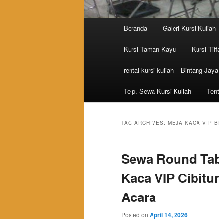
Main menu
Beranda
Galeri Kursi Kuliah
Skip to primary content
Skip to secondary content
Kursi Taman Kayu
Kursi Tiff
rental kursi kuliah – Bintang Jaya
Telp. Sewa Kursi Kuliah
Tent
TAG ARCHIVES:
MEJA KACA VIP B
Sewa Round Tabl
Kaca VIP Cibitu
Acara
Posted on
April 14, 2026