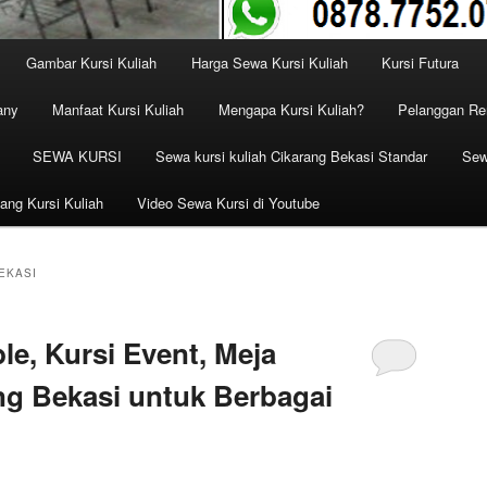
Gambar Kursi Kuliah
Harga Sewa Kursi Kuliah
Kursi Futura
any
Manfaat Kursi Kuliah
Mengapa Kursi Kuliah?
Pelanggan Ren
SEWA KURSI
Sewa kursi kuliah Cikarang Bekasi Standar
Sew
ang Kursi Kuliah
Video Sewa Kursi di Youtube
EKASI
e, Kursi Event, Meja
ng Bekasi untuk Berbagai