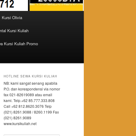
Kursi Olivia
tal Kursi Kuliah
a Kursi Kuliah Promo
HOTLINE SEWA KURSI KULIAH
NB: kami sangat senang apabila
P.O. dan korespondensi via nomor
fax 021-82619089 atau email
kami. Telp.+62 85.777.333.808
Call +62 812.8620.3076 Telp
(021) 8261.9088 / 8260.1199 Fax
(021) 8261.9089
www.kursikuliah.net