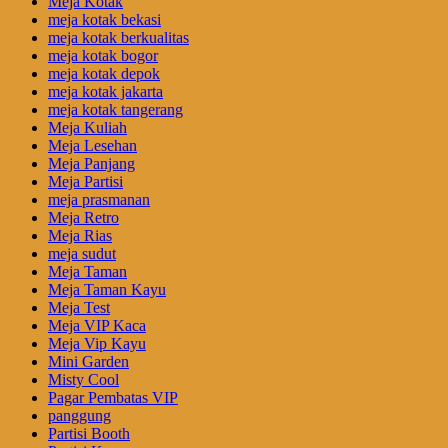
Meja Kotak
meja kotak bekasi
meja kotak berkualitas
meja kotak bogor
meja kotak depok
meja kotak jakarta
meja kotak tangerang
Meja Kuliah
Meja Lesehan
Meja Panjang
Meja Partisi
meja prasmanan
Meja Retro
Meja Rias
meja sudut
Meja Taman
Meja Taman Kayu
Meja Test
Meja VIP Kaca
Meja Vip Kayu
Mini Garden
Misty Cool
Pagar Pembatas VIP
panggung
Partisi Booth