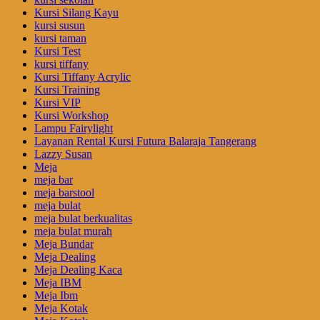
Kursi Silang Kayu
kursi susun
kursi taman
Kursi Test
kursi tiffany
Kursi Tiffany Acrylic
Kursi Training
Kursi VIP
Kursi Workshop
Lampu Fairylight
Layanan Rental Kursi Futura Balaraja Tangerang
Lazzy Susan
Meja
meja bar
meja barstool
meja bulat
meja bulat berkualitas
meja bulat murah
Meja Bundar
Meja Dealing
Meja Dealing Kaca
Meja IBM
Meja Ibm
Meja Kotak