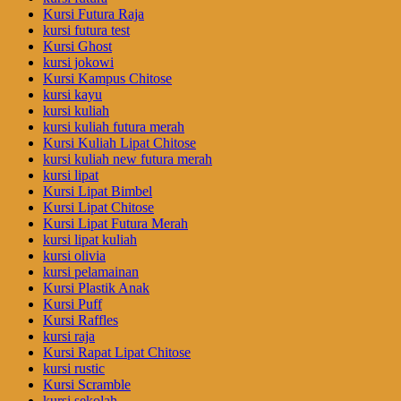
Kursi Futura Raja
kursi futura test
Kursi Ghost
kursi jokowi
Kursi Kampus Chitose
kursi kayu
kursi kuliah
kursi kuliah futura merah
Kursi Kuliah Lipat Chitose
kursi kuliah new futura merah
kursi lipat
Kursi Lipat Bimbel
Kursi Lipat Chitose
Kursi Lipat Futura Merah
kursi lipat kuliah
kursi olivia
kursi pelamainan
Kursi Plastik Anak
Kursi Puff
Kursi Raffles
kursi raja
Kursi Rapat Lipat Chitose
kursi rustic
Kursi Scramble
kursi sekolah