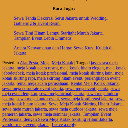
Baca Juga :
Sewa Tenda Dekorasi Serut Jakarta untuk Wedding,
Gathering & Event Resmi
Sewa Tirai Hitam Lampu Starlight Murah Jakarta,
Tampilan Event Lebih Dramatis
Antara Kenyamanan dan Harga: Sewa Kursi Kuliah di
Jakarta
Posted in
Alat Pesta
,
Meja
,
Meja Kotak
|
Tagged
jasa sewa meja
jakarta
,
meja kotak acara resmi
,
meja kotak hitam elegan
,
meja kotak
jabodetabek
,
meja kotak profesional
,
meja kotak skirting kain
,
meja
kotak skirting rapi
,
meja skirting hitam event
,
perlengkapan event
jakarta
,
rental meja acara perusahaan
,
Rental Meja Kotak Jakarta
,
sewa meja corporate event jakarta
,
sewa meja event jakarta
,
sewa
meja event lengkap
,
sewa meja formal jakarta
,
sewa meja indoor
jakarta
,
sewa meja kantor event
,
sewa meja konferensi jakarta
,
sewa
meja kotak hitam jakarta
,
Sewa Meja Kotak Skirting Hitam Jakarta
,
sewa meja murah jakarta
,
sewa meja outdoor jakarta
,
sewa meja
pameran jakarta
,
sewa meja seminar jakarta
,
Tampilan Event
Profesional dengan Sewa Meja Kotak Skirting Hitam Jakarta
,
vendor meja event jakarta
|
Leave a reply