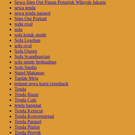
Sewa Sign Out Papan Petunjuk Wilayah Jakarta
sewa tenda
sewa tenda parasol
Sign Out Portrait
soda oval
sofa
sofa kotak single
Sofa Lesehan
sofa oval
Sofa Queen
Sofa Scandinavian
sofa single berkualitas
Sofa Studio
Stand Makanan
Taplak Meja
tempat sewa kursi crossback
Tenda
Tenda Bazar
Tenda Cafe
tenda hanggar
Tenda Kerucut
Tenda Konvensional
Tenda Parasol
Tenda Plafon
Tenda Proyek