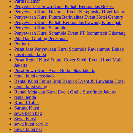
Partisi Kamar
Penyedia Jasa Sewa Kursi Kuliah Berkualitas Bekasi
Penyewaan Kursi Dekorasi Event Kempinsky Hotel Jakarta
Penyewaan Kursi Futura Berkualitas Event Hotel Century
Penyewaan Kursi Kuliah Berkualitas Cawang Kramatjati
Penyewaan Kursi Scramble
Penyewaan Kursi Scramble Event PT Icommtech Cikarang
Pita Dan Gunting Peresmian
Podium
Pusat Jasa Penyewaan Kursi Scramble Rawalumbu Bekasi
pusat rental kursi
Pusat Rental Kursi Futura Cover Streth Event Hotel Mulia
Jakarta
Pusat Sewa Kursi Anak Berkualitas Jakarta
rental kursi crossback
Rental Kursi Futura Stok Banyak Event JS Luwansa Hotel
rental kursi silang
Rental Meja dan Kursi Event Graha Sucofindo Jakarta
rental tenda
Round Table
Sarung Kursi
sewa bean bag
Sewa Kursi
sewa kursi acrylic
Sewa kursi bar