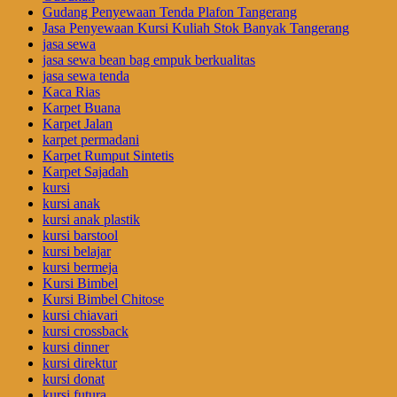
Gudang Penyewaan Tenda Plafon Tangerang
Jasa Penyewaan Kursi Kuliah Stok Banyak Tangerang
jasa sewa
jasa sewa bean bag empuk berkualitas
jasa sewa tenda
Kaca Rias
Karpet Buana
Karpet Jalan
karpet permadani
Karpet Rumput Sintetis
Karpet Sajadah
kursi
kursi anak
kursi anak plastik
kursi barstool
kursi belajar
kursi bermeja
Kursi Bimbel
Kursi Bimbel Chitose
kursi chiavari
kursi crossback
kursi dinner
kursi direktur
kursi donat
kursi futura