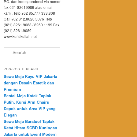
P.O. dan korespondensi via nomor
fax 021-82619089 atau email
kami. Telp.+62 85.777.333.808
Call +62 812.8620.3076 Telp
(021) 8261.9088 / 8260.1199 Fax
(021) 8261.9089
www.kursikuliah.net
Search
POS-POS TERBARU
Sewa Meja Kayu VIP Jakarta
dengan Desain Estetik dan
Premium
Rental Meja Kotak Taplak
Putih, Kursi Arm Chairs
Depok untuk Area VIP yang
Elegan
Sewa Meja Barstool Taplak
Ketat Hitam SCBD Kuningan
Jakarta untuk Event Modern