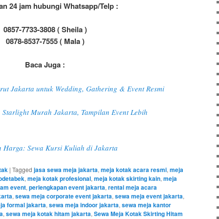
an 24 jam hubungi Whatsapp/Telp :
0857-7733-3808 ( Sheila )
0878-8537-7555 ( Mala )
Baca Juga :
rut Jakarta untuk Wedding, Gathering & Event Resmi
Starlight Murah Jakarta, Tampilan Event Lebih
Harga: Sewa Kursi Kuliah di Jakarta
tak
|
Tagged
jasa sewa meja jakarta
,
meja kotak acara resmi
,
meja
bodetabek
,
meja kotak profesional
,
meja kotak skirting kain
,
meja
itam event
,
perlengkapan event jakarta
,
rental meja acara
karta
,
sewa meja corporate event jakarta
,
sewa meja event jakarta
,
a formal jakarta
,
sewa meja indoor jakarta
,
sewa meja kantor
a
,
sewa meja kotak hitam jakarta
,
Sewa Meja Kotak Skirting Hitam