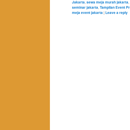
Jakarta
,
sewa meja murah jakarta
,
seminar jakarta
,
Tampilan Event Pr
meja event jakarta
|
Leave a reply