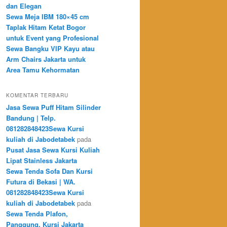
dan Elegan
Sewa Meja IBM 180×45 cm
Taplak Hitam Ketat Bogor
untuk Event yang Profesional
Sewa Bangku VIP Kayu atau
Arm Chairs Jakarta untuk
Area Tamu Kehormatan
KOMENTAR TERBARU
Jasa Sewa Puff Hitam Silinder
Bandung | Telp.
081282848423Sewa Kursi
kuliah di Jabodetabek
pada
Pusat Jasa Sewa Kursi Kuliah
Lipat Stainless Jakarta
Sewa Tenda Sofa Dan Kursi
Futura di Bekasi | WA.
081282848423Sewa Kursi
kuliah di Jabodetabek
pada
Sewa Tenda Plafon,
Panggung, Kursi Jakarta