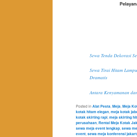
Pelayan
Sewa Tenda Dekorasi Se
Sewa Tirai Hitam Lampu 
Dramatis
Antara Kenyamanan dan 
Posted in
Alat Pesta
,
Meja
,
Meja Ko
kotak hitam elegan
,
meja kotak ja
kotak skirting rapi
,
meja skirting h
perusahaan
,
Rental Meja Kotak Ja
sewa meja event lengkap
,
sewa mej
event
,
sewa meja konferensi jakart