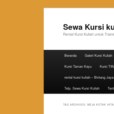
Sewa Kursi ku
Rental Kursi Kuliah untuk Trai
Main menu
Beranda
Galeri Kursi Kuliah
Skip to primary content
Skip to secondary content
Kursi Taman Kayu
Kursi Tiff
rental kursi kuliah – Bintang Jaya
Telp. Sewa Kursi Kuliah
Tent
TAG ARCHIVES:
MEJA KOTAK HIT