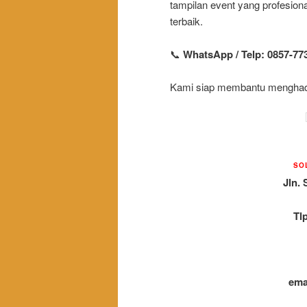
tampilan event yang profesio
terbaik.
📞
WhatsApp / Telp: 0857-77
Kami siap membantu menghadir
SO
Jln. 
Tl
ema