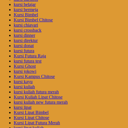
kursi belajar
kursi bermeja
Kursi Bimbel
Kursi Bimbel Chitose
kursi chiavari
kursi crossback
kursi dinner
kursi direktur
kursi donat
kursi futura
Kursi Futura Raja
kursi futura test
Kursi Ghost
kursi jokowi
Kursi Kampus Chitose
kursi kayu
kursi kuliah
kursi kuliah futura merah
Kursi Kuliah Lipat Chitose
kursi kuliah new futura merah
kursi lipat
Kursi Lipat Bimbel
Kursi Lipat Chitose
Kursi Lipat Futura Merah
kursi lipat kuliah