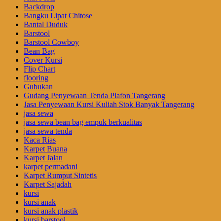
Backdrop
Bangku Lipat Chitose
Bantal Duduk
Barstool
Barstool Cowboy
Bean Bag
Cover Kursi
Flip Chart
flooring
Gubukan
Gudang Penyewaan Tenda Plafon Tangerang
Jasa Penyewaan Kursi Kuliah Stok Banyak Tangerang
jasa sewa
jasa sewa bean bag empuk berkualitas
jasa sewa tenda
Kaca Rias
Karpet Buana
Karpet Jalan
karpet permadani
Karpet Rumput Sintetis
Karpet Sajadah
kursi
kursi anak
kursi anak plastik
kursi barstool