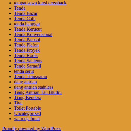
tempat sewa kursi crossback
Tenda
Tenda Bazar
Tenda Cafe
tenda hanggar
Tenda Kerucut
Tenda Konvensional
Tenda Parasol
Tenda Plafon
Tenda Proyek
Tenda Roder
Tenda Sailtents
Tenda Sarnafil
tenda serut
Tenda Transparan
tiang antrian
tiang antrian stainless
Tiang Antrian Tali Bludru
Tiang Bendera
Tirai
Toilet Portable
Uncategorized
wa meja bulat
Proudly powered by WordPress