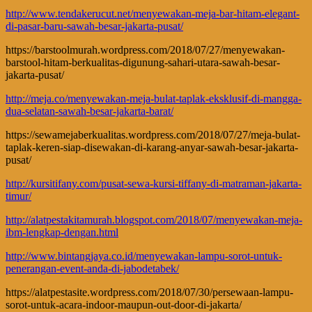
http://www.tendakerucut.net/menyewakan-meja-bar-hitam-elegant-
di-pasar-baru-sawah-besar-jakarta-pusat/
https://barstoolmurah.wordpress.com/2018/07/27/menyewakan-
barstool-hitam-berkualitas-digunung-sahari-utara-sawah-besar-
jakarta-pusat/
http://meja.co/menyewakan-meja-bulat-taplak-eksklusif-di-mangga-
dua-selatan-sawah-besar-jakarta-barat/
https://sewamejaberkualitas.wordpress.com/2018/07/27/meja-bulat-
taplak-keren-siap-disewakan-di-karang-anyar-sawah-besar-jakarta-
pusat/
http://kursitifany.com/pusat-sewa-kursi-tiffany-di-matraman-jakarta-
timur/
http://alatpestakitamurah.blogspot.com/2018/07/menyewakan-meja-
ibm-lengkap-dengan.html
http://www.bintangjaya.co.id/menyewakan-lampu-sorot-untuk-
penerangan-event-anda-di-jabodetabek/
https://alatpestasite.wordpress.com/2018/07/30/persewaan-lampu-
sorot-untuk-acara-indoor-maupun-out-door-di-jakarta/