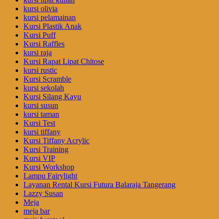
kursi olivia
kursi pelamainan
Kursi Plastik Anak
Kursi Puff
Kursi Raffles
kursi raja
Kursi Rapat Lipat Chitose
kursi rustic
Kursi Scramble
kursi sekolah
Kursi Silang Kayu
kursi susun
kursi taman
Kursi Test
kursi tiffany
Kursi Tiffany Acrylic
Kursi Training
Kursi VIP
Kursi Workshop
Lampu Fairylight
Layanan Rental Kursi Futura Balaraja Tangerang
Lazzy Susan
Meja
meja bar