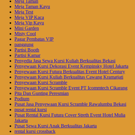
Meja Taman
Meja Taman Kayu
Meja Test
Meja VIP Kaca
Meja Vip Kayu
Mini Garden
Misty Cool
Pagar Pembatas VIP
panggung
Partisi Booth
Partisi Kamar
Penyedia Jasa Sewa Kursi Kuliah Berkualitas Bekasi
Penyewaan Kursi Dekorasi Event Kempinsky Hotel Jakarta
Penyewaan Kursi Futura Berkualitas Event Hotel Century
Penyewaan Kursi Kuliah Berkualitas Cawang Kramatjati
Penyewaan Kursi Scramble
Penyewaan Kursi Scramble Event PT Icommtech Cikarang
Pita Dan Gunting Peresmian
Podium
Pusat Jasa Penyewaan Kursi Scramble Rawalumbu Bekasi
pusat rental kursi
Pusat Rental Kursi Futura Cover Streth Event Hotel Mulia
Jakarta
Pusat Sewa Kursi Anak Berkualitas Jakarta
rental kursi crossback