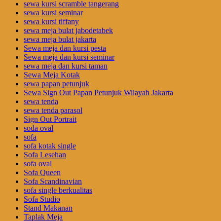
sewa kursi scramble tangerang
sewa kursi seminar
sewa kursi tiffany
sewa meja bulat jabodetabek
sewa meja bulat jakarta
Sewa meja dan kursi pesta
Sewa meja dan kursi seminar
sewa meja dan kursi taman
Sewa Meja Kotak
sewa papan petunjuk
Sewa Sign Out Papan Petunjuk Wilayah Jakarta
sewa tenda
sewa tenda parasol
Sign Out Portrait
soda oval
sofa
sofa kotak single
Sofa Lesehan
sofa oval
Sofa Queen
Sofa Scandinavian
sofa single berkualitas
Sofa Studio
Stand Makanan
Taplak Meja