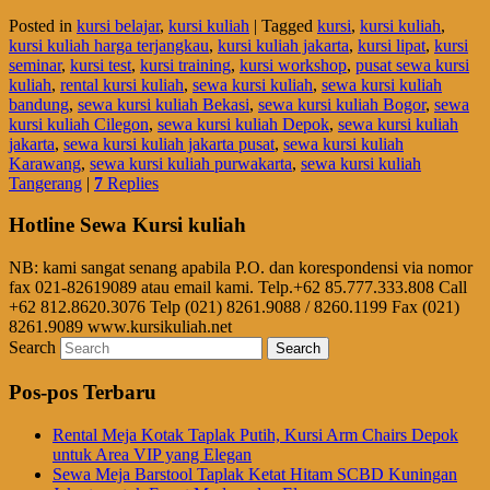
Posted in
kursi belajar
,
kursi kuliah
|
Tagged
kursi
,
kursi kuliah
,
kursi kuliah harga terjangkau
,
kursi kuliah jakarta
,
kursi lipat
,
kursi
seminar
,
kursi test
,
kursi training
,
kursi workshop
,
pusat sewa kursi
kuliah
,
rental kursi kuliah
,
sewa kursi kuliah
,
sewa kursi kuliah
bandung
,
sewa kursi kuliah Bekasi
,
sewa kursi kuliah Bogor
,
sewa
kursi kuliah Cilegon
,
sewa kursi kuliah Depok
,
sewa kursi kuliah
jakarta
,
sewa kursi kuliah jakarta pusat
,
sewa kursi kuliah
Karawang
,
sewa kursi kuliah purwakarta
,
sewa kursi kuliah
Tangerang
|
7
Replies
Hotline Sewa Kursi kuliah
NB: kami sangat senang apabila P.O. dan korespondensi via nomor
fax 021-82619089 atau email kami. Telp.+62 85.777.333.808 Call
+62 812.8620.3076 Telp (021) 8261.9088 / 8260.1199 Fax (021)
8261.9089 www.kursikuliah.net
Search
Pos-pos Terbaru
Rental Meja Kotak Taplak Putih, Kursi Arm Chairs Depok
untuk Area VIP yang Elegan
Sewa Meja Barstool Taplak Ketat Hitam SCBD Kuningan