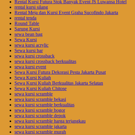
Rental Kursi Futura Stok Banyak Event JS Luwansa Hotel
rental kursi silang
Rental Meja dan Kursi Event Graha Sucofindo Jakarta
rental tenda
Round Table
Sarung Kursi
sewa bean bag
Sewa Kursi
sewa kursi acrylic
Sewa kursi bar
sewa kursi crossback
sewa kursi crossback berkualitas
sewa kursi event
Sewa Kursi Futura Dekorasi Pesta Jakarta Pusat
Sewa Kursi Kuliah
Sewa Kursi Kuliah Berkualitas Jakarta Selatan
Sewa Kursi Kuliah Chitose
sewa kursi scramble
sewa kursi scramble bekasi
sewa kursi scramble berkualitas
sewa kursi scramble bogor
sewa kursi scramble depok
sewa kursi scramble harga terjangkau
sewa kursi scramble jakarta
sewa kursi scramble murah