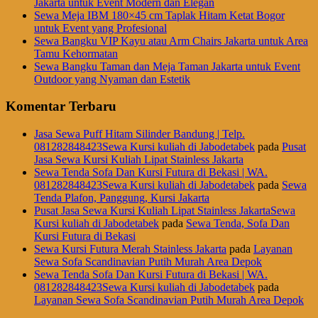
Jakarta untuk Event Modern dan Elegan
Sewa Meja IBM 180×45 cm Taplak Hitam Ketat Bogor
untuk Event yang Profesional
Sewa Bangku VIP Kayu atau Arm Chairs Jakarta untuk Area
Tamu Kehormatan
Sewa Bangku Taman dan Meja Taman Jakarta untuk Event
Outdoor yang Nyaman dan Estetik
Komentar Terbaru
Jasa Sewa Puff Hitam Silinder Bandung | Telp.
081282848423Sewa Kursi kuliah di Jabodetabek
pada
Pusat
Jasa Sewa Kursi Kuliah Lipat Stainless Jakarta
Sewa Tenda Sofa Dan Kursi Futura di Bekasi | WA.
081282848423Sewa Kursi kuliah di Jabodetabek
pada
Sewa
Tenda Plafon, Panggung, Kursi Jakarta
Pusat Jasa Sewa Kursi Kuliah Lipat Stainless JakartaSewa
Kursi kuliah di Jabodetabek
pada
Sewa Tenda, Sofa Dan
Kursi Futura di Bekasi
Sewa Kursi Futura Merah Stainless Jakarta
pada
Layanan
Sewa Sofa Scandinavian Putih Murah Area Depok
Sewa Tenda Sofa Dan Kursi Futura di Bekasi | WA.
081282848423Sewa Kursi kuliah di Jabodetabek
pada
Layanan Sewa Sofa Scandinavian Putih Murah Area Depok