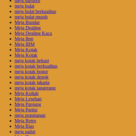
meja barstool
meja bulat
meja bulat berkualitas
meja bulat murah
Meja Bundar
Meja Dealing
Meja Dealing Kaca
Meja Ibm
Meja IBM
Meja Kotak
Meja Kotak
meja kotak bekasi
meja kotak berkualitas
meja kotak bogor
meja kotak depok
meja kotak jakarta
meja kotak tangerang
Meja Kuliah
Meja Lesehan
Meja Panjang
Meja Partisi
meja prasmanan
Meja Retro
Meja Rias
meja sudut