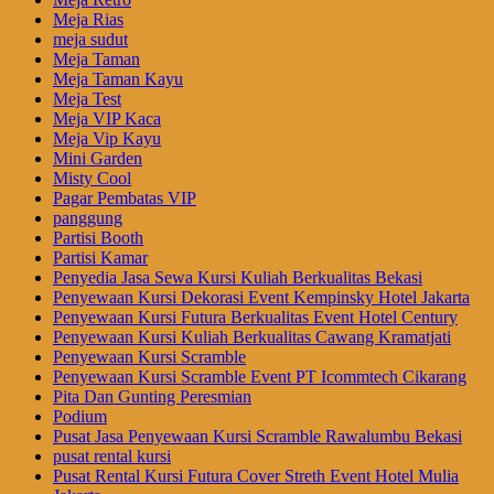
Meja Rias
meja sudut
Meja Taman
Meja Taman Kayu
Meja Test
Meja VIP Kaca
Meja Vip Kayu
Mini Garden
Misty Cool
Pagar Pembatas VIP
panggung
Partisi Booth
Partisi Kamar
Penyedia Jasa Sewa Kursi Kuliah Berkualitas Bekasi
Penyewaan Kursi Dekorasi Event Kempinsky Hotel Jakarta
Penyewaan Kursi Futura Berkualitas Event Hotel Century
Penyewaan Kursi Kuliah Berkualitas Cawang Kramatjati
Penyewaan Kursi Scramble
Penyewaan Kursi Scramble Event PT Icommtech Cikarang
Pita Dan Gunting Peresmian
Podium
Pusat Jasa Penyewaan Kursi Scramble Rawalumbu Bekasi
pusat rental kursi
Pusat Rental Kursi Futura Cover Streth Event Hotel Mulia