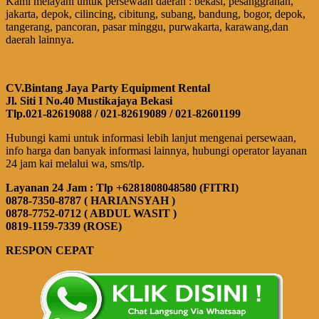
Kami melayani untuk persewaan daerah : bekasi, pesanggrahan,
jakarta, depok, cilincing, cibitung, subang, bandung, bogor, depok,
tangerang, pancoran, pasar minggu, purwakarta, karawang,dan
daerah lainnya.
CV.Bintang Jaya Party Equipment Rental
Jl. Siti I No.40 Mustikajaya Bekasi
Tlp.021-82619088 / 021-82619089 / 021-82601199
Hubungi kami untuk informasi lebih lanjut mengenai persewaan,
info harga dan banyak informasi lainnya, hubungi operator layanan
24 jam kai melalui wa, sms/tlp.
Layanan 24 Jam : Tlp +6281808048580 (FITRI)
0878-7350-8787 ( HARIANSYAH )
0878-7752-0712 ( ABDUL WASIT )
0819-1159-7339 (ROSE)
RESPON CEPAT