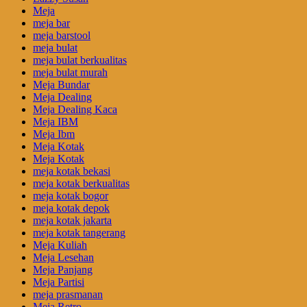
Meja
meja bar
meja barstool
meja bulat
meja bulat berkualitas
meja bulat murah
Meja Bundar
Meja Dealing
Meja Dealing Kaca
Meja IBM
Meja Ibm
Meja Kotak
Meja Kotak
meja kotak bekasi
meja kotak berkualitas
meja kotak bogor
meja kotak depok
meja kotak jakarta
meja kotak tangerang
Meja Kuliah
Meja Lesehan
Meja Panjang
Meja Partisi
meja prasmanan
Meja Retro