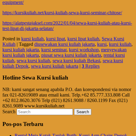
equipment/
https://kursikuliah.net/kursi-kuliah-sewa-kursi-seminar-chitose/
https://alatpestajaksel.com/2022/01/04/sewa-kursi-kuliah-atau-kursi-
test-lipat-di-jakarta-selatan/
Posted in
kursi kuliah
,
kursi lipat
,
kursi lipat kuliah
,
Sewa Kursi
Kuliah
|
Tagged
diusewakan kursi kuliah jakarta
,
kursi
,
kursi kuliah
,
kursi kuliah jakarta
,
kursi seminar
,
kursi workshop
,
menyewakan
kursi kuliah jakarta
,
piusat sewa kursi kuliah jakarta
,
rental kursi
kuliah
,
sewa kursi kuliah
,
sewa kursi kuliah Bekasi
,
sewa kursi
kuliah Depok
,
sewa kursi kuliah jakarta
|
3
Replies
Hotline Sewa Kursi kuliah
NB: kami sangat senang apabila P.O. dan korespondensi via nomor
fax 021-82619089 atau email kami. Telp.+62 85.777.333.808 Call
+62 812.8620.3076 Telp (021) 8261.9088 / 8260.1199 Fax (021)
8261.9089 www.kursikuliah.net
Search
Pos-pos Terbaru
Rental Meja Kotak Taplak Putih, Kursi Arm Chairs Depok