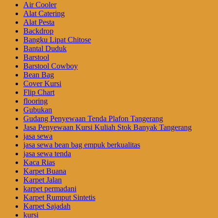
Air Cooler
Alat Catering
Alat Pesta
Backdrop
Bangku Lipat Chitose
Bantal Duduk
Barstool
Barstool Cowboy
Bean Bag
Cover Kursi
Flip Chart
flooring
Gubukan
Gudang Penyewaan Tenda Plafon Tangerang
Jasa Penyewaan Kursi Kuliah Stok Banyak Tangerang
jasa sewa
jasa sewa bean bag empuk berkualitas
jasa sewa tenda
Kaca Rias
Karpet Buana
Karpet Jalan
karpet permadani
Karpet Rumput Sintetis
Karpet Sajadah
kursi