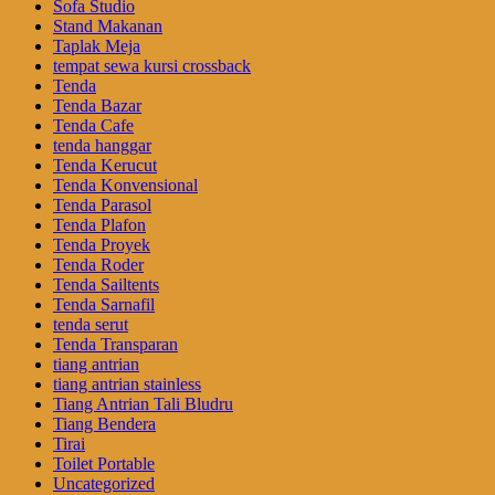
Sofa Studio
Stand Makanan
Taplak Meja
tempat sewa kursi crossback
Tenda
Tenda Bazar
Tenda Cafe
tenda hanggar
Tenda Kerucut
Tenda Konvensional
Tenda Parasol
Tenda Plafon
Tenda Proyek
Tenda Roder
Tenda Sailtents
Tenda Sarnafil
tenda serut
Tenda Transparan
tiang antrian
tiang antrian stainless
Tiang Antrian Tali Bludru
Tiang Bendera
Tirai
Toilet Portable
Uncategorized