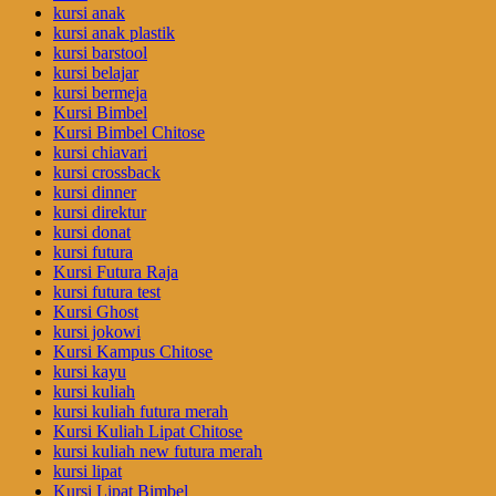
kursi anak
kursi anak plastik
kursi barstool
kursi belajar
kursi bermeja
Kursi Bimbel
Kursi Bimbel Chitose
kursi chiavari
kursi crossback
kursi dinner
kursi direktur
kursi donat
kursi futura
Kursi Futura Raja
kursi futura test
Kursi Ghost
kursi jokowi
Kursi Kampus Chitose
kursi kayu
kursi kuliah
kursi kuliah futura merah
Kursi Kuliah Lipat Chitose
kursi kuliah new futura merah
kursi lipat
Kursi Lipat Bimbel