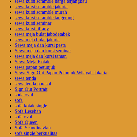
sewa kursi scramble harga terjangkau
sewa kursi scramble jakarta
sewa kursi scramble murah
sewa kursi scramble tangerang
sewa kursi seminar
sewa kursi tiffany
sewa meja bulat jabodetabek
sewa meja bulat jakarta
Sewa meja dan kursi pesta
Sewa meja dan kursi seminar
sewa meja dan kursi taman
Sewa Meja Kotak
sewa papan petunjuk
Sewa Sign Out Papan Petunjuk Wilayah Jakarta
sewa tenda
sewa tenda parasol
Sign Out Portrait
soda oval
sofa
sofa kotak single
Sofa Lesehan
sofa oval
Sofa Queen
Sofa Scandinavian
sofa single berkualitas