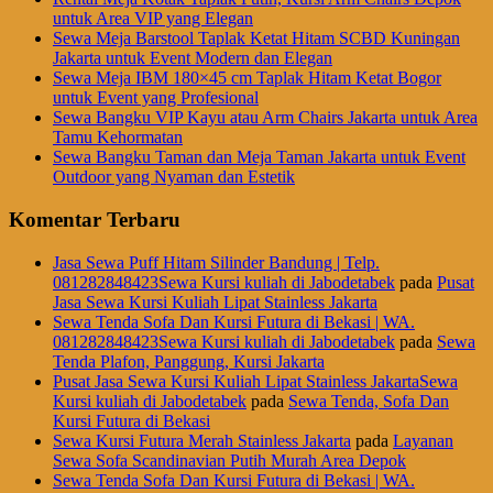
untuk Area VIP yang Elegan
Sewa Meja Barstool Taplak Ketat Hitam SCBD Kuningan
Jakarta untuk Event Modern dan Elegan
Sewa Meja IBM 180×45 cm Taplak Hitam Ketat Bogor
untuk Event yang Profesional
Sewa Bangku VIP Kayu atau Arm Chairs Jakarta untuk Area
Tamu Kehormatan
Sewa Bangku Taman dan Meja Taman Jakarta untuk Event
Outdoor yang Nyaman dan Estetik
Komentar Terbaru
Jasa Sewa Puff Hitam Silinder Bandung | Telp.
081282848423Sewa Kursi kuliah di Jabodetabek
pada
Pusat
Jasa Sewa Kursi Kuliah Lipat Stainless Jakarta
Sewa Tenda Sofa Dan Kursi Futura di Bekasi | WA.
081282848423Sewa Kursi kuliah di Jabodetabek
pada
Sewa
Tenda Plafon, Panggung, Kursi Jakarta
Pusat Jasa Sewa Kursi Kuliah Lipat Stainless JakartaSewa
Kursi kuliah di Jabodetabek
pada
Sewa Tenda, Sofa Dan
Kursi Futura di Bekasi
Sewa Kursi Futura Merah Stainless Jakarta
pada
Layanan
Sewa Sofa Scandinavian Putih Murah Area Depok
Sewa Tenda Sofa Dan Kursi Futura di Bekasi | WA.