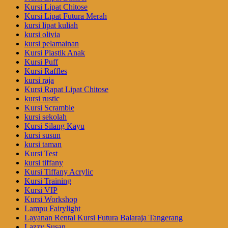
Kursi Lipat Chitose
Kursi Lipat Futura Merah
kursi lipat kuliah
kursi olivia
kursi pelamainan
Kursi Plastik Anak
Kursi Puff
Kursi Raffles
kursi raja
Kursi Rapat Lipat Chitose
kursi rustic
Kursi Scramble
kursi sekolah
Kursi Silang Kayu
kursi susun
kursi taman
Kursi Test
kursi tiffany
Kursi Tiffany Acrylic
Kursi Training
Kursi VIP
Kursi Workshop
Lampu Fairylight
Layanan Rental Kursi Futura Balaraja Tangerang
Lazzy Susan