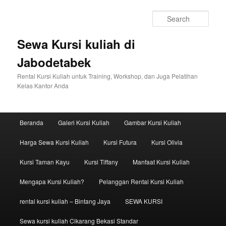
Sear
Sewa Kursi kuliah di
Jabodetabek
Rental Kursi Kuliah untuk Training, Workshop, dan Juga Pelatihan
Kelas Kantor Anda
Main menu
Beranda
Galeri Kursi Kuliah
Gambar Kursi Kuliah
Skip to primary content
Skip to secondary content
Harga Sewa Kursi Kuliah
Kursi Futura
Kursi Olivia
Kursi Taman Kayu
Kursi Tiffany
Manfaat Kursi Kuliah
Mengapa Kursi Kuliah?
Pelanggan Rental Kursi Kuliah
rental kursi kuliah – Bintang Jaya
SEWA KURSI
Sewa kursi kuliah Cikarang Bekasi Standar