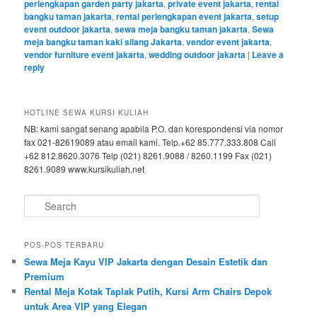
perlengkapan garden party jakarta
,
private event jakarta
,
rental
bangku taman jakarta
,
rental perlengkapan event jakarta
,
setup
event outdoor jakarta
,
sewa meja bangku taman jakarta
,
Sewa
meja bangku taman kaki silang Jakarta
,
vendor event jakarta
,
vendor furniture event jakarta
,
wedding outdoor jakarta
|
Leave a
reply
HOTLINE SEWA KURSI KULIAH
NB: kami sangat senang apabila P.O. dan korespondensi via nomor
fax 021-82619089 atau email kami. Telp.+62 85.777.333.808 Call
+62 812.8620.3076 Telp (021) 8261.9088 / 8260.1199 Fax (021)
8261.9089 www.kursikuliah.net
Search
POS-POS TERBARU
Sewa Meja Kayu VIP Jakarta dengan Desain Estetik dan
Premium
Rental Meja Kotak Taplak Putih, Kursi Arm Chairs Depok
untuk Area VIP yang Elegan