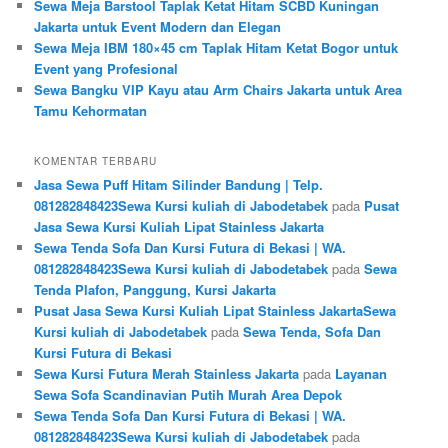
Sewa Meja Barstool Taplak Ketat Hitam SCBD Kuningan
Jakarta untuk Event Modern dan Elegan
Sewa Meja IBM 180×45 cm Taplak Hitam Ketat Bogor untuk
Event yang Profesional
Sewa Bangku VIP Kayu atau Arm Chairs Jakarta untuk Area
Tamu Kehormatan
KOMENTAR TERBARU
Jasa Sewa Puff Hitam Silinder Bandung | Telp.
081282848423Sewa Kursi kuliah di Jabodetabek
pada
Pusat
Jasa Sewa Kursi Kuliah Lipat Stainless Jakarta
Sewa Tenda Sofa Dan Kursi Futura di Bekasi | WA.
081282848423Sewa Kursi kuliah di Jabodetabek
pada
Sewa
Tenda Plafon, Panggung, Kursi Jakarta
Pusat Jasa Sewa Kursi Kuliah Lipat Stainless JakartaSewa
Kursi kuliah di Jabodetabek
pada
Sewa Tenda, Sofa Dan
Kursi Futura di Bekasi
Sewa Kursi Futura Merah Stainless Jakarta
pada
Layanan
Sewa Sofa Scandinavian Putih Murah Area Depok
Sewa Tenda Sofa Dan Kursi Futura di Bekasi | WA.
081282848423Sewa Kursi kuliah di Jabodetabek
pada