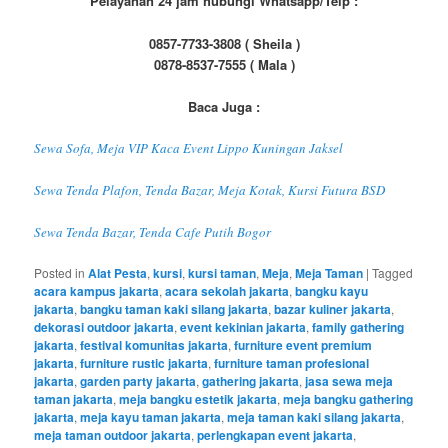
Pelayanan 24 jam hubungi Whatsapp/Telp :
0857-7733-3808 ( Sheila )
0878-8537-7555 ( Mala )
Baca Juga :
Sewa Sofa, Meja VIP Kaca Event Lippo Kuningan Jaksel
Sewa Tenda Plafon, Tenda Bazar, Meja Kotak, Kursi Futura BSD
Sewa Tenda Bazar, Tenda Cafe Putih Bogor
Posted in
Alat Pesta
,
kursi
,
kursi taman
,
Meja
,
Meja Taman
|
Tagged
acara kampus jakarta
,
acara sekolah jakarta
,
bangku kayu
jakarta
,
bangku taman kaki silang jakarta
,
bazar kuliner jakarta
,
dekorasi outdoor jakarta
,
event kekinian jakarta
,
family gathering
jakarta
,
festival komunitas jakarta
,
furniture event premium
jakarta
,
furniture rustic jakarta
,
furniture taman profesional
jakarta
,
garden party jakarta
,
gathering jakarta
,
jasa sewa meja
taman jakarta
,
meja bangku estetik jakarta
,
meja bangku gathering
jakarta
,
meja kayu taman jakarta
,
meja taman kaki silang jakarta
,
meja taman outdoor jakarta
,
perlengkapan event jakarta
,