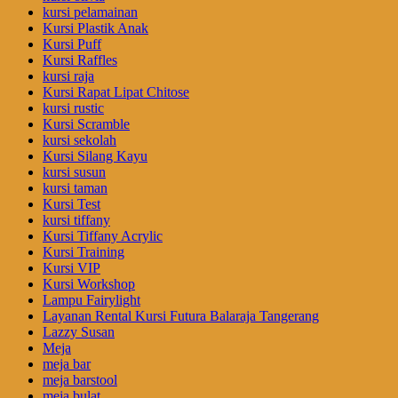
kursi pelamainan
Kursi Plastik Anak
Kursi Puff
Kursi Raffles
kursi raja
Kursi Rapat Lipat Chitose
kursi rustic
Kursi Scramble
kursi sekolah
Kursi Silang Kayu
kursi susun
kursi taman
Kursi Test
kursi tiffany
Kursi Tiffany Acrylic
Kursi Training
Kursi VIP
Kursi Workshop
Lampu Fairylight
Layanan Rental Kursi Futura Balaraja Tangerang
Lazzy Susan
Meja
meja bar
meja barstool
meja bulat