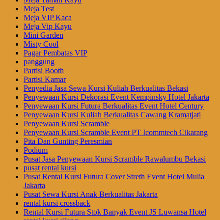
Meja Test
Meja VIP Kaca
Meja Vip Kayu
Mini Garden
Misty Cool
Pagar Pembatas VIP
panggung
Partisi Booth
Partisi Kamar
Penyedia Jasa Sewa Kursi Kuliah Berkualitas Bekasi
Penyewaan Kursi Dekorasi Event Kempinsky Hotel Jakarta
Penyewaan Kursi Futura Berkualitas Event Hotel Century
Penyewaan Kursi Kuliah Berkualitas Cawang Kramatjati
Penyewaan Kursi Scramble
Penyewaan Kursi Scramble Event PT Icommtech Cikarang
Pita Dan Gunting Peresmian
Podium
Pusat Jasa Penyewaan Kursi Scramble Rawalumbu Bekasi
pusat rental kursi
Pusat Rental Kursi Futura Cover Streth Event Hotel Mulia
Jakarta
Pusat Sewa Kursi Anak Berkualitas Jakarta
rental kursi crossback
Rental Kursi Futura Stok Banyak Event JS Luwansa Hotel