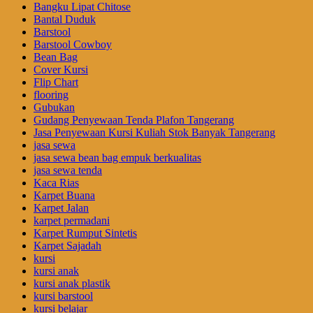
Bangku Lipat Chitose
Bantal Duduk
Barstool
Barstool Cowboy
Bean Bag
Cover Kursi
Flip Chart
flooring
Gubukan
Gudang Penyewaan Tenda Plafon Tangerang
Jasa Penyewaan Kursi Kuliah Stok Banyak Tangerang
jasa sewa
jasa sewa bean bag empuk berkualitas
jasa sewa tenda
Kaca Rias
Karpet Buana
Karpet Jalan
karpet permadani
Karpet Rumput Sintetis
Karpet Sajadah
kursi
kursi anak
kursi anak plastik
kursi barstool
kursi belajar