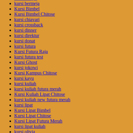
kursi bermeja
Kursi Bimbel
Kursi Bimbel Chitose
kursi chiavari
kursi crossback
kursi dinner
kursi direktur
kursi donat
kursi futura
Kursi Futura Raja
kursi futura test
Kursi Ghost
kursi jokowi
Kursi Kampus Chitose
kursi kayu
kursi kuliah
kursi kuliah futura merah
Kursi Kuliah Lipat Chitose
kursi kuliah new futura merah
kursi lipat
Kursi Lipat Bimbel
Kursi Lipat Chitose
Kursi Lipat Futura Merah
kursi lipat kuliah
kursi olivia