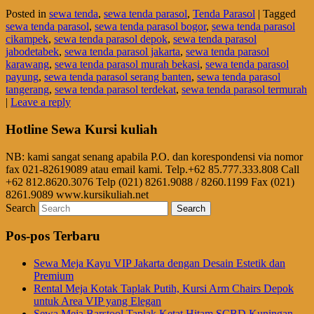
Posted in
sewa tenda
,
sewa tenda parasol
,
Tenda Parasol
|
Tagged
sewa tenda parasol
,
sewa tenda parasol bogor
,
sewa tenda parasol
cikampek
,
sewa tenda parasol depok
,
sewa tenda parasol
jabodetabek
,
sewa tenda parasol jakarta
,
sewa tenda parasol
karawang
,
sewa tenda parasol murah bekasi
,
sewa tenda parasol
payung
,
sewa tenda parasol serang banten
,
sewa tenda parasol
tangerang
,
sewa tenda parasol terdekat
,
sewa tenda parasol termurah
|
Leave a reply
Hotline Sewa Kursi kuliah
NB: kami sangat senang apabila P.O. dan korespondensi via nomor
fax 021-82619089 atau email kami. Telp.+62 85.777.333.808 Call
+62 812.8620.3076 Telp (021) 8261.9088 / 8260.1199 Fax (021)
8261.9089 www.kursikuliah.net
Search
Pos-pos Terbaru
Sewa Meja Kayu VIP Jakarta dengan Desain Estetik dan
Premium
Rental Meja Kotak Taplak Putih, Kursi Arm Chairs Depok
untuk Area VIP yang Elegan
Sewa Meja Barstool Taplak Ketat Hitam SCBD Kuningan