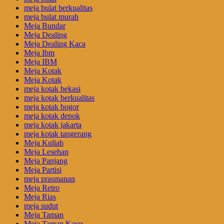
meja bulat berkualitas
meja bulat murah
Meja Bundar
Meja Dealing
Meja Dealing Kaca
Meja Ibm
Meja IBM
Meja Kotak
Meja Kotak
meja kotak bekasi
meja kotak berkualitas
meja kotak bogor
meja kotak depok
meja kotak jakarta
meja kotak tangerang
Meja Kuliah
Meja Lesehan
Meja Panjang
Meja Partisi
meja prasmanan
Meja Retro
Meja Rias
meja sudut
Meja Taman
Meja Taman Kayu