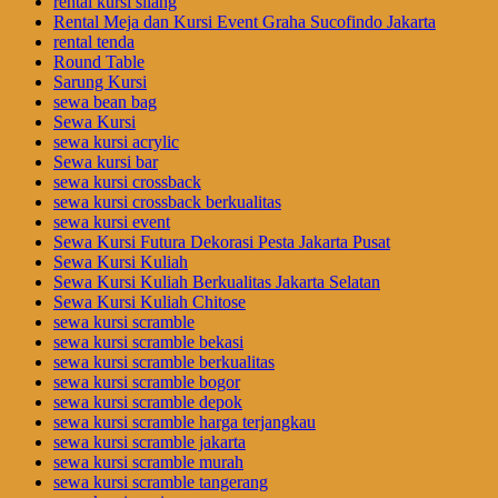
rental kursi silang
Rental Meja dan Kursi Event Graha Sucofindo Jakarta
rental tenda
Round Table
Sarung Kursi
sewa bean bag
Sewa Kursi
sewa kursi acrylic
Sewa kursi bar
sewa kursi crossback
sewa kursi crossback berkualitas
sewa kursi event
Sewa Kursi Futura Dekorasi Pesta Jakarta Pusat
Sewa Kursi Kuliah
Sewa Kursi Kuliah Berkualitas Jakarta Selatan
Sewa Kursi Kuliah Chitose
sewa kursi scramble
sewa kursi scramble bekasi
sewa kursi scramble berkualitas
sewa kursi scramble bogor
sewa kursi scramble depok
sewa kursi scramble harga terjangkau
sewa kursi scramble jakarta
sewa kursi scramble murah
sewa kursi scramble tangerang