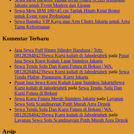
Jakarta untuk Event Modern dan Elegan
Sewa Meja IBM 180×45 cm Taplak Hitam Ketat Bogor
untuk Event yang Profesional
Sewa Bangku VIP Kayu atau Arm Chairs Jakarta untuk Area
Tamu Kehormatan
Komentar Terbaru
Jasa Sewa Puff Hitam Silinder Bandung | Telp.
081282848423Sewa Kursi kuliah di Jabodetabek
pada
Pusat
Jasa Sewa Kursi Kuliah Lipat Stainless Jakarta
Sewa Tenda Sofa Dan Kursi Futura di Bekasi | WA.
081282848423Sewa Kursi kuliah di Jabodetabek
pada
Sewa
Tenda Plafon, Panggung, Kursi Jakarta
Pusat Jasa Sewa Kursi Kuliah Lipat Stainless JakartaSewa
Kursi kuliah di Jabodetabek
pada
Sewa Tenda, Sofa Dan
Kursi Futura di Bekasi
Sewa Kursi Futura Merah Stainless Jakarta
pada
Layanan
Sewa Sofa Scandinavian Putih Murah Area Depok
Sewa Tenda Sofa Dan Kursi Futura di Bekasi | WA.
081282848423Sewa Kursi kuliah di Jabodetabek
pada
Layanan Sewa Sofa Scandinavian Putih Murah Area Depok
Arsip