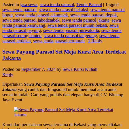
Posted in
jasa sewa
,
sewa tenda parasol
,
Tenda Parasol
|
Tagged
sewa tenda parasol
,
sewa tenda parasol bekaksi
,
sewa tenda parasol
bogor
,
sewa tenda parasol cikampek
,
sewa tenda parasol depok
,
sewa tenda parasol jabodetabek
,
sewa tenda parasol jakarta
,
sewa
tenda parasol karawang
,
sewa tenda parasol murah bekasi
,
sewa
tenda parasol payung
,
sewa tenda parasol purwakarta
,
sewa tenda
parasol serang banten
,
sewa tenda parasol tangerang
,
sewa tenda
parasol terdekat
,
sewa tenda parasol termurah
|
1
Reply
Sewa Payung Parasol Set Meja Kursi Area Terdekat
Jakarta
Posted on
September 7, 2024
by
Sewa Kursi Kuliah
Reply
Diperlukan
Sewa Payung Parasol Set Meja Kursi Area Terdekat
Jakarta
yang cantik dan fungsional untuk membuat acara anda
semakin indah. Cari yang praktis dan elegan hanya di CV. Bintang
Jaya Event!
Kami dari perusahaan sewa ternama di Bekasi yang menyediakan