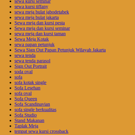
sewa kursi seminar
sewa kursi tiffany
sewa meja bulat jabodetabek
sewa meja bulat jakarta
Sewa meja dan kursi pesta
Sewa meja dan kursi seminar
sewa meja dan kursi taman
Sewa Meja Kotak
sewa papan petunjuk
Sewa Sign Out Papan Petunjuk Wilayah Jakarta
sewa tenda
sewa tenda parasol
Sign Out Portrait
soda oval
sofa
sofa kotak single
Sofa Lesehan
sofa oval
Sofa Queen
Sofa Scandinavian
sofa single berkualitas
Sofa Studio
Stand Makanan
Taplak Meja
tempat sewa kursi crossback