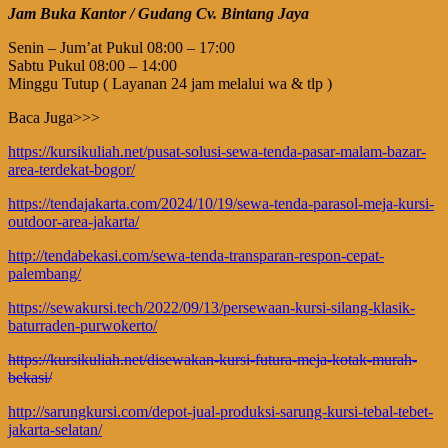
Jam Buka Kantor / Gudang Cv. Bintang Jaya
Senin – Jum’at Pukul 08:00 – 17:00
Sabtu Pukul 08:00 – 14:00
Minggu Tutup ( Layanan 24 jam melalui wa & tlp )
Baca Juga>>>
https://kursikuliah.net/pusat-solusi-sewa-tenda-pasar-malam-bazar-
area-terdekat-bogor/
https://tendajakarta.com/2024/10/19/sewa-tenda-parasol-meja-kursi-
outdoor-area-jakarta/
http://tendabekasi.com/sewa-tenda-transparan-respon-cepat-
palembang/
https://sewakursi.tech/2022/09/13/persewaan-kursi-silang-klasik-
baturraden-purwokerto/
https://kursikuliah.net/disewakan-kursi-futura-meja-kotak-murah-
bekasi/
http://sarungkursi.com/depot-jual-produksi-sarung-kursi-tebal-tebet-
jakarta-selatan/