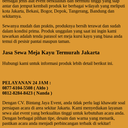
berbagai jenis alat event berkualitas dan bermutu tinggi yang siap
antar dan jemput kembali produk ke berbagai wilayah yang meliputi
kota Jakarta, Bekasi, Bogor, Depok, Tangerang, Bandung dan
sekitarnya.
Sewanya mudah dan praktis, produknya bersih terawat dan sudah
dalam kondisi prima. Produk unggulan yang saat ini ingin kami
tawarkan adalah tenda parasol set meja kursi kayu yang biasa anda
temui di pesisir pantai maupun taman.
Jasa Sewa Meja Kayu Termurah Jakarta
Hubungi kami untuk informasi produk lebih detail berikut ini.
PELAYANAN 24 JAM :
0877-6104-5508 ( Aldo )
0812-8284-8423 ( Nanda )
Dengan CV. Bintang Jaya Event, anda tidak perlu lagi khawatir soal
persiapan acara di area sekitar Jakarta. Kami menyediakan layanan
sewa alat event yang berkualitas tinggi untuk kebutuhan acara anda.
Dengan berbagai pilihan tipe, desain dan warna yang menarik,
pastikan acara anda menjadi perbincangan terbaik di sekitar!