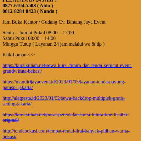
0877-6104-5508 ( Aldo )
0812-8284-8423 ( Nanda )
Jam Buka Kantor / Gudang Cv. Bintang Jaya Event
Senin – Jum’at Pukul 08:00 – 17:00
Sabtu Pukul 08:00 – 14:00
Minggu Tutup ( Layanan 24 jam melalui wa & tlp )
Klik Laman>>>
https://kursikuliah.net/sewa-kursi-futura-dan-tenda-kerucut-event-
grandwisata-bekasi/
https://mandirijayaevent.id/2023/01/05/layanan-tenda-payung-
parasol-jakarta/
http://alatpesta.id/2023/01/02/sewa-backdrop-multiplek-gratis-
setting-jakarta/
https://kursikuliah.net/pusat-perentalan-kursi-futura-tipe-ftr-405-
original/
http://tendabekasi.com/tempat-rental-tirai-banyak-pilihan-warna-
bekasi/