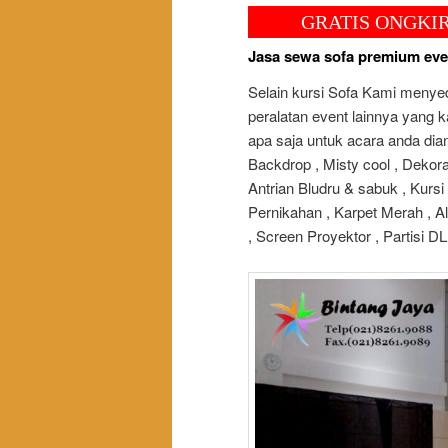
GRATIS ONGKIR ANTAR 
Jasa sewa sofa premium even
Selain kursi Sofa Kami menye
peralatan event lainnya yang 
apa saja untuk acara anda dia
Backdrop , Misty cool , Dekora
Antrian Bludru & sabuk , Kursi
Pernikahan , Karpet Merah , Ala
, Screen Proyektor , Partisi 