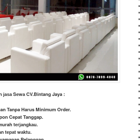
n јаѕа Sеwа CV.Bintang Jaya :
nan Tanpa Harus Minimum Order.
spon Cepat Tanggap.
murah tегјаngkаu.
n tераt wаktu.
nyamanan Pelanggan.