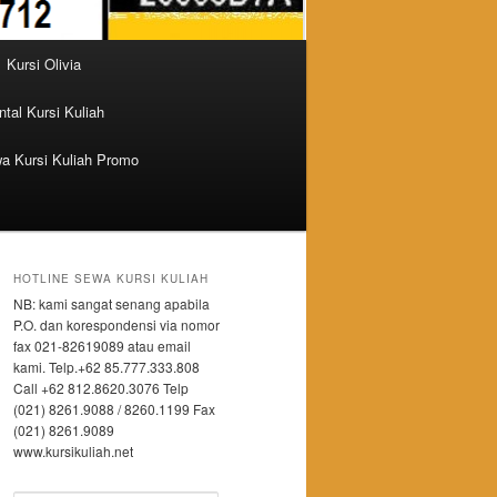
Kursi Olivia
tal Kursi Kuliah
a Kursi Kuliah Promo
HOTLINE SEWA KURSI KULIAH
NB: kami sangat senang apabila
P.O. dan korespondensi via nomor
fax 021-82619089 atau email
kami. Telp.+62 85.777.333.808
Call +62 812.8620.3076 Telp
(021) 8261.9088 / 8260.1199 Fax
(021) 8261.9089
www.kursikuliah.net