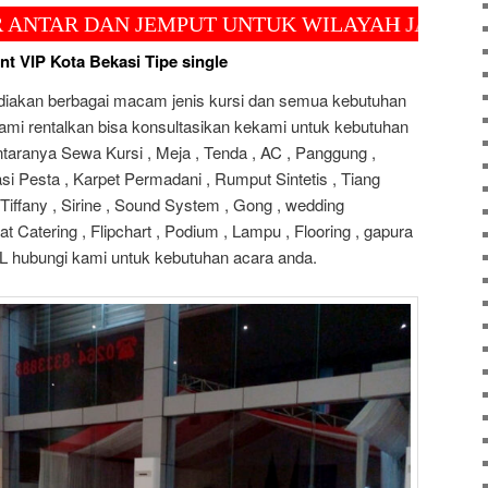
DAN JEMPUT UNTUK WILAYAH JAKARTA, BOGOR
t VIP Kota Bekasi Tipe single
diakan berbagai macam jenis kursi dan semua kebutuhan
kami rentalkan bisa konsultasikan kekami untuk kebutuhan
ntaranya Sewa Kursi , Meja , Tenda , AC , Panggung ,
si Pesta , Karpet Permadani , Rumput Sintetis , Tiang
 Tiffany , Sirine , Sound System , Gong , wedding
t Catering , Flipchart , Podium , Lampu , Flooring , gapura
DLL hubungi kami untuk kebutuhan acara anda.