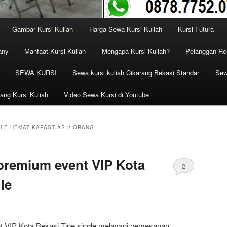
Gambar Kursi Kuliah
Harga Sewa Kursi Kuliah
Kursi Futura
any
Manfaat Kursi Kuliah
Mengapa Kursi Kuliah?
Pelanggan Ren
SEWA KURSI
Sewa kursi kuliah Cikarang Bekasi Standar
Sew
ang Kursi Kuliah
Video Sewa Kursi di Youtube
LE HEMAT KAPASTIAS 2 ORANG
premium event VIP Kota
2
le
 VIP Kota Bekasi Tipe single melayani pemesanan