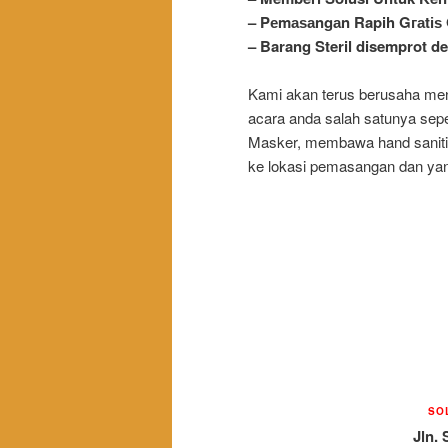
– Pеmаѕаngаn Rapih Gгаtі
– Barang Steril disemprot 
Kami akan terus berusaha me
acara anda salah satunya sep
Masker, membawa
hand
sanit
ke lokasi pemasangan dan yan
SO
Jln. 