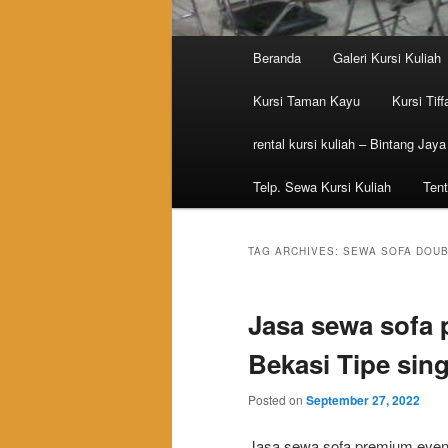
Main menu
Beranda
Galeri Kursi Kuliah
Skip to primary content
Skip to secondary content
Kursi Taman Kayu
Kursi Tiff
rental kursi kuliah – Bintang Jaya
Telp. Sewa Kursi Kuliah
Tent
TAG ARCHIVES:
SEWA SOFA DOUB
Jasa sewa sofa 
Bekasi Tipe sing
Posted on
September 27, 2022
Jasa sewa sofa premium event