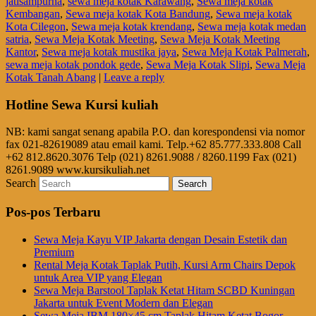
jatisampurna
,
sewa meja kotak Karawang
,
Sewa meja kotak
Kembangan
,
Sewa meja kotak Kota Bandung
,
Sewa meja kotak
Kota Cilegon
,
Sewa meja kotak krendang
,
Sewa meja kotak medan
satria
,
Sewa Meja Kotak Meeting
,
Sewa Meja Kotak Meeting
Kantor
,
Sewa meja kotak mustika jaya
,
Sewa Meja Kotak Palmerah
,
sewa meja kotak pondok gede
,
Sewa Meja Kotak Slipi
,
Sewa Meja
Kotak Tanah Abang
|
Leave a reply
Hotline Sewa Kursi kuliah
NB: kami sangat senang apabila P.O. dan korespondensi via nomor
fax 021-82619089 atau email kami. Telp.+62 85.777.333.808 Call
+62 812.8620.3076 Telp (021) 8261.9088 / 8260.1199 Fax (021)
8261.9089 www.kursikuliah.net
Search
Pos-pos Terbaru
Sewa Meja Kayu VIP Jakarta dengan Desain Estetik dan
Premium
Rental Meja Kotak Taplak Putih, Kursi Arm Chairs Depok
untuk Area VIP yang Elegan
Sewa Meja Barstool Taplak Ketat Hitam SCBD Kuningan
Jakarta untuk Event Modern dan Elegan
Sewa Meja IBM 180×45 cm Taplak Hitam Ketat Bogor