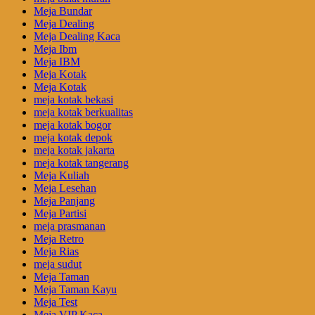
Meja Bundar
Meja Dealing
Meja Dealing Kaca
Meja Ibm
Meja IBM
Meja Kotak
Meja Kotak
meja kotak bekasi
meja kotak berkualitas
meja kotak bogor
meja kotak depok
meja kotak jakarta
meja kotak tangerang
Meja Kuliah
Meja Lesehan
Meja Panjang
Meja Partisi
meja prasmanan
Meja Retro
Meja Rias
meja sudut
Meja Taman
Meja Taman Kayu
Meja Test
Meja VIP Kaca