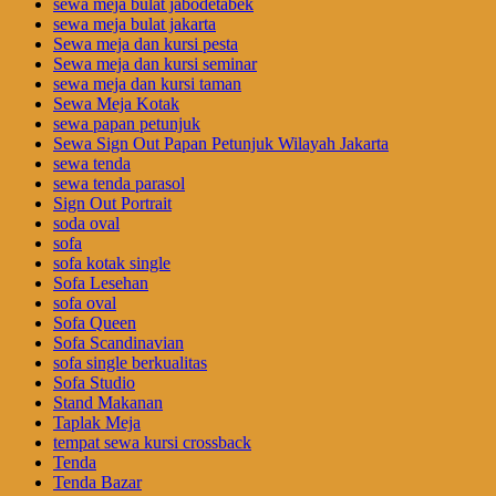
sewa meja bulat jabodetabek
sewa meja bulat jakarta
Sewa meja dan kursi pesta
Sewa meja dan kursi seminar
sewa meja dan kursi taman
Sewa Meja Kotak
sewa papan petunjuk
Sewa Sign Out Papan Petunjuk Wilayah Jakarta
sewa tenda
sewa tenda parasol
Sign Out Portrait
soda oval
sofa
sofa kotak single
Sofa Lesehan
sofa oval
Sofa Queen
Sofa Scandinavian
sofa single berkualitas
Sofa Studio
Stand Makanan
Taplak Meja
tempat sewa kursi crossback
Tenda
Tenda Bazar