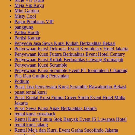
Meja Vip Kayu
Mini Garden
Misty Cool
Pagar Pembatas VIP
panggung
Partisi Booth
Partisi Kamar
Penyedia Jasa Sewa Kursi Kuliah Berkualitas Bekasi
Penyewaan Kursi Dekorasi Event Kempinsky Hotel Jakarta
Penyewaan Kursi Futura Berkualitas Event Hotel Century
Penyewaan Kursi Kuliah Berkualitas Cawang Kramatjati
Penyewaan Kursi Scramble
Penyewaan Kursi Scramble Event PT Icommtech Cikarang
Pita Dan Gunting Peresmian
Podium
Pusat Jasa Penyewaan Kursi Scramble Rawalumbu Bekasi
pusat rental kursi
Pusat Rental Kursi Futura Cover Streth Event Hotel Mulia
Jakarta
Pusat Sewa Kursi Anak Berkualitas Jakarta
rental kursi crossback
Rental Kursi Futura Stok Banyak Event JS Luwansa Hotel
rental kursi silang
Rental Meja dan Kursi Event Graha Sucofindo Jakarta