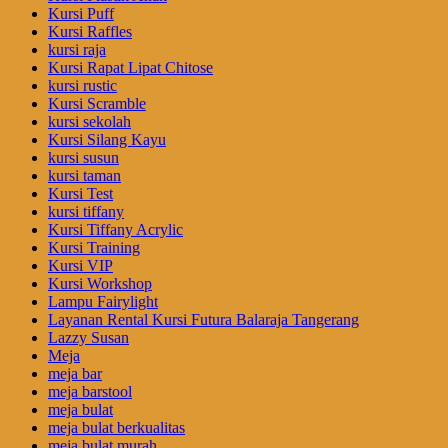
Kursi Puff
Kursi Raffles
kursi raja
Kursi Rapat Lipat Chitose
kursi rustic
Kursi Scramble
kursi sekolah
Kursi Silang Kayu
kursi susun
kursi taman
Kursi Test
kursi tiffany
Kursi Tiffany Acrylic
Kursi Training
Kursi VIP
Kursi Workshop
Lampu Fairylight
Layanan Rental Kursi Futura Balaraja Tangerang
Lazzy Susan
Meja
meja bar
meja barstool
meja bulat
meja bulat berkualitas
meja bulat murah