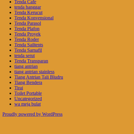
Tenda Cafe
tenda hanggar
Tenda Kerucut
Tenda Konvensional
Tenda Parasol
Tenda Plafon
Tenda Proyek
Tenda Roder
Tenda Sailtents
Tenda Sarnafil
tenda serut
Tenda Transparan
tiang antrian
tiang antrian stainless
Tiang Antrian Tali Bludru
Tiang Bendera
Tirai
Toilet Portable
Uncategorized
wa meja bulat
Proudly powered by WordPress