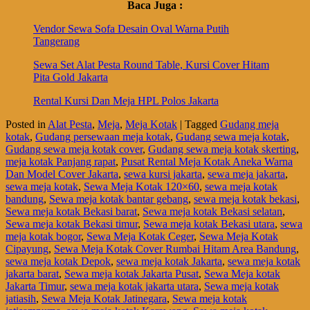
Baca Juga :
Vendor Sewa Sofa Desain Oval Warna Putih
Tangerang
Sewa Set Alat Pesta Round Table, Kursi Cover Hitam
Pita Gold Jakarta
Rental Kursi Dan Meja HPL Polos Jakarta
Posted in
Alat Pesta
,
Meja
,
Meja Kotak
|
Tagged
Gudang meja
kotak
,
Gudang persewaan meja kotak
,
Gudang sewa meja kotak
,
Gudang sewa meja kotak cover
,
Gudang sewa meja kotak skerting
,
meja kotak Panjang rapat
,
Pusat Rental Meja Kotak Aneka Warna
Dan Model Cover Jakarta
,
sewa kursi jakarta
,
sewa meja jakarta
,
sewa meja kotak
,
Sewa Meja Kotak 120×60
,
sewa meja kotak
bandung
,
Sewa meja kotak bantar gebang
,
sewa meja kotak bekasi
,
Sewa meja kotak Bekasi barat
,
Sewa meja kotak Bekasi selatan
,
Sewa meja kotak Bekasi timur
,
Sewa meja kotak Bekasi utara
,
sewa
meja kotak bogor
,
Sewa Meja Kotak Ceger
,
Sewa Meja Kotak
Cipayung
,
Sewa Meja Kotak Cover Rumbai Hitam Area Bandung
,
sewa meja kotak Depok
,
sewa meja kotak Jakarta
,
sewa meja kotak
jakarta barat
,
Sewa meja kotak Jakarta Pusat
,
Sewa Meja kotak
Jakarta Timur
,
sewa meja kotak jakarta utara
,
Sewa meja kotak
jatiasih
,
Sewa Meja Kotak Jatinegara
,
Sewa meja kotak