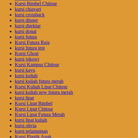
Kursi Bimbel Chitose
kursi chiavari
kursi crossback
kursi dinner
kursi direktur
kursi donat
kursi futura
Kursi Futura Raja
kursi futura test
Kursi Ghost
kursi jokowi
Kursi Kampus Chitose
kursi kayu
kursi kuliah
kursi kuliah futura merah
Kursi Kuliah Lipat Chitose
kursi kuliah new futura merah
kursi lipat
Kursi Lipat Bimbel
Kursi Lipat Chitose
Kursi Lipat Futura Merah
kursi lipat kuliah
kursi olivia
kursi pelamainan
Kursi Plastik Anak