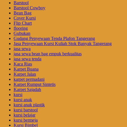
Barstool
Barstool Cowboy
Bean Bag
Cover Kursi
Flip Chart
flooring
Gubukan
Gudang Penyewaan Tenda Plafon Tangerang
Jasa Penyewaan Kursi Kuliah Stok Banyak Tangerang
jasa sewa
jasa sewa bean bag empuk berkualitas
jasa sewa tenda
Kaca Rias
Karpet Buana
Karpet Jalan
karpet permadani
Karpet Rumput Sintetis
Karpet Sajadah
kursi
kursi anak
kursi anak plastik
kursi barstool
kursi belajar
kursi bermeja
Kursi Bimbel