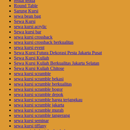
rental tenda
Round Table
Sarung Kursi
sewa bean bag
Sewa Kursi
sewa kursi acrylic
Sewa kursi bar
sewa kursi crossback
sewa kursi crossback berkualitas
sewa kursi event
Sewa Kursi Futura Dekorasi Pesta Jakarta Pusat
Sewa Kursi Kuliah
Sewa Kursi Kuliah Berkualitas Jakarta Selatan
Sewa Kursi Kuliah Chitose
sewa kursi scramble
sewa kursi scramble bekasi
sewa kursi scramble berkualitas
sewa kursi scramble bogor
sewa kursi scramble depok
sewa kursi scramble harga terjangkau
sewa kursi scramble jakarta
sewa kursi scramble murah
sewa kursi scramble tangerang
sewa kursi seminar
sewa kursi tiffany