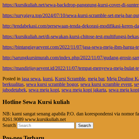
https://kursikuliah.net/sewa-backdrop-panggung-kursi-cover-di-sunter-
https://suryajaya.top/2024/07/10/sewa-kursi-scramble-set-meja-bar-put
http://tendabekasi.com/persewaan-tenda-dekorasi-modifikasi-keren-da
https://kursikuliah.net/di-sewakan-kursi-chitose-test-multifungsi-bekas
https://bintangjayaevent.com/2022/11/07/jasa-sewa-meja-ibm-harga-t
http://sarungkursimurah.com/index.php/2022/11/07/gudang-grosir-sarun
https://mandirijayaevent.id/2022/11/07/tempat-menyewa-meja-bulat-te
Posted in
jasa sewa
,
kursi
,
Kursi Scramble
,
meja bar
,
Meja Dealing K
berkualitas
,
sewa kursi scramble bogor
,
sewa kursi scramble event
,
se
jabodetabek
,
sewa meja kopi
,
sewa meja kopi jakarta
,
sewa meja kopi 
Hotline Sewa Kursi kuliah
NB: kami sangat senang apabila P.O. dan korespondensi via nomor f
8261.9089 www.kursikuliah.net
Search
Pos-pos Terbaru