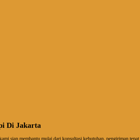
i Di Jakarta
ami siap membantu mulai dari konsultasi kebutuhan, pengiriman tepat 