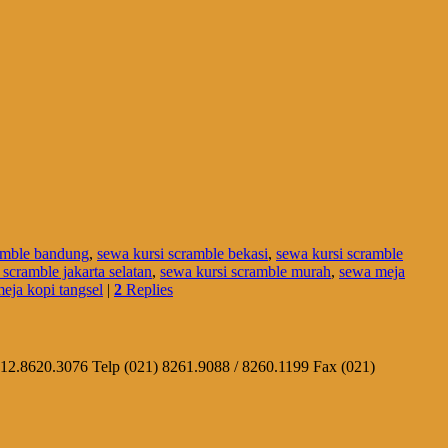
amble bandung
,
sewa kursi scramble bekasi
,
sewa kursi scramble
 scramble jakarta selatan
,
sewa kursi scramble murah
,
sewa meja
eja kopi tangsel
|
2
Replies
812.8620.3076 Telp (021) 8261.9088 / 8260.1199 Fax (021)