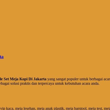
ta
le Set Meja Kopi Di Jakarta
yang sangat populer untuk berbagai aca
ebagai solusi praktis dan terpercaya untuk kebutuhan acara anda.
ip kaca, meja lesehan, meja anak plastik, meja barstool, meja test, mej