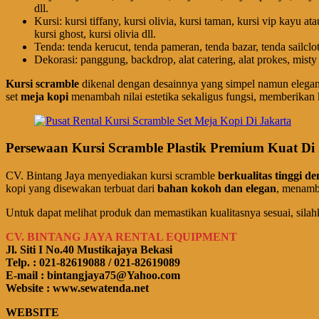
dll.
Kursi: kursi tiffany, kursi olivia, kursi taman, kursi vip kayu at
kursi ghost, kursi olivia dll.
Tenda: tenda kerucut, tenda pameran, tenda bazar, tenda sailcloth
Dekorasi: panggung, backdrop, alat catering, alat prokes, misty 
Kursi scramble
dikenal dengan desainnya yang simpel namun elegan, 
set
meja kopi
menambah nilai estetika sekaligus fungsi, memberikan
Persewaan Kursi Scramble Plastik Premium Kuat Di
CV. Bintang Jaya menyediakan kursi scramble
berkualitas tinggi de
kopi yang disewakan terbuat dari
bahan kokoh dan elegan
, menamb
Untuk dapat melihat produk dan memastikan kualitasnya sesuai, silah
CV. BINTANG JAYA RENTAL EQUIPMENT
Jl. Siti I No.40 Mustikajaya Bekasi
Telp. : 021-82619088 / 021-82619089
E-mail : bintangjaya75@Yahoo.com
Website : www.sewatenda.net
WEBSITE