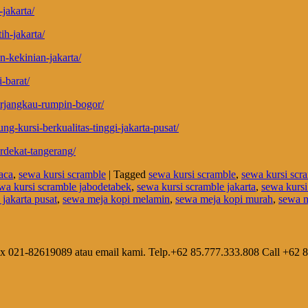
jakarta/
ih-jakarta/
n-kekinian-jakarta/
i-barat/
erjangkau-rumpin-bogor/
g-kursi-berkualitas-tinggi-jakarta-pusat/
rdekat-tangerang/
aca
,
sewa kursi scramble
|
Tagged
sewa kursi scramble
,
sewa kursi scr
wa kursi scramble jabodetabek
,
sewa kursi scramble jakarta
,
sewa kursi
jakarta pusat
,
sewa meja kopi melamin
,
sewa meja kopi murah
,
sewa m
ax 021-82619089 atau email kami. Telp.+62 85.777.333.808 Call +62 