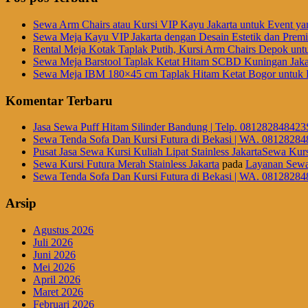
Sewa Arm Chairs atau Kursi VIP Kayu Jakarta untuk Event ya
Sewa Meja Kayu VIP Jakarta dengan Desain Estetik dan Prem
Rental Meja Kotak Taplak Putih, Kursi Arm Chairs Depok unt
Sewa Meja Barstool Taplak Ketat Hitam SCBD Kuningan Jaka
Sewa Meja IBM 180×45 cm Taplak Hitam Ketat Bogor untuk E
Komentar Terbaru
Jasa Sewa Puff Hitam Silinder Bandung | Telp. 081282848423
Sewa Tenda Sofa Dan Kursi Futura di Bekasi | WA. 08128284
Pusat Jasa Sewa Kursi Kuliah Lipat Stainless JakartaSewa Kurs
Sewa Kursi Futura Merah Stainless Jakarta
pada
Layanan Sewa
Sewa Tenda Sofa Dan Kursi Futura di Bekasi | WA. 08128284
Arsip
Agustus 2026
Juli 2026
Juni 2026
Mei 2026
April 2026
Maret 2026
Februari 2026