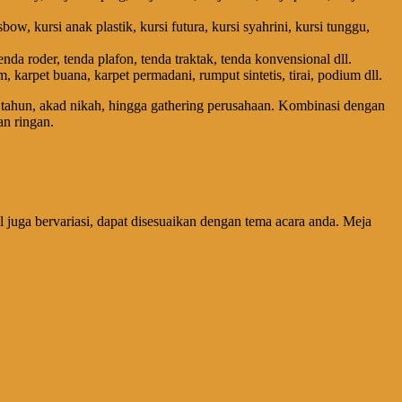
sbow, kursi anak plastik, kursi futura, kursi syahrini, kursi tunggu,
enda roder, tenda plafon, tenda traktak, tenda konvensional dll.
, karpet buana, karpet permadani, rumput sintetis, tirai, podium dll.
g tahun, akad nikah, hingga gathering perusahaan. Kombinasi dengan
an ringan.
l juga bervariasi, dapat disesuaikan dengan tema acara anda. Meja