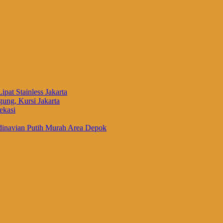
ipat Stainless Jakarta
ung, Kursi Jakarta
ekasi
inavian Putih Murah Area Depok