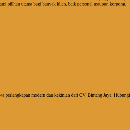
mi pilihan utama bagi banyak klien, baik personal maupun korporat.
ewa perlengkapan modern dan kekinian dari CV. Bintang Jaya. Hubungi 