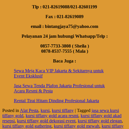
Tlp : 021-82619088/021-82601199
Fax : 021-82619089
email : bintangjaya75@yahoo.com
Pelayanan 24 jam hubungi Whatsapp/Telp :
0857-7733-3808 ( Sheila )
0878-8537-7555 ( Mala )
Baca Juga :
Sewa Meja Kaca VIP Jakarta & Sekitarnya untuk
Event Eksklusif
Jasa Sewa Tenda Plafon Jakarta Profesional untuk
Acara Resmi & Pesta
Rental Tirai Hitam Dinding Profesional Jakarta
Posted in
Alat Pesta
,
kursi
,
kursi tiffany
|
Tagged
jasa sewa kursi
tiffany gold
,
kursi tiffany gold acara resmi
,
kursi tiffany gold akad
resepsi
,
kursi tiffany gold dekorasi event
,
kursi tiffany gold elegan
,
kursi tiffany gold gathering
,
kursi tiffany gold mewah
,
kursi tiffany