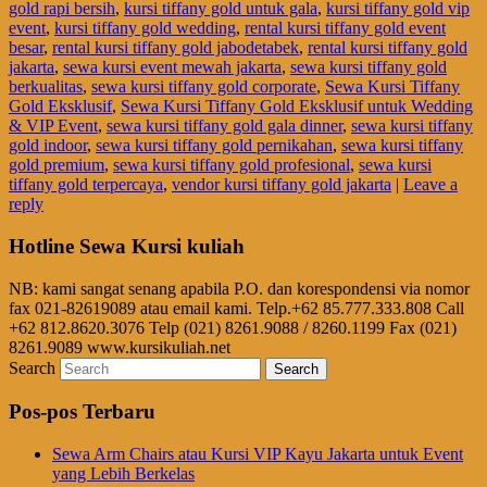
gold rapi bersih
,
kursi tiffany gold untuk gala
,
kursi tiffany gold vip
event
,
kursi tiffany gold wedding
,
rental kursi tiffany gold event
besar
,
rental kursi tiffany gold jabodetabek
,
rental kursi tiffany gold
jakarta
,
sewa kursi event mewah jakarta
,
sewa kursi tiffany gold
berkualitas
,
sewa kursi tiffany gold corporate
,
Sewa Kursi Tiffany
Gold Eksklusif
,
Sewa Kursi Tiffany Gold Eksklusif untuk Wedding
& VIP Event
,
sewa kursi tiffany gold gala dinner
,
sewa kursi tiffany
gold indoor
,
sewa kursi tiffany gold pernikahan
,
sewa kursi tiffany
gold premium
,
sewa kursi tiffany gold profesional
,
sewa kursi
tiffany gold terpercaya
,
vendor kursi tiffany gold jakarta
|
Leave a
reply
Hotline Sewa Kursi kuliah
NB: kami sangat senang apabila P.O. dan korespondensi via nomor
fax 021-82619089 atau email kami. Telp.+62 85.777.333.808 Call
+62 812.8620.3076 Telp (021) 8261.9088 / 8260.1199 Fax (021)
8261.9089 www.kursikuliah.net
Search
Pos-pos Terbaru
Sewa Arm Chairs atau Kursi VIP Kayu Jakarta untuk Event
yang Lebih Berkelas