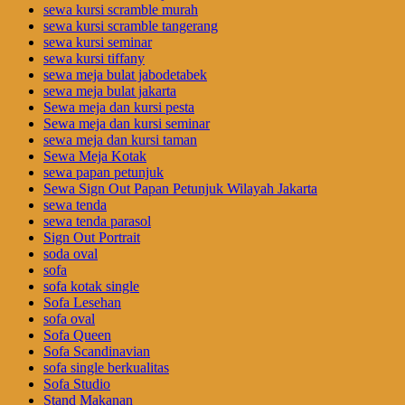
sewa kursi scramble murah
sewa kursi scramble tangerang
sewa kursi seminar
sewa kursi tiffany
sewa meja bulat jabodetabek
sewa meja bulat jakarta
Sewa meja dan kursi pesta
Sewa meja dan kursi seminar
sewa meja dan kursi taman
Sewa Meja Kotak
sewa papan petunjuk
Sewa Sign Out Papan Petunjuk Wilayah Jakarta
sewa tenda
sewa tenda parasol
Sign Out Portrait
soda oval
sofa
sofa kotak single
Sofa Lesehan
sofa oval
Sofa Queen
Sofa Scandinavian
sofa single berkualitas
Sofa Studio
Stand Makanan