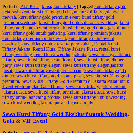
Posted in
Alat Pesta
,
kursi
,
kursi tiffany
|
Tagged
kursi tiffany gold
dekorasi event
,
kursi tiffany gold elegan
,
kursi tiffany gold event
mewah
,
kursi tiffany gold premium event
,
kursi tiffany gold
premium wedding
,
kursi tiffany gold untuk dekorasi wedding
,
kursi
tiffany gold untuk event formal
,
kursi tiffany gold untuk gala dinner
,
kursi tiffany gold untuk gathering
,
kursi tiffany premium jakarta
,
kursi tiffany premium untuk event
,
kursi tiffany untuk event
eksklusif
,
kursi tiffany untuk resepsi pernikahan
,
Rental Kursi
Tiffany Jakarta
,
Rental Kursi Tiffany Jakarta Pusat
,
rental kursi
tiffany wedding
,
rental kursi wedding jakarta
,
sewa kursi gala dinner
jakarta
,
sewa kursi tiffany acara formal
,
sewa kursi tiffany dinner
party
,
sewa kursi tiffany elegan
,
sewa kursi tiffany elegan jakarta
pusat
,
sewa kursi tiffany event perusahaan
,
sewa kursi tiffany gala
dinner
,
sewa kursi tiffany gold jakarta pusat
,
sewa kursi tiffany gold
premium
,
Sewa Kursi Tiffany Gold Premium di Jakarta Pusat untuk
Event Wedding dan Gala Dinner
,
sewa kursi tiffany gold premium
jakarta pusat
,
sewa kursi tiffany premium jakarta pusat
,
sewa kursi
tiffany untuk launching produk
,
sewa kursi tiffany untuk wedding
,
sewa kursi wedding jakarta pusat
|
Leave a reply
Sewa Kursi Tiffany Gold Eksklusif untuk Wedding,
Gala & VIP Event
Posted on
Januari 30, 2026
by
Sewa Kursi Kuliah