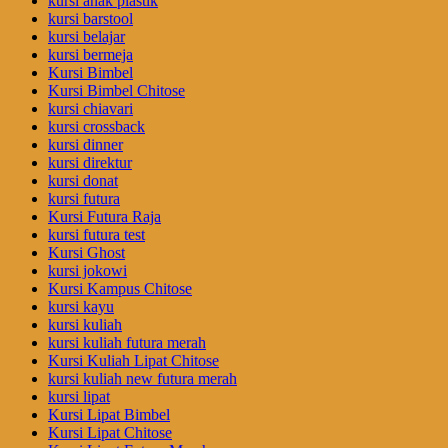
kursi anak plastik
kursi barstool
kursi belajar
kursi bermeja
Kursi Bimbel
Kursi Bimbel Chitose
kursi chiavari
kursi crossback
kursi dinner
kursi direktur
kursi donat
kursi futura
Kursi Futura Raja
kursi futura test
Kursi Ghost
kursi jokowi
Kursi Kampus Chitose
kursi kayu
kursi kuliah
kursi kuliah futura merah
Kursi Kuliah Lipat Chitose
kursi kuliah new futura merah
kursi lipat
Kursi Lipat Bimbel
Kursi Lipat Chitose