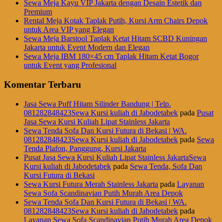
Sewa Meja Kayu VIP Jakarta dengan Desain Estetik dan
Premium
Rental Meja Kotak Taplak Putih, Kursi Arm Chairs Depok
untuk Area VIP yang Elegan
Sewa Meja Barstool Taplak Ketat Hitam SCBD Kuningan
Jakarta untuk Event Modern dan Elegan
Sewa Meja IBM 180×45 cm Taplak Hitam Ketat Bogor
untuk Event yang Profesional
Komentar Terbaru
Jasa Sewa Puff Hitam Silinder Bandung | Telp.
081282848423Sewa Kursi kuliah di Jabodetabek
pada
Pusat
Jasa Sewa Kursi Kuliah Lipat Stainless Jakarta
Sewa Tenda Sofa Dan Kursi Futura di Bekasi | WA.
081282848423Sewa Kursi kuliah di Jabodetabek
pada
Sewa
Tenda Plafon, Panggung, Kursi Jakarta
Pusat Jasa Sewa Kursi Kuliah Lipat Stainless JakartaSewa
Kursi kuliah di Jabodetabek
pada
Sewa Tenda, Sofa Dan
Kursi Futura di Bekasi
Sewa Kursi Futura Merah Stainless Jakarta
pada
Layanan
Sewa Sofa Scandinavian Putih Murah Area Depok
Sewa Tenda Sofa Dan Kursi Futura di Bekasi | WA.
081282848423Sewa Kursi kuliah di Jabodetabek
pada
Layanan Sewa Sofa Scandinavian Putih Murah Area Depok