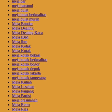
meja bar
meja barstool
meja bulat
meja bulat berkualitas
meja bulat murah
Meja Bundar
Meja Dealing
Meja Dealing Kaca
Meja IBM
Meja Ibm
Meja Kotak
Meja Kotak
meja kotak bekasi
meja kotak berkualitas
meja kotak bogor
meja kotak depok
meja kotak jakarta
meja kotak tangerang
Meja Kuliah
Meja Lesehan
Meja Panjang
Meja Partisi
meja prasmanan
Meja Retro
Meja Rias