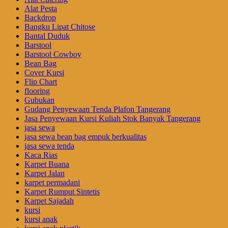
Alat Pesta
Backdrop
Bangku Lipat Chitose
Bantal Duduk
Barstool
Barstool Cowboy
Bean Bag
Cover Kursi
Flip Chart
flooring
Gubukan
Gudang Penyewaan Tenda Plafon Tangerang
Jasa Penyewaan Kursi Kuliah Stok Banyak Tangerang
jasa sewa
jasa sewa bean bag empuk berkualitas
jasa sewa tenda
Kaca Rias
Karpet Buana
Karpet Jalan
karpet permadani
Karpet Rumput Sintetis
Karpet Sajadah
kursi
kursi anak