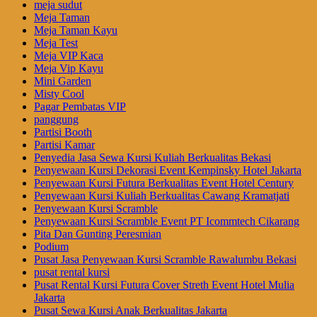
meja sudut
Meja Taman
Meja Taman Kayu
Meja Test
Meja VIP Kaca
Meja Vip Kayu
Mini Garden
Misty Cool
Pagar Pembatas VIP
panggung
Partisi Booth
Partisi Kamar
Penyedia Jasa Sewa Kursi Kuliah Berkualitas Bekasi
Penyewaan Kursi Dekorasi Event Kempinsky Hotel Jakarta
Penyewaan Kursi Futura Berkualitas Event Hotel Century
Penyewaan Kursi Kuliah Berkualitas Cawang Kramatjati
Penyewaan Kursi Scramble
Penyewaan Kursi Scramble Event PT Icommtech Cikarang
Pita Dan Gunting Peresmian
Podium
Pusat Jasa Penyewaan Kursi Scramble Rawalumbu Bekasi
pusat rental kursi
Pusat Rental Kursi Futura Cover Streth Event Hotel Mulia
Jakarta
Pusat Sewa Kursi Anak Berkualitas Jakarta