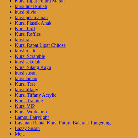
Kursi Lipat Futura Merah
kursi lipat kuliah
kursi olivia
kursi pelamainan
Kursi Plastik Anak
Kursi Puff
Kursi Raffles
kursi raja
Kursi Rapat Lipat Chitose
kursi rustic
Kursi Scramble
kursi sekolah
Kursi Silang Kayu
kursi susun
kursi taman
Kursi Test
kursi tiffany
Kursi Tiffany Acrylic
Kursi Training
Kursi VIP
Kursi Workshop
Lampu Fairylight
Layanan Rental Kursi Futura Balaraja Tangerang
Lazzy Susan
Meja