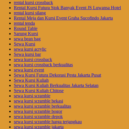
rental kursi crossback
Rental Kursi Futura Stok Banyak Event JS Luwansa Hotel
rental kursi silang
Rental Meja dan Kursi Event Graha Sucofindo Jakarta
rental tenda
Round Table
Sarung Kursi
sewa bean bag
Sewa Kursi
sewa kursi acrylic
Sewa kursi bar
sewa kursi crossback
sewa kursi crossback berkualitas
sewa kursi event
Sewa Kursi Futura Dekorasi Pesta Jakarta Pusat
Sewa Kursi Kuliah
Sewa Kursi Kuliah Berkualitas Jakarta Selatan
Sewa Kursi Kuliah Chitose
sewa kursi scramble
sewa kursi scramble bekasi
sewa kursi scramble berkualitas
sewa kursi scramble bogor
sewa kursi scramble depok
sewa kursi scramble harga terjangkau
sewa kursi scramble jakarta