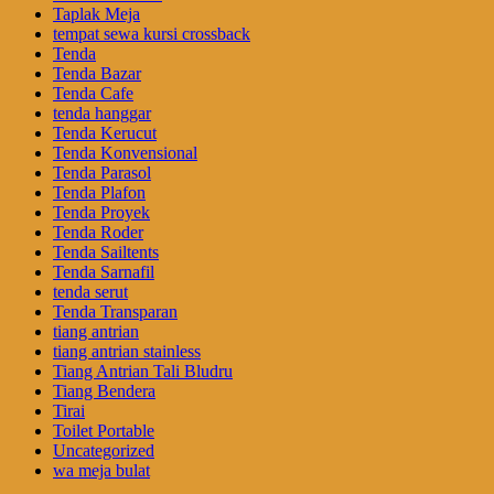
Taplak Meja
tempat sewa kursi crossback
Tenda
Tenda Bazar
Tenda Cafe
tenda hanggar
Tenda Kerucut
Tenda Konvensional
Tenda Parasol
Tenda Plafon
Tenda Proyek
Tenda Roder
Tenda Sailtents
Tenda Sarnafil
tenda serut
Tenda Transparan
tiang antrian
tiang antrian stainless
Tiang Antrian Tali Bludru
Tiang Bendera
Tirai
Toilet Portable
Uncategorized
wa meja bulat