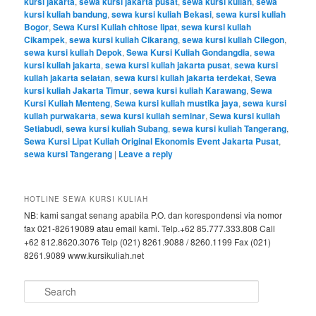
kursi jakarta
,
sewa kursi jakarta pusat
,
sewa kursi kuliah
,
sewa
kursi kuliah bandung
,
sewa kursi kuliah Bekasi
,
sewa kursi kuliah
Bogor
,
Sewa Kursi Kuliah chitose lipat
,
sewa kursi kuliah
Cikampek
,
sewa kursi kuliah Cikarang
,
sewa kursi kuliah Cilegon
,
sewa kursi kuliah Depok
,
Sewa Kursi Kuliah Gondangdia
,
sewa
kursi kuliah jakarta
,
sewa kursi kuliah jakarta pusat
,
sewa kursi
kuliah jakarta selatan
,
sewa kursi kuliah jakarta terdekat
,
Sewa
kursi kuliah Jakarta Timur
,
sewa kursi kuliah Karawang
,
Sewa
Kursi Kuliah Menteng
,
Sewa kursi kuliah mustika jaya
,
sewa kursi
kuliah purwakarta
,
sewa kursi kuliah seminar
,
Sewa kursi kuliah
Setiabudi
,
sewa kursi kuliah Subang
,
sewa kursi kuliah Tangerang
,
Sewa Kursi Lipat Kuliah Original Ekonomis Event Jakarta Pusat
,
sewa kursi Tangerang
|
Leave a reply
HOTLINE SEWA KURSI KULIAH
NB: kami sangat senang apabila P.O. dan korespondensi via nomor
fax 021-82619089 atau email kami. Telp.+62 85.777.333.808 Call
+62 812.8620.3076 Telp (021) 8261.9088 / 8260.1199 Fax (021)
8261.9089 www.kursikuliah.net
Search