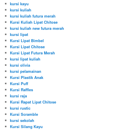
kursi kayu
kursi kuliah
kursi kuliah futura merah
Kursi Kuliah Lipat Chitose
kursi kuliah new futura merah
kursi lipat
Kursi Lipat Bimbel
Kursi Lipat Chitose
Kursi Lipat Futura Merah
kursi lipat kuliah
kursi olivia
kursi pelamainan
Kursi Plastik Anak
Kursi Puff
Kursi Raffles
kursi raja
Kursi Rapat Lipat Chitose
kursi rustic
Kursi Scramble
kursi sekolah
Kursi Silang Kayu