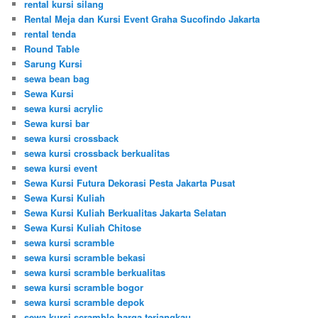
rental kursi silang
Rental Meja dan Kursi Event Graha Sucofindo Jakarta
rental tenda
Round Table
Sarung Kursi
sewa bean bag
Sewa Kursi
sewa kursi acrylic
Sewa kursi bar
sewa kursi crossback
sewa kursi crossback berkualitas
sewa kursi event
Sewa Kursi Futura Dekorasi Pesta Jakarta Pusat
Sewa Kursi Kuliah
Sewa Kursi Kuliah Berkualitas Jakarta Selatan
Sewa Kursi Kuliah Chitose
sewa kursi scramble
sewa kursi scramble bekasi
sewa kursi scramble berkualitas
sewa kursi scramble bogor
sewa kursi scramble depok
sewa kursi scramble harga terjangkau