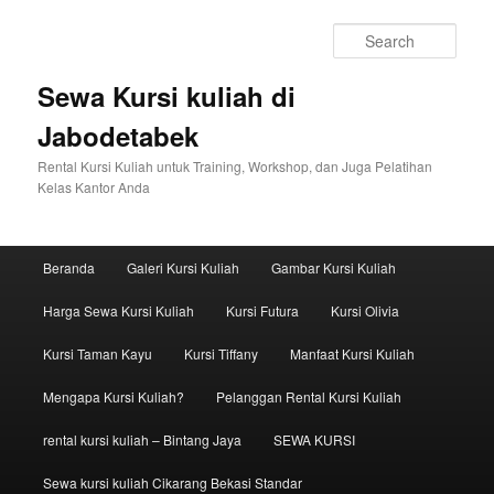
Sear
Sewa Kursi kuliah di
Jabodetabek
Rental Kursi Kuliah untuk Training, Workshop, dan Juga Pelatihan
Kelas Kantor Anda
Main menu
Beranda
Galeri Kursi Kuliah
Gambar Kursi Kuliah
Skip to primary content
Skip to secondary content
Harga Sewa Kursi Kuliah
Kursi Futura
Kursi Olivia
Kursi Taman Kayu
Kursi Tiffany
Manfaat Kursi Kuliah
Mengapa Kursi Kuliah?
Pelanggan Rental Kursi Kuliah
rental kursi kuliah – Bintang Jaya
SEWA KURSI
Sewa kursi kuliah Cikarang Bekasi Standar