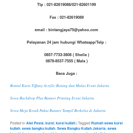
Tlp : 021-82619088/021-82601199
Fax : 021-82619089
email : bintangjaya75@yahoo.com
Pelayanan 24 jam hubungi Whatsapp/Telp :
0857-7733-3808 ( Sheila )
0878-8537-7555 ( Mala )
Baca Juga :
Rental Kursi Tiffany Acrylic Bening dan Mulus Event Jakarta
Sewa Backdrop Plus Banner Printing Event Jakarta
Sewa Meja Kotak Pakai Runner Tampil Berkelas di Jakarta
Posted in
Alat Pesta
,
kursi
,
kursi kuliah
|
Tagged
Rumah sewa kursi
kuliah
,
sewa bangku kuliah
,
Sewa Bangku Kuliah Jakarta
,
sewa