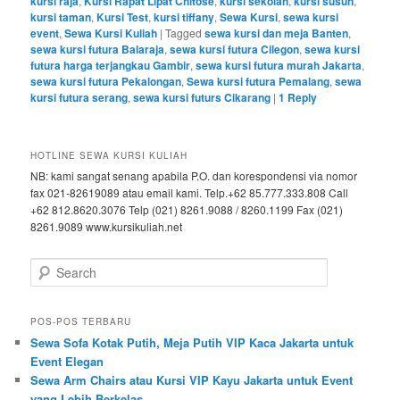
kursi raja
,
Kursi Rapat Lipat Chitose
,
kursi sekolah
,
kursi susun
,
kursi taman
,
Kursi Test
,
kursi tiffany
,
Sewa Kursi
,
sewa kursi
event
,
Sewa Kursi Kuliah
|
Tagged
sewa kursi dan meja Banten
,
sewa kursi futura Balaraja
,
sewa kursi futura Cilegon
,
sewa kursi
futura harga terjangkau Gambir
,
sewa kursi futura murah Jakarta
,
sewa kursi futura Pekalongan
,
Sewa kursi futura Pemalang
,
sewa
kursi futura serang
,
sewa kursi futurs Cikarang
|
1
Reply
HOTLINE SEWA KURSI KULIAH
NB: kami sangat senang apabila P.O. dan korespondensi via nomor
fax 021-82619089 atau email kami. Telp.+62 85.777.333.808 Call
+62 812.8620.3076 Telp (021) 8261.9088 / 8260.1199 Fax (021)
8261.9089 www.kursikuliah.net
Search
POS-POS TERBARU
Sewa Sofa Kotak Putih, Meja Putih VIP Kaca Jakarta untuk
Event Elegan
Sewa Arm Chairs atau Kursi VIP Kayu Jakarta untuk Event
yang Lebih Berkelas