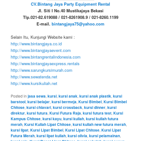
CV.Bintang Jaya Party Equipment Rental
Jl. Siti I No.40 Mustikajaya Bekasi
Tlp.021-82.619088 / 021-8261908.9 / 021-8260.1199
E-mail.
bintangjaya75@yahoo.com
Selain Itu, Kunjungi Website kami :
http://www.bintangjaya.co.id
http://www.bintangjayaevent.com
http://www.bintangrentalindonesia.com
http://www.bintangjayaexpress.rentals
http://www.sarungkursimurah.com
http://www.sewatenda.net
http://www.kursikuliah.net
Posted in
jasa sewa
,
kursi
,
kursi anak
,
kursi anak plastik
,
kursi
barstool
,
kursi belajar
,
kursi bermeja
,
Kursi Bimbel
,
Kursi Bimbel
Chitose
,
kursi chiavari
,
kursi crossback
,
kursi dinner
,
kursi
direktur
,
kursi futura
,
Kursi Futura Raja
,
kursi futura test
,
Kursi
Kampus Chitose
,
kursi kayu
,
kursi kuliah
,
kursi kuliah futura
merah
,
Kursi Kuliah Lipat Chitose
,
kursi kuliah new futura merah
,
kursi lipat
,
Kursi Lipat Bimbel
,
Kursi Lipat Chitose
,
Kursi Lipat
Futura Merah
,
kursi lipat kuliah
,
kursi olivia
,
kursi pelamainan
,