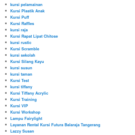
kursi pelamainan
Kursi Plastik Anak
Kursi Puff
Kursi Raffles
kursi raja
Kursi Rapat Lipat Chitose
kursi rustic
Kursi Scramble
kursi sekolah
Kursi Silang Kayu
kursi susun
kursi taman
Kursi Test
kursi tiffany
Kursi Tiffany Acrylic
Kursi Training
Kursi VIP
Kursi Workshop
Lampu Fairylight
Layanan Rental Kursi Futura Balaraja Tangerang
Lazzy Susan