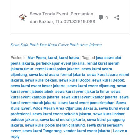
Sewa Sofa Putih Dan Kursi Cover Putih Area Jakarta
Posted in
Alat Pesta
,
kursi
,
kursi futura
|
Tagged
jasa sewa alat
pesta jakarta
,
perlengkapan event jakarta
,
rental kursi merah
jakarta timur
,
rental kursi polos jakarta
,
sewa kursi acara
cijantung
,
sewa kursi acara formal jakarta
,
sewa kursi acara resmi
jakarta
,
sewa kursi bekasi
,
sewa kursi Bogor
,
sewa kursi Depok
,
sewa kursi event besar jakarta
,
sewa kursi event cijantung
,
sewa
kursi event jabodetabek
,
sewa kursi event jakarta timur
,
sewa
kursi event kampus jakarta
,
sewa kursi event kantor jakarta
,
sewa
kursi event murah jakarta
,
sewa kursi event pemerintahan
,
Sewa
Kursi Event Polos Merah Area Cijantung Jakarta
,
sewa kursi event
profesional
,
sewa kursi event sekolah jakarta
,
sewa kursi indoor
outdoor jakarta
,
sewa kursi merah jakarta
,
sewa kursi panggung
jakarta
,
sewa kursi polos merah cijantung
,
sewa kursi seragam
event
,
sewa kursi Tangerang
,
vendor kursi event jakarta
|
Leave a
reply