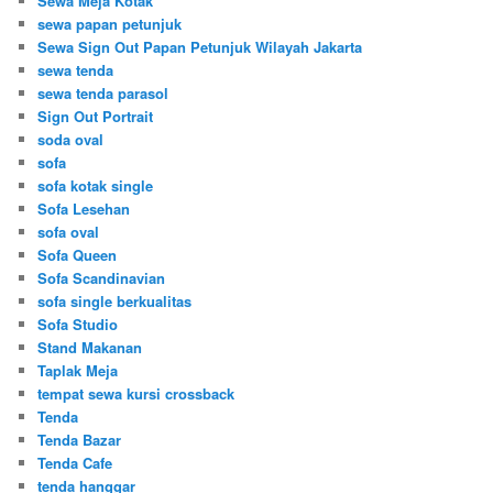
Sewa Meja Kotak
sewa papan petunjuk
Sewa Sign Out Papan Petunjuk Wilayah Jakarta
sewa tenda
sewa tenda parasol
Sign Out Portrait
soda oval
sofa
sofa kotak single
Sofa Lesehan
sofa oval
Sofa Queen
Sofa Scandinavian
sofa single berkualitas
Sofa Studio
Stand Makanan
Taplak Meja
tempat sewa kursi crossback
Tenda
Tenda Bazar
Tenda Cafe
tenda hanggar