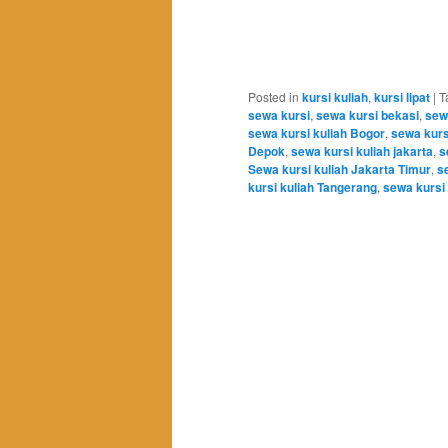
Posted in
kursi kuliah
,
kursi lipat
|
T
sewa kursi
,
sewa kursi bekasi
,
sew
sewa kursi kuliah Bogor
,
sewa kurs
Depok
,
sewa kursi kuliah jakarta
,
s
Sewa kursi kuliah Jakarta Timur
,
s
kursi kuliah Tangerang
,
sewa kursi 