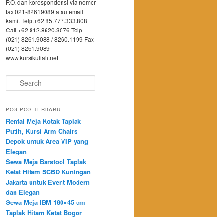
P.O. dan korespondensi via nomor
fax 021-82619089 atau email
kami. Telp.+62 85.777.333.808
Call +62 812.8620.3076 Telp
(021) 8261.9088 / 8260.1199 Fax
(021) 8261.9089
www.kursikuliah.net
Search
POS-POS TERBARU
Rental Meja Kotak Taplak
Putih, Kursi Arm Chairs
Depok untuk Area VIP yang
Elegan
Sewa Meja Barstool Taplak
Ketat Hitam SCBD Kuningan
Jakarta untuk Event Modern
dan Elegan
Sewa Meja IBM 180×45 cm
Taplak Hitam Ketat Bogor