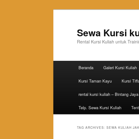
Sewa Kursi ku
Rental Kursi Kuliah untuk Trai
Main menu
Beranda
Galeri Kursi Kuliah
Skip to primary content
Skip to secondary content
Kursi Taman Kayu
Kursi Tiff
rental kursi kuliah – Bintang Jaya
Telp. Sewa Kursi Kuliah
Tent
TAG ARCHIVES:
SEWA KULIAH JA