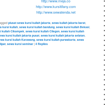
http://www.meja.co
http://www.kursitifany.com
http://www.sewatenda.net
agged
piusat sewa kursi kuliah jakarta
,
sewa kuliah jakarta barat
,
a kursi kuliah
,
sewa kursi kuliah bandung
,
sewa kursi kuliah Bekasi
,
i kuliah Cikampek
,
sewa kursi kuliah Cilegon
,
sewa kursi kuliah
ewa kursi kuliah jakarta pusat
,
sewa kursi kuliah jakarta selatan
,
ewa kursi kuliah Karawang
,
sewa kursi kuliah purwakarta
,
sewa
lipat
,
sewa kursi seminar
|
4
Replies