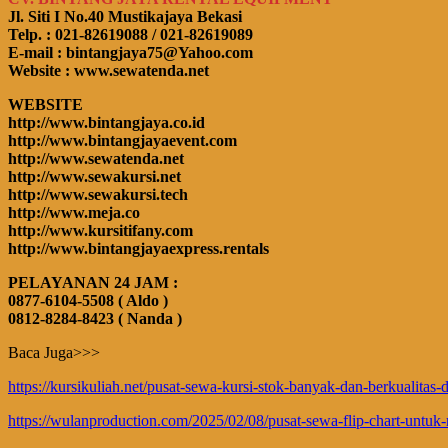
Jl. Siti I No.40 Mustikajaya Bekasi
Telp. : 021-82619088 / 021-82619089
E-mail : bintangjaya75@Yahoo.com
Website : www.sewatenda.net
WEBSITE
http://www.bintangjaya.co.id
http://www.bintangjayaevent.com
http://www.sewatenda.net
http://www.sewakursi.net
http://www.sewakursi.tech
http://www.meja.co
http://www.kursitifany.com
http://www.bintangjayaexpress.rentals
PELAYANAN 24 JAM :
0877-6104-5508 ( Aldo )
0812-8284-8423 ( Nanda )
Baca Juga>>>
https://kursikuliah.net/pusat-sewa-kursi-stok-banyak-dan-berkualitas-d
https://wulanproduction.com/2025/02/08/pusat-sewa-flip-chart-untuk-