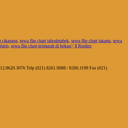
t cikarang
,
sewa flip chart jabodetabek
,
sewa flip chart jakarta
,
sewa
rlaris
,
sewa flip chart termurah di bekasi
|
3
Replies
812.8620.3076 Telp (021) 8261.9088 / 8260.1199 Fax (021)