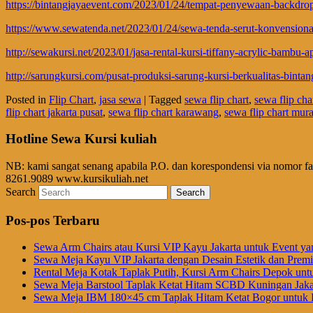
https://bintangjayaevent.com/2023/01/24/tempat-penyewaan-backdro
https://www.sewatenda.net/2023/01/24/sewa-tenda-serut-konvensiona
http://sewakursi.net/2023/01/jasa-rental-kursi-tiffany-acrylic-bambu-a
http://sarungkursi.com/pusat-produksi-sarung-kursi-berkualitas-bintan
Posted in
Flip Chart
,
jasa sewa
|
Tagged
sewa flip chart
,
sewa flip ch
flip chart jakarta pusat
,
sewa flip chart karawang
,
sewa flip chart mur
Hotline Sewa Kursi kuliah
NB: kami sangat senang apabila P.O. dan korespondensi via nomor f
8261.9089 www.kursikuliah.net
Search
Pos-pos Terbaru
Sewa Arm Chairs atau Kursi VIP Kayu Jakarta untuk Event ya
Sewa Meja Kayu VIP Jakarta dengan Desain Estetik dan Prem
Rental Meja Kotak Taplak Putih, Kursi Arm Chairs Depok unt
Sewa Meja Barstool Taplak Ketat Hitam SCBD Kuningan Jaka
Sewa Meja IBM 180×45 cm Taplak Hitam Ketat Bogor untuk E