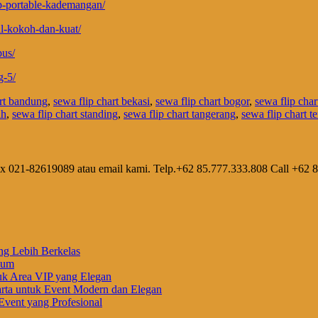
p-portable-kademangan/
l-kokoh-dan-kuat/
pus/
g-5/
art bandung
,
sewa flip chart bekasi
,
sewa flip chart bogor
,
sewa flip char
ah
,
sewa flip chart standing
,
sewa flip chart tangerang
,
sewa flip chart te
ax 021-82619089 atau email kami. Telp.+62 85.777.333.808 Call +62 
ng Lebih Berkelas
ium
uk Area VIP yang Elegan
rta untuk Event Modern dan Elegan
vent yang Profesional