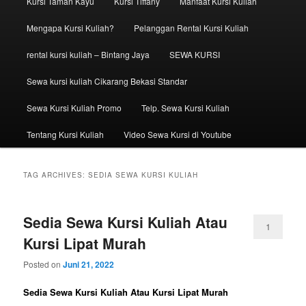
Kursi Taman Kayu
Kursi Tiffany
Manfaat Kursi Kuliah
Mengapa Kursi Kuliah?
Pelanggan Rental Kursi Kuliah
rental kursi kuliah – Bintang Jaya
SEWA KURSI
Sewa kursi kuliah Cikarang Bekasi Standar
Sewa Kursi Kuliah Promo
Telp. Sewa Kursi Kuliah
Tentang Kursi Kuliah
Video Sewa Kursi di Youtube
TAG ARCHIVES:
SEDIA SEWA KURSI KULIAH
Sedia Sewa Kursi Kuliah Atau
1
Kursi Lipat Murah
Posted on
Juni 21, 2022
Sedia Sewa Kursi Kuliah Atau Kursi Lipat Murah