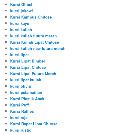
Kursi Ghost
kursi jokowi
Kursi Kampus Chitose
kursi kayu
kursi kuliah
kursi kuliah futura merah
Kursi Kuliah Lipat Chitose
kursi kuliah new futura merah
kursi lipat
Kursi Lipat Bimbel
Kursi Lipat Chitose
Kursi Lipat Futura Merah
kursi lipat kuliah
kursi olivia
kursi pelamainan
Kursi Plastik Anak
Kursi Puff
Kursi Raffles
kursi raja
Kursi Rapat Lipat Chitose
kursi rustic