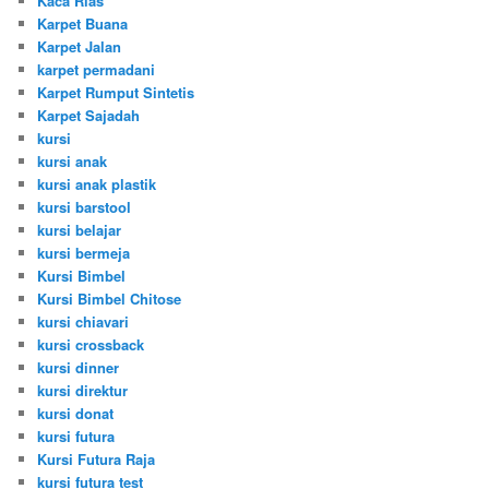
Kaca Rias
Karpet Buana
Karpet Jalan
karpet permadani
Karpet Rumput Sintetis
Karpet Sajadah
kursi
kursi anak
kursi anak plastik
kursi barstool
kursi belajar
kursi bermeja
Kursi Bimbel
Kursi Bimbel Chitose
kursi chiavari
kursi crossback
kursi dinner
kursi direktur
kursi donat
kursi futura
Kursi Futura Raja
kursi futura test