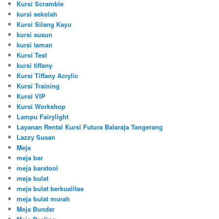
Kursi Scramble
kursi sekolah
Kursi Silang Kayu
kursi susun
kursi taman
Kursi Test
kursi tiffany
Kursi Tiffany Acrylic
Kursi Training
Kursi VIP
Kursi Workshop
Lampu Fairylight
Layanan Rental Kursi Futura Balaraja Tangerang
Lazzy Susan
Meja
meja bar
meja barstool
meja bulat
meja bulat berkualitas
meja bulat murah
Meja Bundar