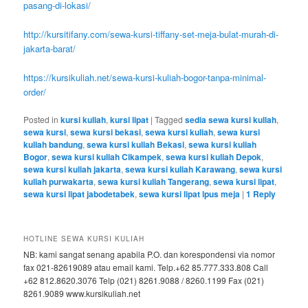
pasang-di-lokasi/
http://kursitifany.com/sewa-kursi-tiffany-set-meja-bulat-murah-di-
jakarta-barat/
https://kursikuliah.net/sewa-kursi-kuliah-bogor-tanpa-minimal-
order/
Posted in
kursi kuliah
,
kursi lipat
|
Tagged
sedia sewa kursi kuliah
,
sewa kursi
,
sewa kursi bekasi
,
sewa kursi kuliah
,
sewa kursi
kuliah bandung
,
sewa kursi kuliah Bekasi
,
sewa kursi kuliah
Bogor
,
sewa kursi kuliah Cikampek
,
sewa kursi kuliah Depok
,
sewa kursi kuliah jakarta
,
sewa kursi kuliah Karawang
,
sewa kursi
kuliah purwakarta
,
sewa kursi kuliah Tangerang
,
sewa kursi lipat
,
sewa kursi lipat jabodetabek
,
sewa kursi lipat lpus meja
|
1
Reply
HOTLINE SEWA KURSI KULIAH
NB: kami sangat senang apabila P.O. dan korespondensi via nomor
fax 021-82619089 atau email kami. Telp.+62 85.777.333.808 Call
+62 812.8620.3076 Telp (021) 8261.9088 / 8260.1199 Fax (021)
8261.9089 www.kursikuliah.net