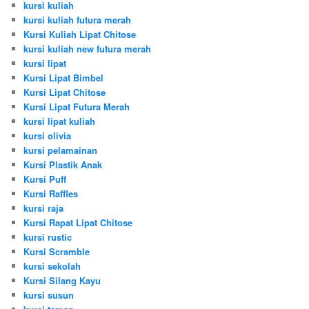
kursi kuliah
kursi kuliah futura merah
Kursi Kuliah Lipat Chitose
kursi kuliah new futura merah
kursi lipat
Kursi Lipat Bimbel
Kursi Lipat Chitose
Kursi Lipat Futura Merah
kursi lipat kuliah
kursi olivia
kursi pelamainan
Kursi Plastik Anak
Kursi Puff
Kursi Raffles
kursi raja
Kursi Rapat Lipat Chitose
kursi rustic
Kursi Scramble
kursi sekolah
Kursi Silang Kayu
kursi susun