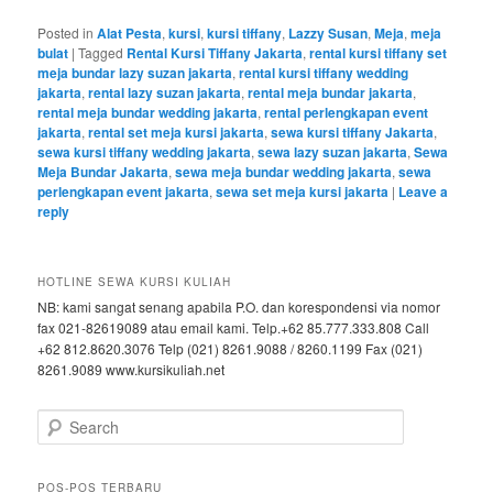
Posted in
Alat Pesta
,
kursi
,
kursi tiffany
,
Lazzy Susan
,
Meja
,
meja
bulat
|
Tagged
Rental Kursi Tiffany Jakarta
,
rental kursi tiffany set
meja bundar lazy suzan jakarta
,
rental kursi tiffany wedding
jakarta
,
rental lazy suzan jakarta
,
rental meja bundar jakarta
,
rental meja bundar wedding jakarta
,
rental perlengkapan event
jakarta
,
rental set meja kursi jakarta
,
sewa kursi tiffany Jakarta
,
sewa kursi tiffany wedding jakarta
,
sewa lazy suzan jakarta
,
Sewa
Meja Bundar Jakarta
,
sewa meja bundar wedding jakarta
,
sewa
perlengkapan event jakarta
,
sewa set meja kursi jakarta
|
Leave a
reply
HOTLINE SEWA KURSI KULIAH
NB: kami sangat senang apabila P.O. dan korespondensi via nomor
fax 021-82619089 atau email kami. Telp.+62 85.777.333.808 Call
+62 812.8620.3076 Telp (021) 8261.9088 / 8260.1199 Fax (021)
8261.9089 www.kursikuliah.net
Search
POS-POS TERBARU