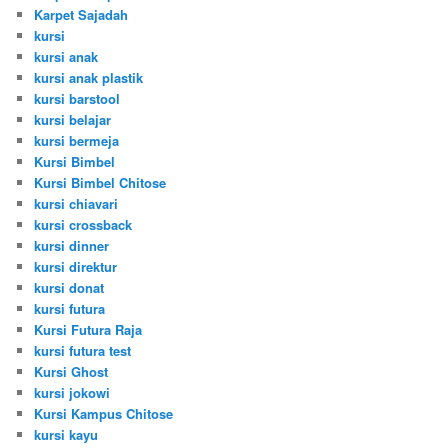
Karpet Sajadah
kursi
kursi anak
kursi anak plastik
kursi barstool
kursi belajar
kursi bermeja
Kursi Bimbel
Kursi Bimbel Chitose
kursi chiavari
kursi crossback
kursi dinner
kursi direktur
kursi donat
kursi futura
Kursi Futura Raja
kursi futura test
Kursi Ghost
kursi jokowi
Kursi Kampus Chitose
kursi kayu