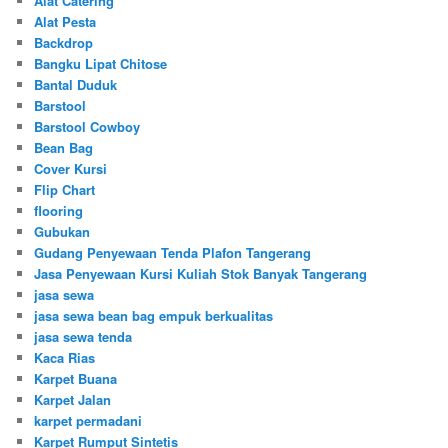
Alat Catering
Alat Pesta
Backdrop
Bangku Lipat Chitose
Bantal Duduk
Barstool
Barstool Cowboy
Bean Bag
Cover Kursi
Flip Chart
flooring
Gubukan
Gudang Penyewaan Tenda Plafon Tangerang
Jasa Penyewaan Kursi Kuliah Stok Banyak Tangerang
jasa sewa
jasa sewa bean bag empuk berkualitas
jasa sewa tenda
Kaca Rias
Karpet Buana
Karpet Jalan
karpet permadani
Karpet Rumput Sintetis