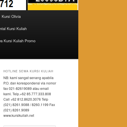
Kursi Olivia
tal Kursi Kuliah
a Kursi Kuliah Promo
HOTLINE SEWA KURSI KULIAH
NB: kami sangat senang apabila
P.O. dan korespondensi via nomor
fax 021-82619089 atau email
kami. Telp.+62 85.777.333.808
Call +62 812.8620.3076 Telp
(021) 8261.9088 / 8260.1199 Fax
(021) 8261.9089
www.kursikuliah.net