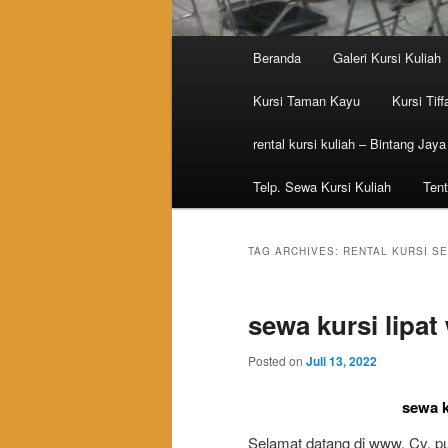
Main menu
Beranda
Galeri Kursi Kuliah
Skip to primary content
Skip to secondary content
Kursi Taman Kayu
Kursi Tiff
rental kursi kuliah – Bintang Jaya
Telp. Sewa Kursi Kuliah
Tent
TAG ARCHIVES:
RENTAL KURSI S
sewa kursi lipat
Posted on
Juli 13, 2022
sewa k
Selamat datang di www. Cv. pus