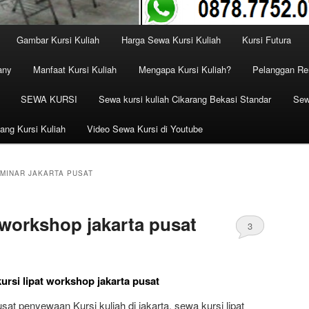
Gambar Kursi Kuliah
Harga Sewa Kursi Kuliah
Kursi Futura
any
Manfaat Kursi Kuliah
Mengapa Kursi Kuliah?
Pelanggan Ren
SEWA KURSI
Sewa kursi kuliah Cikarang Bekasi Standar
Sew
ang Kursi Kuliah
Video Sewa Kursi di Youtube
EMINAR JAKARTA PUSAT
 workshop jakarta pusat
3
ursi lipat workshop jakarta pusat
at penyewaan Kursi kuliah di jakarta, sewa kursi lipat