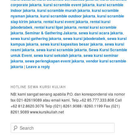
corporate jakarta
,
kursi scramble event jakarta
,
kursi scramble
indoor jakarta
,
kursi scramble murah jakarta
,
kursi scramble
nyaman jakarta
,
kursi scramble outdoor jakarta
,
kursi scramble
siap kirim jakarta
,
rental kursi event jakarta
,
rental kursi
jabodetabek
,
rental kursi lipat jakarta
,
rental kursi scramble
jakarta
,
Seminar & Gathering Jakarta
,
sewa kursi acara jakarta
,
sewa kursi gathering jakarta
,
sewa kursi jabodetabek
,
sewa kursi
kampus jakarta
,
sewa kursi kapasitas besar jakarta
,
sewa kursi
resmi jakarta
,
sewa kursi scramble jakarta
,
Sewa Kursi Scramble
untuk Event
,
sewa kursi sekolah jakarta
,
sewa kursi seminar
jakarta
,
sewa perlengkapan event jakarta
,
vendor kursi scramble
jakarta
|
Leave a reply
HOTLINE SEWA KURSI KULIAH
NB: kami sangat senang apabila P.O. dan korespondensi via nomor
fax 021-82619089 atau email kami. Telp.+62 85.777.333.808 Call
+62 812.8620.3076 Telp (021) 8261.9088 / 8260.1199 Fax (021)
8261.9089 www.kursikuliah.net
Search