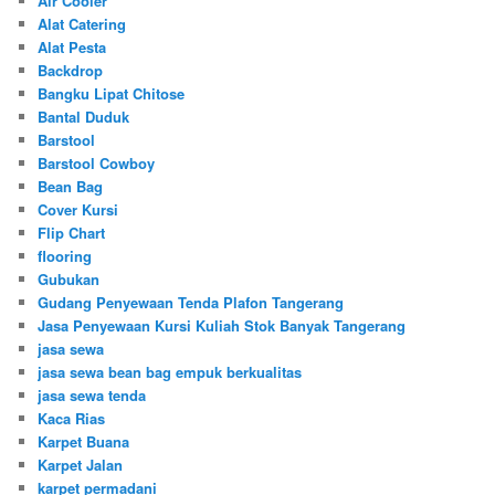
Air Cooler
Alat Catering
Alat Pesta
Backdrop
Bangku Lipat Chitose
Bantal Duduk
Barstool
Barstool Cowboy
Bean Bag
Cover Kursi
Flip Chart
flooring
Gubukan
Gudang Penyewaan Tenda Plafon Tangerang
Jasa Penyewaan Kursi Kuliah Stok Banyak Tangerang
jasa sewa
jasa sewa bean bag empuk berkualitas
jasa sewa tenda
Kaca Rias
Karpet Buana
Karpet Jalan
karpet permadani