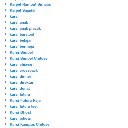
Karpet Rumput Sintetis
Karpet Sajadah
kursi
kursi anak
kursi anak plastik
kursi barstool
kursi belajar
kursi bermeja
Kursi Bimbel
Kursi Bimbel Chitose
kursi chiavari
kursi crossback
kursi dinner
kursi direktur
kursi donat
kursi futura
Kursi Futura Raja
kursi futura test
Kursi Ghost
kursi jokowi
Kursi Kampus Chitose