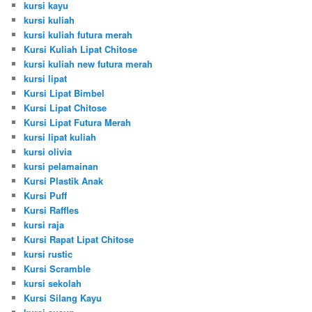
kursi kayu
kursi kuliah
kursi kuliah futura merah
Kursi Kuliah Lipat Chitose
kursi kuliah new futura merah
kursi lipat
Kursi Lipat Bimbel
Kursi Lipat Chitose
Kursi Lipat Futura Merah
kursi lipat kuliah
kursi olivia
kursi pelamainan
Kursi Plastik Anak
Kursi Puff
Kursi Raffles
kursi raja
Kursi Rapat Lipat Chitose
kursi rustic
Kursi Scramble
kursi sekolah
Kursi Silang Kayu