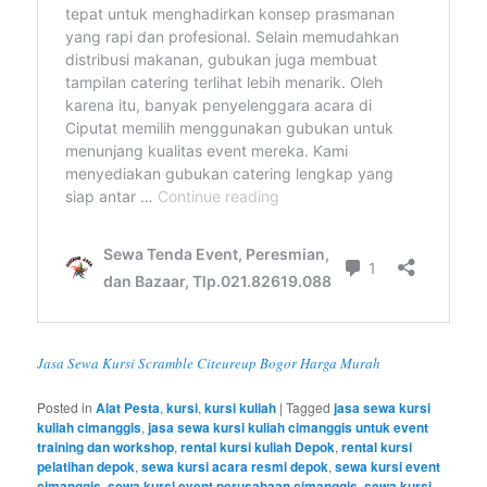
Jasa Sewa Kursi Scramble Citeureup Bogor Harga Murah
Posted in
Alat Pesta
,
kursi
,
kursi kuliah
|
Tagged
jasa sewa kursi
kuliah cimanggis
,
jasa sewa kursi kuliah cimanggis untuk event
training dan workshop
,
rental kursi kuliah Depok
,
rental kursi
pelatihan depok
,
sewa kursi acara resmi depok
,
sewa kursi event
cimanggis
,
sewa kursi event perusahaan cimanggis
,
sewa kursi