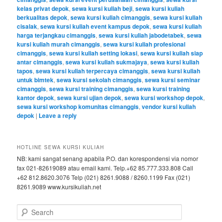
kelas privat depok
,
sewa kursi kuliah beji
,
sewa kursi kuliah
berkualitas depok
,
sewa kursi kuliah cimanggis
,
sewa kursi kuliah
cisalak
,
sewa kursi kuliah event kampus depok
,
sewa kursi kuliah
harga terjangkau cimanggis
,
sewa kursi kuliah jabodetabek
,
sewa
kursi kuliah murah cimanggis
,
sewa kursi kuliah profesional
cimanggis
,
sewa kursi kuliah setting lokasi
,
sewa kursi kuliah siap
antar cimanggis
,
sewa kursi kuliah sukmajaya
,
sewa kursi kuliah
tapos
,
sewa kursi kuliah terpercaya cimanggis
,
sewa kursi kuliah
untuk bimtek
,
sewa kursi sekolah cimanggis
,
sewa kursi seminar
cimanggis
,
sewa kursi training cimanggis
,
sewa kursi training
kantor depok
,
sewa kursi ujian depok
,
sewa kursi workshop depok
,
sewa kursi workshop komunitas cimanggis
,
vendor kursi kuliah
depok
|
Leave a reply
HOTLINE SEWA KURSI KULIAH
NB: kami sangat senang apabila P.O. dan korespondensi via nomor
fax 021-82619089 atau email kami. Telp.+62 85.777.333.808 Call
+62 812.8620.3076 Telp (021) 8261.9088 / 8260.1199 Fax (021)
8261.9089 www.kursikuliah.net
Search