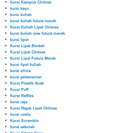
Kursi Kampus Chitose
kursi kayu
kursi kuliah
kursi kuliah futura merah
Kursi Kuliah Lipat Chitose
kursi kuliah new futura merah
kursi lipat
Kursi Lipat Bimbel
Kursi Lipat Chitose
Kursi Lipat Futura Merah
kursi lipat kuliah
kursi olivia
kursi pelamainan
Kursi Plastik Anak
Kursi Puff
Kursi Raffles
kursi raja
Kursi Rapat Lipat Chitose
kursi rustic
Kursi Scramble
kursi sekolah
Kursi Silang Kayu