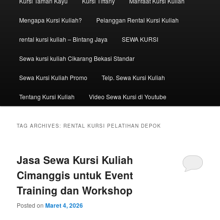
Kursi Taman Kayu
Kursi Tiffany
Manfaat Kursi Kuliah
Mengapa Kursi Kuliah?
Pelanggan Rental Kursi Kuliah
rental kursi kuliah – Bintang Jaya
SEWA KURSI
Sewa kursi kuliah Cikarang Bekasi Standar
Sewa Kursi Kuliah Promo
Telp. Sewa Kursi Kuliah
Tentang Kursi Kuliah
Video Sewa Kursi di Youtube
TAG ARCHIVES:
RENTAL KURSI PELATIHAN DEPOK
Jasa Sewa Kursi Kuliah
Cimanggis untuk Event
Training dan Workshop
Posted on
Maret 4, 2026