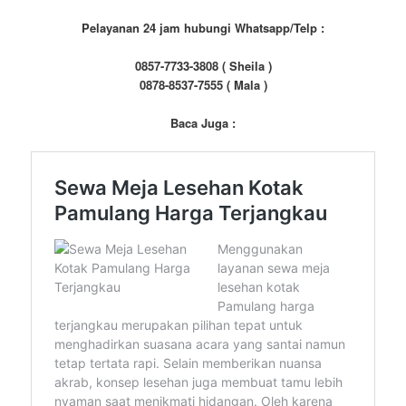
Pelayanan 24 jam hubungi Whatsapp/Telp :
0857-7733-3808 ( Sheila )
0878-8537-7555 ( Mala )
Baca Juga :