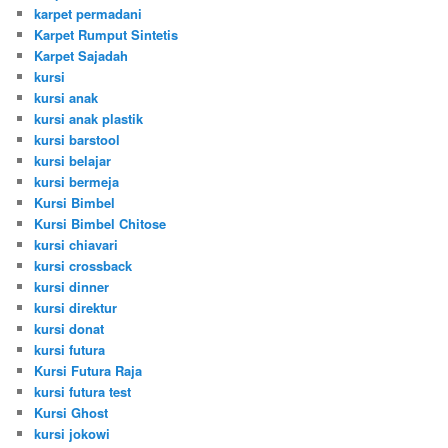
karpet permadani
Karpet Rumput Sintetis
Karpet Sajadah
kursi
kursi anak
kursi anak plastik
kursi barstool
kursi belajar
kursi bermeja
Kursi Bimbel
Kursi Bimbel Chitose
kursi chiavari
kursi crossback
kursi dinner
kursi direktur
kursi donat
kursi futura
Kursi Futura Raja
kursi futura test
Kursi Ghost
kursi jokowi