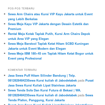
POS-POS TERBARU
Sewa Arm Chairs atau Kursi VIP Kayu Jakarta untuk Event
yang Lebih Berkelas
Sewa Meja Kayu VIP Jakarta dengan Desain Estetik dan
Premium
Rental Meja Kotak Taplak Putih, Kursi Arm Chairs Depok
untuk Area VIP yang Elegan
Sewa Meja Barstool Taplak Ketat Hitam SCBD Kuningan
Jakarta untuk Event Modern dan Elegan
Sewa Meja IBM 180×45 cm Taplak Hitam Ketat Bogor untuk
Event yang Profesional
KOMENTAR TERBARU
Jasa Sewa Puff Hitam Silinder Bandung | Telp.
081282848423Sewa Kursi kuliah di Jabodetabek
pada
Pusat
Jasa Sewa Kursi Kuliah Lipat Stainless Jakarta
Sewa Tenda Sofa Dan Kursi Futura di Bekasi | WA.
081282848423Sewa Kursi kuliah di Jabodetabek
pada
Sewa
Tenda Plafon, Panggung, Kursi Jakarta
Pusat Jasa Sewa Kursi Kuliah Lipat Stainless JakartaSewa