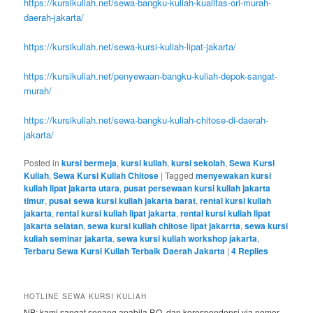
https://kursikuliah.net/sewa-bangku-kuliah-kualitas-ori-murah-
daerah-jakarta/
https://kursikuliah.net/sewa-kursi-kuliah-lipat-jakarta/
https://kursikuliah.net/penyewaan-bangku-kuliah-depok-sangat-
murah/
https://kursikuliah.net/sewa-bangku-kuliah-chitose-di-daerah-
jakarta/
Posted in
kursi bermeja
,
kursi kuliah
,
kursi sekolah
,
Sewa Kursi
Kuliah
,
Sewa Kursi Kuliah Chitose
|
Tagged
menyewakan kursi
kuliah lipat jakarta utara
,
pusat persewaan kursi kuliah jakarta
timur
,
pusat sewa kursi kuliah jakarta barat
,
rental kursi kuliah
jakarta
,
rental kursi kuliah lipat jakarta
,
rental kursi kuliah lipat
jakarta selatan
,
sewa kursi kuliah chitose lipat jakarrta
,
sewa kursi
kuliah seminar jakarta
,
sewa kursi kuliah workshop jakarta
,
Terbaru Sewa Kursi Kuliah Terbaik Daerah Jakarta
|
4
Replies
HOTLINE SEWA KURSI KULIAH
NB: kami sangat senang apabila P.O. dan korespondensi via nomor