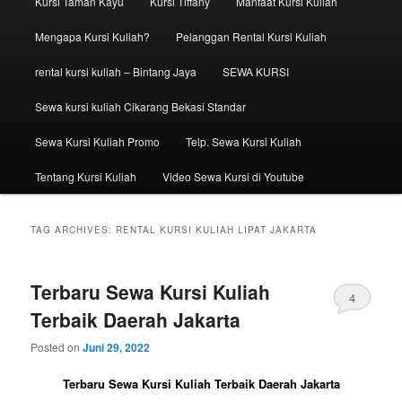
Kursi Taman Kayu
Kursi Tiffany
Manfaat Kursi Kuliah
Mengapa Kursi Kuliah?
Pelanggan Rental Kursi Kuliah
rental kursi kuliah – Bintang Jaya
SEWA KURSI
Sewa kursi kuliah Cikarang Bekasi Standar
Sewa Kursi Kuliah Promo
Telp. Sewa Kursi Kuliah
Tentang Kursi Kuliah
Video Sewa Kursi di Youtube
TAG ARCHIVES:
RENTAL KURSI KULIAH LIPAT JAKARTA
Terbaru Sewa Kursi Kuliah
4
Terbaik Daerah Jakarta
Posted on
Juni 29, 2022
Terbaru Sewa Kursi Kuliah Terbaik Daerah Jakarta