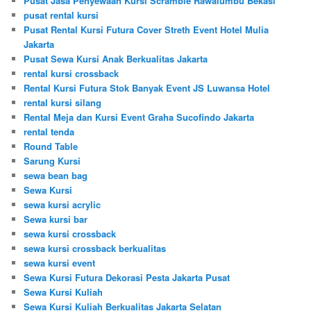
Pusat Jasa Penyewaan Kursi Scramble Rawalumbu Bekasi
pusat rental kursi
Pusat Rental Kursi Futura Cover Streth Event Hotel Mulia
Jakarta
Pusat Sewa Kursi Anak Berkualitas Jakarta
rental kursi crossback
Rental Kursi Futura Stok Banyak Event JS Luwansa Hotel
rental kursi silang
Rental Meja dan Kursi Event Graha Sucofindo Jakarta
rental tenda
Round Table
Sarung Kursi
sewa bean bag
Sewa Kursi
sewa kursi acrylic
Sewa kursi bar
sewa kursi crossback
sewa kursi crossback berkualitas
sewa kursi event
Sewa Kursi Futura Dekorasi Pesta Jakarta Pusat
Sewa Kursi Kuliah
Sewa Kursi Kuliah Berkualitas Jakarta Selatan