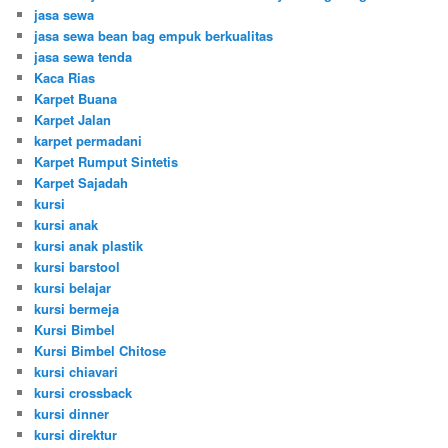
jasa sewa
jasa sewa bean bag empuk berkualitas
jasa sewa tenda
Kaca Rias
Karpet Buana
Karpet Jalan
karpet permadani
Karpet Rumput Sintetis
Karpet Sajadah
kursi
kursi anak
kursi anak plastik
kursi barstool
kursi belajar
kursi bermeja
Kursi Bimbel
Kursi Bimbel Chitose
kursi chiavari
kursi crossback
kursi dinner
kursi direktur