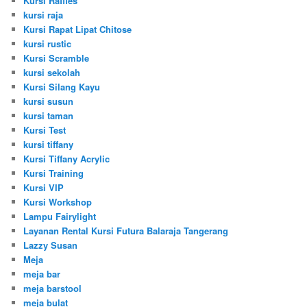
Kursi Raffles
kursi raja
Kursi Rapat Lipat Chitose
kursi rustic
Kursi Scramble
kursi sekolah
Kursi Silang Kayu
kursi susun
kursi taman
Kursi Test
kursi tiffany
Kursi Tiffany Acrylic
Kursi Training
Kursi VIP
Kursi Workshop
Lampu Fairylight
Layanan Rental Kursi Futura Balaraja Tangerang
Lazzy Susan
Meja
meja bar
meja barstool
meja bulat