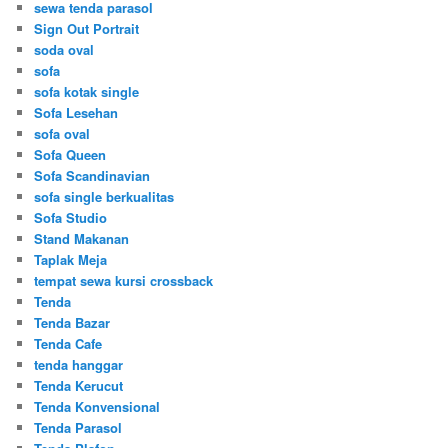
sewa tenda parasol
Sign Out Portrait
soda oval
sofa
sofa kotak single
Sofa Lesehan
sofa oval
Sofa Queen
Sofa Scandinavian
sofa single berkualitas
Sofa Studio
Stand Makanan
Taplak Meja
tempat sewa kursi crossback
Tenda
Tenda Bazar
Tenda Cafe
tenda hanggar
Tenda Kerucut
Tenda Konvensional
Tenda Parasol