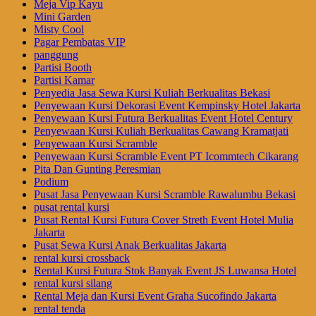
Meja Vip Kayu
Mini Garden
Misty Cool
Pagar Pembatas VIP
panggung
Partisi Booth
Partisi Kamar
Penyedia Jasa Sewa Kursi Kuliah Berkualitas Bekasi
Penyewaan Kursi Dekorasi Event Kempinsky Hotel Jakarta
Penyewaan Kursi Futura Berkualitas Event Hotel Century
Penyewaan Kursi Kuliah Berkualitas Cawang Kramatjati
Penyewaan Kursi Scramble
Penyewaan Kursi Scramble Event PT Icommtech Cikarang
Pita Dan Gunting Peresmian
Podium
Pusat Jasa Penyewaan Kursi Scramble Rawalumbu Bekasi
pusat rental kursi
Pusat Rental Kursi Futura Cover Streth Event Hotel Mulia
Jakarta
Pusat Sewa Kursi Anak Berkualitas Jakarta
rental kursi crossback
Rental Kursi Futura Stok Banyak Event JS Luwansa Hotel
rental kursi silang
Rental Meja dan Kursi Event Graha Sucofindo Jakarta
rental tenda