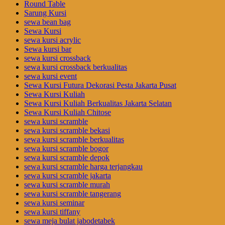
Round Table
Sarung Kursi
sewa bean bag
Sewa Kursi
sewa kursi acrylic
Sewa kursi bar
sewa kursi crossback
sewa kursi crossback berkualitas
sewa kursi event
Sewa Kursi Futura Dekorasi Pesta Jakarta Pusat
Sewa Kursi Kuliah
Sewa Kursi Kuliah Berkualitas Jakarta Selatan
Sewa Kursi Kuliah Chitose
sewa kursi scramble
sewa kursi scramble bekasi
sewa kursi scramble berkualitas
sewa kursi scramble bogor
sewa kursi scramble depok
sewa kursi scramble harga terjangkau
sewa kursi scramble jakarta
sewa kursi scramble murah
sewa kursi scramble tangerang
sewa kursi seminar
sewa kursi tiffany
sewa meja bulat jabodetabek