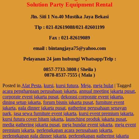
Solution Party Equipment Rental
Jln. Siti 1 No.40 Mustika Jaya Bekasi
Tlp : 021-82619088/021-82601199
Fax : 021-82619089
email : bintangjaya75@yahoo.com
Pelayanan 24 jam hubungi Whatsapp/Telp :
0857-7733-3808 ( Sheila )
0878-8537-7555 ( Mala )
Posted in
Alat Pesta
,
kursi
,
kursi futura
,
Meja
,
meja bulat
|
Tagged
acara penghargaan perusahaan jakarta
,
annual meeting jakarta pusat
,
corporate event jakarta pusat
,
dekorasi corporate event jakarta
,
dining setup jakarta
,
forum bisnis jakarta pusat
,
furniture event
jakarta
,
gala dinner jakarta pusat
,
gathering perusahaan senayan
park
,
jasa sewa furniture event jakarta
,
kursi event premium jakarta
,
kursi futura cover hitam jakarta
,
launching produk jakarta pusat
,
media gathering jakarta pusat
,
meja bundar event jakarta
,
meja event
premium jakarta
,
perlengkapan acara perusahaan jakarta
,
perlengkapan gala dinner jakarta
,
perlengkapan gathering jakarta