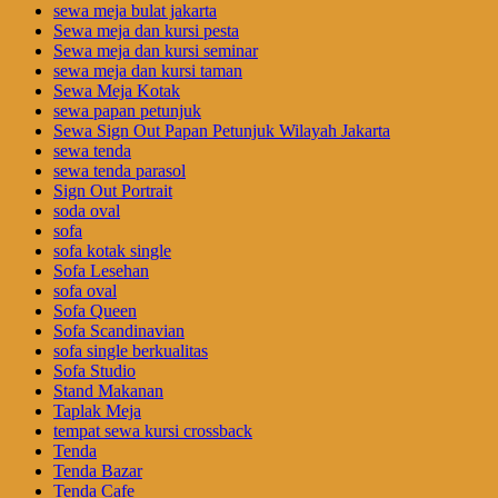
sewa meja bulat jakarta
Sewa meja dan kursi pesta
Sewa meja dan kursi seminar
sewa meja dan kursi taman
Sewa Meja Kotak
sewa papan petunjuk
Sewa Sign Out Papan Petunjuk Wilayah Jakarta
sewa tenda
sewa tenda parasol
Sign Out Portrait
soda oval
sofa
sofa kotak single
Sofa Lesehan
sofa oval
Sofa Queen
Sofa Scandinavian
sofa single berkualitas
Sofa Studio
Stand Makanan
Taplak Meja
tempat sewa kursi crossback
Tenda
Tenda Bazar
Tenda Cafe