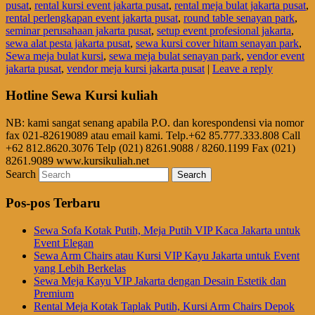
pusat
,
rental kursi event jakarta pusat
,
rental meja bulat jakarta pusat
,
rental perlengkapan event jakarta pusat
,
round table senayan park
,
seminar perusahaan jakarta pusat
,
setup event profesional jakarta
,
sewa alat pesta jakarta pusat
,
sewa kursi cover hitam senayan park
,
Sewa meja bulat kursi
,
sewa meja bulat senayan park
,
vendor event
jakarta pusat
,
vendor meja kursi jakarta pusat
|
Leave a reply
Hotline Sewa Kursi kuliah
NB: kami sangat senang apabila P.O. dan korespondensi via nomor
fax 021-82619089 atau email kami. Telp.+62 85.777.333.808 Call
+62 812.8620.3076 Telp (021) 8261.9088 / 8260.1199 Fax (021)
8261.9089 www.kursikuliah.net
Search
Pos-pos Terbaru
Sewa Sofa Kotak Putih, Meja Putih VIP Kaca Jakarta untuk
Event Elegan
Sewa Arm Chairs atau Kursi VIP Kayu Jakarta untuk Event
yang Lebih Berkelas
Sewa Meja Kayu VIP Jakarta dengan Desain Estetik dan
Premium
Rental Meja Kotak Taplak Putih, Kursi Arm Chairs Depok