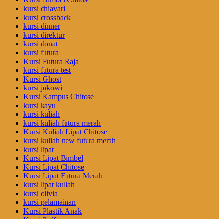
kursi chiavari
kursi crossback
kursi dinner
kursi direktur
kursi donat
kursi futura
Kursi Futura Raja
kursi futura test
Kursi Ghost
kursi jokowi
Kursi Kampus Chitose
kursi kayu
kursi kuliah
kursi kuliah futura merah
Kursi Kuliah Lipat Chitose
kursi kuliah new futura merah
kursi lipat
Kursi Lipat Bimbel
Kursi Lipat Chitose
Kursi Lipat Futura Merah
kursi lipat kuliah
kursi olivia
kursi pelamainan
Kursi Plastik Anak