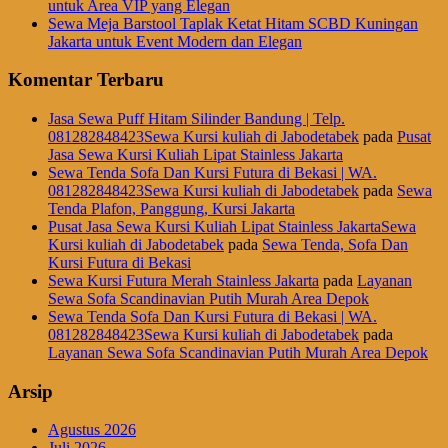
untuk Area VIP yang Elegan
Sewa Meja Barstool Taplak Ketat Hitam SCBD Kuningan
Jakarta untuk Event Modern dan Elegan
Komentar Terbaru
Jasa Sewa Puff Hitam Silinder Bandung | Telp.
081282848423Sewa Kursi kuliah di Jabodetabek
pada
Pusat
Jasa Sewa Kursi Kuliah Lipat Stainless Jakarta
Sewa Tenda Sofa Dan Kursi Futura di Bekasi | WA.
081282848423Sewa Kursi kuliah di Jabodetabek
pada
Sewa
Tenda Plafon, Panggung, Kursi Jakarta
Pusat Jasa Sewa Kursi Kuliah Lipat Stainless JakartaSewa
Kursi kuliah di Jabodetabek
pada
Sewa Tenda, Sofa Dan
Kursi Futura di Bekasi
Sewa Kursi Futura Merah Stainless Jakarta
pada
Layanan
Sewa Sofa Scandinavian Putih Murah Area Depok
Sewa Tenda Sofa Dan Kursi Futura di Bekasi | WA.
081282848423Sewa Kursi kuliah di Jabodetabek
pada
Layanan Sewa Sofa Scandinavian Putih Murah Area Depok
Arsip
Agustus 2026
Juli 2026