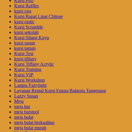
Kursi Puff
Kursi Raffles
kursi raja
Kursi Rapat Lipat Chitose
kursi rustic
Kursi Scramble
kursi sekolah
Kursi Silang Kayu
kursi susun
kursi taman
Kursi Test
kursi tiffany
Kursi Tiffany Acrylic
Kursi Training
Kursi VIP
Kursi Workshop
Lampu Fairylight
Layanan Rental Kursi Futura Balaraja Tangerang
Lazzy Susan
Meja
meja bar
meja barstool
meja bulat
meja bulat berkualitas
meja bulat murah