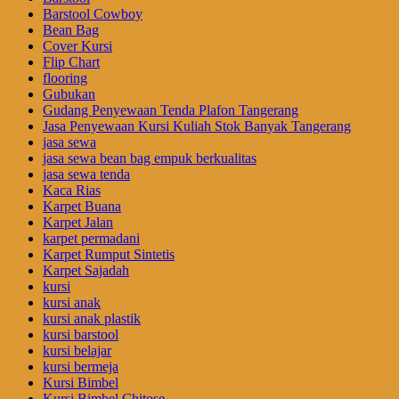
Barstool Cowboy
Bean Bag
Cover Kursi
Flip Chart
flooring
Gubukan
Gudang Penyewaan Tenda Plafon Tangerang
Jasa Penyewaan Kursi Kuliah Stok Banyak Tangerang
jasa sewa
jasa sewa bean bag empuk berkualitas
jasa sewa tenda
Kaca Rias
Karpet Buana
Karpet Jalan
karpet permadani
Karpet Rumput Sintetis
Karpet Sajadah
kursi
kursi anak
kursi anak plastik
kursi barstool
kursi belajar
kursi bermeja
Kursi Bimbel
Kursi Bimbel Chitose