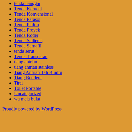
tenda hanggar
Tenda Kerucut
Tenda Konvensional
Tenda Parasol
Tenda Plafon
Tenda Proyek
Tenda Roder
Tenda Sailtents
Tenda Sarnafil
tenda serut
Tenda Transparan
tiang antrian
tiang antrian stainless
Tiang Antrian Tali Bludru
Tiang Bendera
Tirai
Toilet Portable
Uncategorized
wa meja bulat
Proudly powered by WordPress