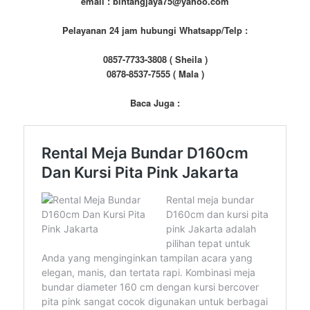
email : bintangjaya75@yahoo.com
Pelayanan 24 jam hubungi Whatsapp/Telp :
0857-7733-3808 ( Sheila )
0878-8537-7555 ( Mala )
Baca Juga :