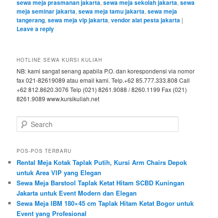
sewa meja prasmanan jakarta
,
sewa meja sekolah jakarta
,
sewa
meja seminar jakarta
,
sewa meja tamu jakarta
,
sewa meja
tangerang
,
sewa meja vip jakarta
,
vendor alat pesta jakarta
|
Leave a reply
HOTLINE SEWA KURSI KULIAH
NB: kami sangat senang apabila P.O. dan korespondensi via nomor
fax 021-82619089 atau email kami. Telp.+62 85.777.333.808 Call
+62 812.8620.3076 Telp (021) 8261.9088 / 8260.1199 Fax (021)
8261.9089 www.kursikuliah.net
Search
POS-POS TERBARU
Rental Meja Kotak Taplak Putih, Kursi Arm Chairs Depok
untuk Area VIP yang Elegan
Sewa Meja Barstool Taplak Ketat Hitam SCBD Kuningan
Jakarta untuk Event Modern dan Elegan
Sewa Meja IBM 180×45 cm Taplak Hitam Ketat Bogor untuk
Event yang Profesional