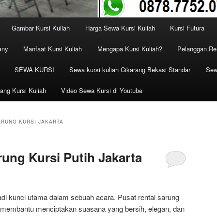
Gambar Kursi Kuliah
Harga Sewa Kursi Kuliah
Kursi Futura
any
Manfaat Kursi Kuliah
Mengapa Kursi Kuliah?
Pelanggan Ren
SEWA KURSI
Sewa kursi kuliah Cikarang Bekasi Standar
Sew
ang Kursi Kuliah
Video Sewa Kursi di Youtube
ARUNG KURSI JAKARTA
rung Kursi Putih Jakarta
adi kunci utama dalam sebuah acara. Pusat rental sarung
uk membantu menciptakan suasana yang bersih, elegan, dan