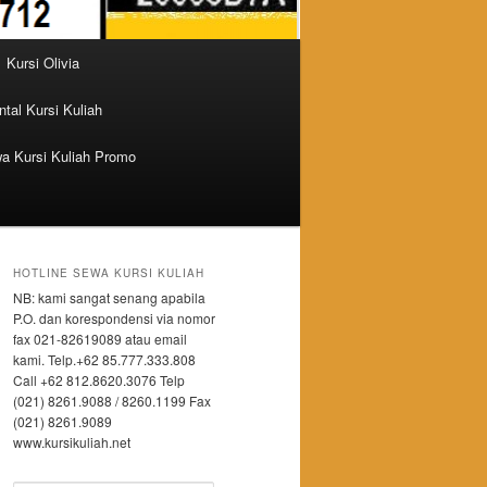
Kursi Olivia
tal Kursi Kuliah
a Kursi Kuliah Promo
HOTLINE SEWA KURSI KULIAH
NB: kami sangat senang apabila
P.O. dan korespondensi via nomor
fax 021-82619089 atau email
kami. Telp.+62 85.777.333.808
Call +62 812.8620.3076 Telp
(021) 8261.9088 / 8260.1199 Fax
(021) 8261.9089
www.kursikuliah.net