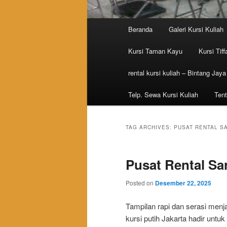
Main menu
Beranda
Galeri Kursi Kuliah
Skip to primary content
Skip to secondary content
Kursi Taman Kayu
Kursi Tiff
rental kursi kuliah – Bintang Jaya
Telp. Sewa Kursi Kuliah
Tent
TAG ARCHIVES:
PUSAT RENTAL S
Pusat Rental Sa
Posted on
Desember 22, 2025
Tampilan rapi dan serasi menj
kursi putih Jakarta hadir unt