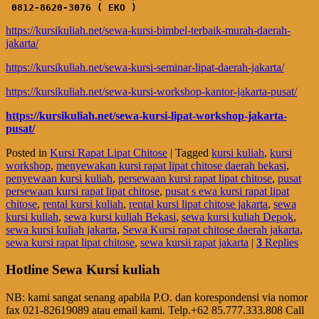
0812-8620-3076 ( EKO )
https://kursikuliah.net/sewa-kursi-bimbel-terbaik-murah-daerah-
jakarta/
https://kursikuliah.net/sewa-kursi-seminar-lipat-daerah-jakarta/
https://kursikuliah.net/sewa-kursi-workshop-kantor-jakarta-pusat/
https://kursikuliah.net/sewa-kursi-lipat-workshop-jakarta-
pusat/
Posted in
Kursi Rapat Lipat Chitose
|
Tagged
kursi kuliah
,
kursi
workshop
,
menyewakan kursi rapat lipat chitose daerah bekasi
,
penyewaan kursi kuliah
,
persewaan kursi rapat lipat chitose
,
pusat
persewaan kursi rapat lipat chitose
,
pusat s ewa kursi rapat lipat
chitose
,
rental kursi kuliah
,
rental kursi lipat chitose jakarta
,
sewa
kursi kuliah
,
sewa kursi kuliah Bekasi
,
sewa kursi kuliah Depok
,
sewa kursi kuliah jakarta
,
Sewa Kursi rapat chitose daerah jakarta
,
sewa kursi rapat lipat chitose
,
sewa kursii rapat jakarta
|
3
Replies
Hotline Sewa Kursi kuliah
NB: kami sangat senang apabila P.O. dan korespondensi via nomor
fax 021-82619089 atau email kami. Telp.+62 85.777.333.808 Call