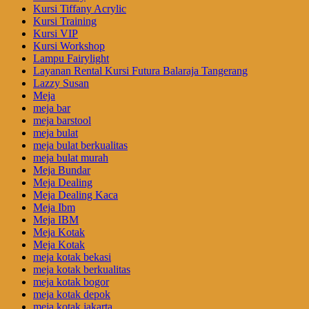
Kursi Tiffany Acrylic
Kursi Training
Kursi VIP
Kursi Workshop
Lampu Fairylight
Layanan Rental Kursi Futura Balaraja Tangerang
Lazzy Susan
Meja
meja bar
meja barstool
meja bulat
meja bulat berkualitas
meja bulat murah
Meja Bundar
Meja Dealing
Meja Dealing Kaca
Meja Ibm
Meja IBM
Meja Kotak
Meja Kotak
meja kotak bekasi
meja kotak berkualitas
meja kotak bogor
meja kotak depok
meja kotak jakarta