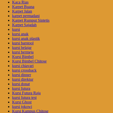
Kaca Rias
Karpet Buana
Karpet Jalan
karpet permadani
Karpet Rumput Sintetis
Karpet Sajadah
kursi
kursi anak
kursi anak plastik
kursi barstool
kursi belajar
kursi bermeja
Kursi Bimbel
Kursi Bimbel Chitose
kursi chiavari
kursi crossback
kursi dinner
kursi direktur
kursi donat
kursi futura
Kursi Futura Raja
kursi futura test
Kursi Ghost
kursi jokowi
Kursi Kampus Chitose