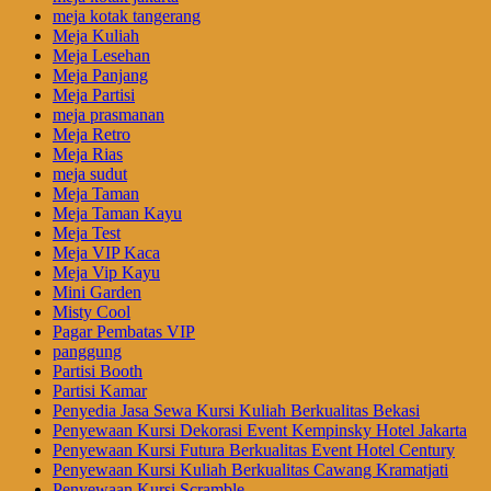
meja kotak tangerang
Meja Kuliah
Meja Lesehan
Meja Panjang
Meja Partisi
meja prasmanan
Meja Retro
Meja Rias
meja sudut
Meja Taman
Meja Taman Kayu
Meja Test
Meja VIP Kaca
Meja Vip Kayu
Mini Garden
Misty Cool
Pagar Pembatas VIP
panggung
Partisi Booth
Partisi Kamar
Penyedia Jasa Sewa Kursi Kuliah Berkualitas Bekasi
Penyewaan Kursi Dekorasi Event Kempinsky Hotel Jakarta
Penyewaan Kursi Futura Berkualitas Event Hotel Century
Penyewaan Kursi Kuliah Berkualitas Cawang Kramatjati
Penyewaan Kursi Scramble