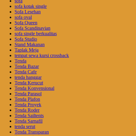
sofa
sofa kotak single
Sofa Lesehan
sofa oval
Sofa Queen
Sofa Scandinavian
sofa single berkualitas
Sofa Studio
Stand Makanan
Taplak Meja
tempat sewa kursi crossback
Tenda
Tenda Bazar
Tenda Cafe
tenda hanggar
Tenda Kerucut
Tenda Konvensional
Tenda Parasol
Tenda Plafon
Tenda Proyek
Tenda Roder
Tenda Sailtents
Tenda Sarnafil
tenda serut
Tenda Transparan