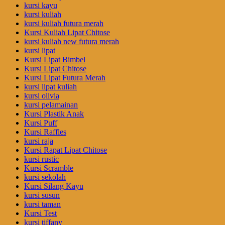
kursi kayu
kursi kuliah
kursi kuliah futura merah
Kursi Kuliah Lipat Chitose
kursi kuliah new futura merah
kursi lipat
Kursi Lipat Bimbel
Kursi Lipat Chitose
Kursi Lipat Futura Merah
kursi lipat kuliah
kursi olivia
kursi pelamainan
Kursi Plastik Anak
Kursi Puff
Kursi Raffles
kursi raja
Kursi Rapat Lipat Chitose
kursi rustic
Kursi Scramble
kursi sekolah
Kursi Silang Kayu
kursi susun
kursi taman
Kursi Test
kursi tiffany