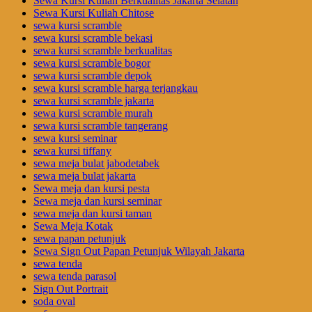
Sewa Kursi Kuliah Berkualitas Jakarta Selatan
Sewa Kursi Kuliah Chitose
sewa kursi scramble
sewa kursi scramble bekasi
sewa kursi scramble berkualitas
sewa kursi scramble bogor
sewa kursi scramble depok
sewa kursi scramble harga terjangkau
sewa kursi scramble jakarta
sewa kursi scramble murah
sewa kursi scramble tangerang
sewa kursi seminar
sewa kursi tiffany
sewa meja bulat jabodetabek
sewa meja bulat jakarta
Sewa meja dan kursi pesta
Sewa meja dan kursi seminar
sewa meja dan kursi taman
Sewa Meja Kotak
sewa papan petunjuk
Sewa Sign Out Papan Petunjuk Wilayah Jakarta
sewa tenda
sewa tenda parasol
Sign Out Portrait
soda oval