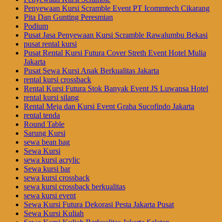
Penyewaan Kursi Scramble Event PT Icommtech Cikarang
Pita Dan Gunting Peresmian
Podium
Pusat Jasa Penyewaan Kursi Scramble Rawalumbu Bekasi
pusat rental kursi
Pusat Rental Kursi Futura Cover Streth Event Hotel Mulia
Jakarta
Pusat Sewa Kursi Anak Berkualitas Jakarta
rental kursi crossback
Rental Kursi Futura Stok Banyak Event JS Luwansa Hotel
rental kursi silang
Rental Meja dan Kursi Event Graha Sucofindo Jakarta
rental tenda
Round Table
Sarung Kursi
sewa bean bag
Sewa Kursi
sewa kursi acrylic
Sewa kursi bar
sewa kursi crossback
sewa kursi crossback berkualitas
sewa kursi event
Sewa Kursi Futura Dekorasi Pesta Jakarta Pusat
Sewa Kursi Kuliah