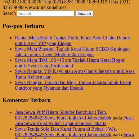
+62 812.8620.3076 Telp (021) 8261.9088 / 8260.1199 Fax (021)
8261.9089 www.kursikuliah.net
Search
Pos-pos Terbaru
Rental Meja Kotak Taplak Putih, Kursi Arm Chairs Depok
untuk Area VIP yang Elegan
Sewa Meja Barstool Taplak Ketat Hitam SCBD Kuningan
Jakarta untuk Event Modern dan Elegan
Sewa Meja IBM 180×45 cm Taplak Hitam Ketat Bogor
untuk Event yang Profesional
Sewa Bangku VIP Kayu atau Arm Chairs Jakarta untuk Area
Tamu Kehormatan
Sewa Bangku Taman dan Meja Taman Jakarta untuk Event
Outdoor yang Nyaman dan Estetik
Komentar Terbaru
Jasa Sewa Puff Hitam Silinder Bandung | Telp.
081282848423Sewa Kursi kuliah di Jabodetabek
pada
Pusat
Jasa Sewa Kursi Kuliah Lipat Stainless Jakarta
Sewa Tenda Sofa Dan Kursi Futura di Bekasi | WA.
081282848423Sewa Kursi kuliah di Jabodetabek
pada
Sewa