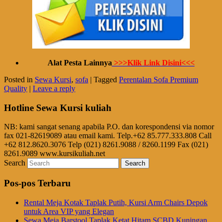
Alat Pesta Lainnya
>>>Klik Link Disini<<<
Posted in
Sewa Kursi
,
sofa
|
Tagged
Perentalan Sofa Premium
Quality
|
Leave a reply
Hotline Sewa Kursi kuliah
NB: kami sangat senang apabila P.O. dan korespondensi via nomor
fax 021-82619089 atau email kami. Telp.+62 85.777.333.808 Call
+62 812.8620.3076 Telp (021) 8261.9088 / 8260.1199 Fax (021)
8261.9089 www.kursikuliah.net
Search
Pos-pos Terbaru
Rental Meja Kotak Taplak Putih, Kursi Arm Chairs Depok
untuk Area VIP yang Elegan
Sewa Meja Barstool Taplak Ketat Hitam SCBD Kuningan