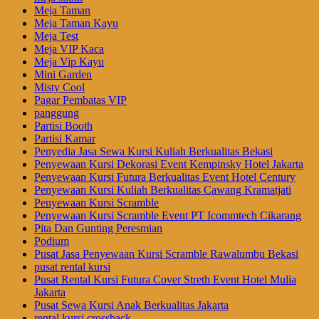
Meja Taman
Meja Taman Kayu
Meja Test
Meja VIP Kaca
Meja Vip Kayu
Mini Garden
Misty Cool
Pagar Pembatas VIP
panggung
Partisi Booth
Partisi Kamar
Penyedia Jasa Sewa Kursi Kuliah Berkualitas Bekasi
Penyewaan Kursi Dekorasi Event Kempinsky Hotel Jakarta
Penyewaan Kursi Futura Berkualitas Event Hotel Century
Penyewaan Kursi Kuliah Berkualitas Cawang Kramatjati
Penyewaan Kursi Scramble
Penyewaan Kursi Scramble Event PT Icommtech Cikarang
Pita Dan Gunting Peresmian
Podium
Pusat Jasa Penyewaan Kursi Scramble Rawalumbu Bekasi
pusat rental kursi
Pusat Rental Kursi Futura Cover Streth Event Hotel Mulia
Jakarta
Pusat Sewa Kursi Anak Berkualitas Jakarta
rental kursi crossback