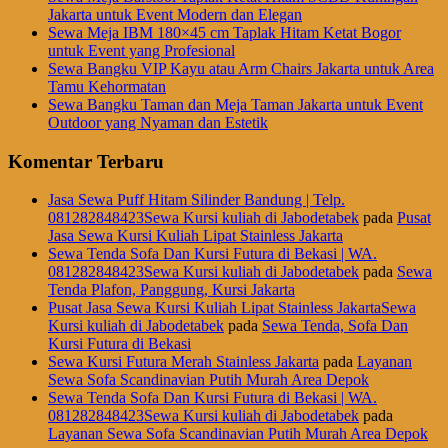
Jakarta untuk Event Modern dan Elegan
Sewa Meja IBM 180×45 cm Taplak Hitam Ketat Bogor
untuk Event yang Profesional
Sewa Bangku VIP Kayu atau Arm Chairs Jakarta untuk Area
Tamu Kehormatan
Sewa Bangku Taman dan Meja Taman Jakarta untuk Event
Outdoor yang Nyaman dan Estetik
Komentar Terbaru
Jasa Sewa Puff Hitam Silinder Bandung | Telp.
081282848423Sewa Kursi kuliah di Jabodetabek
pada
Pusat
Jasa Sewa Kursi Kuliah Lipat Stainless Jakarta
Sewa Tenda Sofa Dan Kursi Futura di Bekasi | WA.
081282848423Sewa Kursi kuliah di Jabodetabek
pada
Sewa
Tenda Plafon, Panggung, Kursi Jakarta
Pusat Jasa Sewa Kursi Kuliah Lipat Stainless JakartaSewa
Kursi kuliah di Jabodetabek
pada
Sewa Tenda, Sofa Dan
Kursi Futura di Bekasi
Sewa Kursi Futura Merah Stainless Jakarta
pada
Layanan
Sewa Sofa Scandinavian Putih Murah Area Depok
Sewa Tenda Sofa Dan Kursi Futura di Bekasi | WA.
081282848423Sewa Kursi kuliah di Jabodetabek
pada
Layanan Sewa Sofa Scandinavian Putih Murah Area Depok