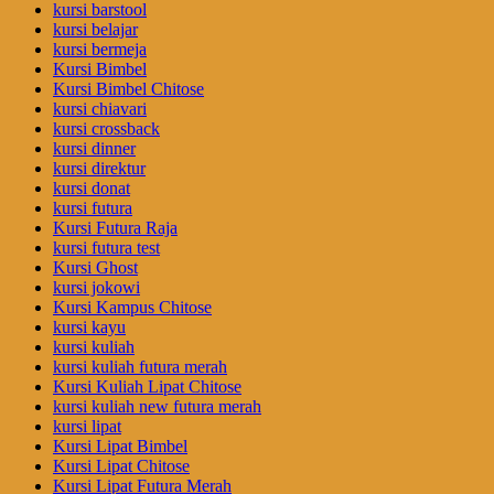
kursi barstool
kursi belajar
kursi bermeja
Kursi Bimbel
Kursi Bimbel Chitose
kursi chiavari
kursi crossback
kursi dinner
kursi direktur
kursi donat
kursi futura
Kursi Futura Raja
kursi futura test
Kursi Ghost
kursi jokowi
Kursi Kampus Chitose
kursi kayu
kursi kuliah
kursi kuliah futura merah
Kursi Kuliah Lipat Chitose
kursi kuliah new futura merah
kursi lipat
Kursi Lipat Bimbel
Kursi Lipat Chitose
Kursi Lipat Futura Merah