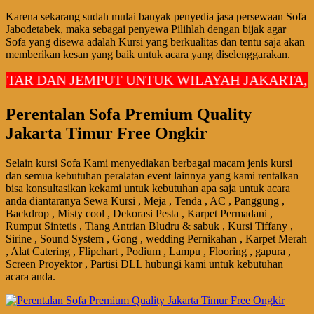
Karena sekarang sudah mulai banyak penyedia jasa persewaan Sofa
Jabodetabek, maka sebagai penyewa Pilihlah dengan bijak agar
Sofa yang disewa adalah Kursi yang berkualitas dan tentu saja akan
memberikan kesan yang baik untuk acara yang diselenggarakan.
R DAN JEMPUT UNTUK WILAYAH JAKARTA, BOG
Perentalan Sofa Premium Quality
Jakarta Timur Free Ongkir
Selain kursi Sofa Kami menyediakan berbagai macam jenis kursi
dan semua kebutuhan peralatan event lainnya yang kami rentalkan
bisa konsultasikan kekami untuk kebutuhan apa saja untuk acara
anda diantaranya Sewa Kursi , Meja , Tenda , AC , Panggung ,
Backdrop , Misty cool , Dekorasi Pesta , Karpet Permadani ,
Rumput Sintetis , Tiang Antrian Bludru & sabuk , Kursi Tiffany ,
Sirine , Sound System , Gong , wedding Pernikahan , Karpet Merah
, Alat Catering , Flipchart , Podium , Lampu , Flooring , gapura ,
Screen Proyektor , Partisi DLL hubungi kami untuk kebutuhan
acara anda.