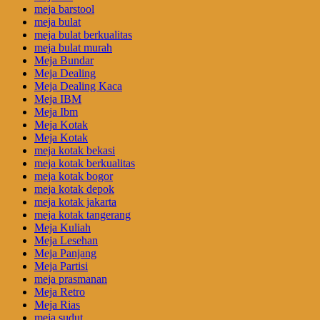
meja barstool
meja bulat
meja bulat berkualitas
meja bulat murah
Meja Bundar
Meja Dealing
Meja Dealing Kaca
Meja IBM
Meja Ibm
Meja Kotak
Meja Kotak
meja kotak bekasi
meja kotak berkualitas
meja kotak bogor
meja kotak depok
meja kotak jakarta
meja kotak tangerang
Meja Kuliah
Meja Lesehan
Meja Panjang
Meja Partisi
meja prasmanan
Meja Retro
Meja Rias
meja sudut