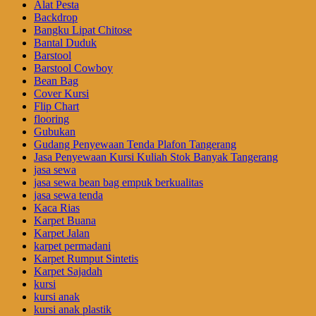
Alat Pesta
Backdrop
Bangku Lipat Chitose
Bantal Duduk
Barstool
Barstool Cowboy
Bean Bag
Cover Kursi
Flip Chart
flooring
Gubukan
Gudang Penyewaan Tenda Plafon Tangerang
Jasa Penyewaan Kursi Kuliah Stok Banyak Tangerang
jasa sewa
jasa sewa bean bag empuk berkualitas
jasa sewa tenda
Kaca Rias
Karpet Buana
Karpet Jalan
karpet permadani
Karpet Rumput Sintetis
Karpet Sajadah
kursi
kursi anak
kursi anak plastik