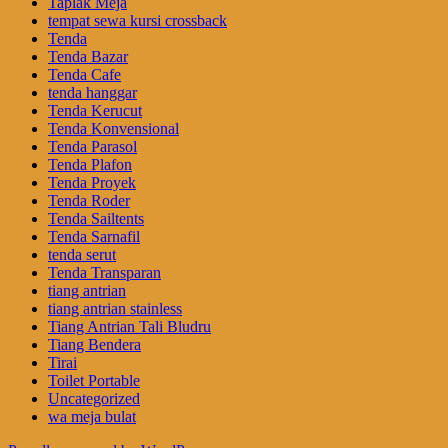
Taplak Meja
tempat sewa kursi crossback
Tenda
Tenda Bazar
Tenda Cafe
tenda hanggar
Tenda Kerucut
Tenda Konvensional
Tenda Parasol
Tenda Plafon
Tenda Proyek
Tenda Roder
Tenda Sailtents
Tenda Sarnafil
tenda serut
Tenda Transparan
tiang antrian
tiang antrian stainless
Tiang Antrian Tali Bludru
Tiang Bendera
Tirai
Toilet Portable
Uncategorized
wa meja bulat