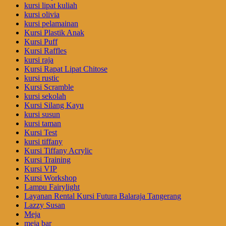
kursi lipat kuliah
kursi olivia
kursi pelamainan
Kursi Plastik Anak
Kursi Puff
Kursi Raffles
kursi raja
Kursi Rapat Lipat Chitose
kursi rustic
Kursi Scramble
kursi sekolah
Kursi Silang Kayu
kursi susun
kursi taman
Kursi Test
kursi tiffany
Kursi Tiffany Acrylic
Kursi Training
Kursi VIP
Kursi Workshop
Lampu Fairylight
Layanan Rental Kursi Futura Balaraja Tangerang
Lazzy Susan
Meja
meja bar