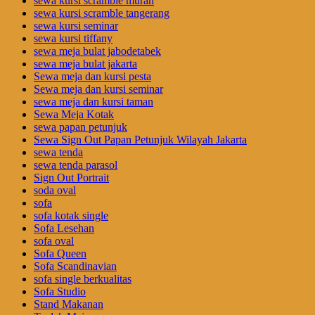
sewa kursi scramble murah
sewa kursi scramble tangerang
sewa kursi seminar
sewa kursi tiffany
sewa meja bulat jabodetabek
sewa meja bulat jakarta
Sewa meja dan kursi pesta
Sewa meja dan kursi seminar
sewa meja dan kursi taman
Sewa Meja Kotak
sewa papan petunjuk
Sewa Sign Out Papan Petunjuk Wilayah Jakarta
sewa tenda
sewa tenda parasol
Sign Out Portrait
soda oval
sofa
sofa kotak single
Sofa Lesehan
sofa oval
Sofa Queen
Sofa Scandinavian
sofa single berkualitas
Sofa Studio
Stand Makanan