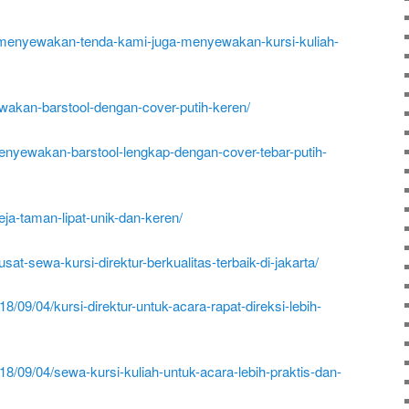
n-menyewakan-tenda-kami-juga-menyewakan-kursi-kuliah-
wakan-barstool-dengan-cover-putih-keren/
enyewakan-barstool-lengkap-dengan-cover-tebar-putih-
a-taman-lipat-unik-dan-keren/
usat-sewa-kursi-direktur-berkualitas-terbaik-di-jakarta/
8/09/04/kursi-direktur-untuk-acara-rapat-direksi-lebih-
18/09/04/sewa-kursi-kuliah-untuk-acara-lebih-praktis-dan-