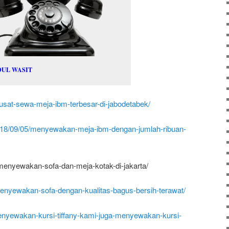
DUL WASIT
/pusat-sewa-meja-ibm-terbesar-di-jabodetabek/
2018/09/05/menyewakan-meja-ibm-dengan-jumlah-ribuan-
/menyewakan-sofa-dan-meja-kotak-di-jakarta/
menyewakan-sofa-dengan-kualitas-bagus-bersih-terawat/
-menyewakan-kursi-tiffany-kami-juga-menyewakan-kursi-