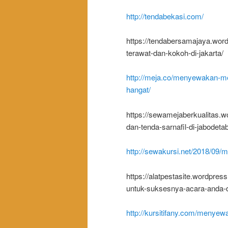
http://tendabekasi.com/
https://tendabersamajaya.wor
terawat-dan-kokoh-di-jakarta/
http://meja.co/menyewakan-me
hangat/
https://sewamejaberkualitas.
dan-tenda-sarnafil-di-jabodeta
http://sewakursi.net/2018/09/
https://alatpestasite.wordpres
untuk-suksesnya-acara-anda-di
http://kursitifany.com/menyew