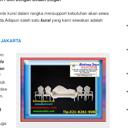
is kursi dalam rangka mensupport kebutuhan akan sewa
nda.Adapun salah satu
kursi
yang kami sewakan adalah
 JAKARTA
am
fa
nan
i
tuk
bisa
n.
H
uga