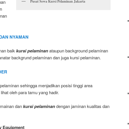
Pusat Sewa Kursi Pelaminan Jakarta
nan
n
inan
 DAN NYAMAN
nan baik
kursi pelaminan
ataupun background pelaminan
anatar backgrund pelaminan dan juga kursi pelaminan.
DER
pelaminan sehingga menjadikan posisi tinggi area
ihat oleh para tamu yang hadir.
amainan dan
kursi pelaminan
dengan jaminan kualitas dan
ty Equipment