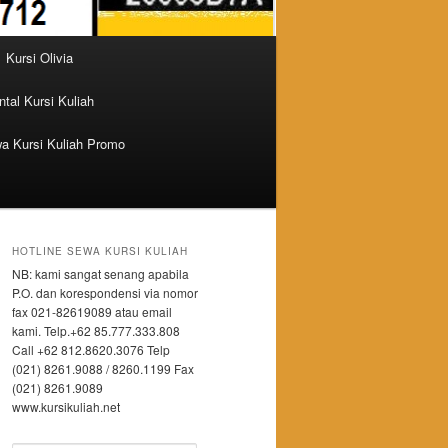
Kursi Olivia
tal Kursi Kuliah
a Kursi Kuliah Promo
HOTLINE SEWA KURSI KULIAH
NB: kami sangat senang apabila
P.O. dan korespondensi via nomor
fax 021-82619089 atau email
kami. Telp.+62 85.777.333.808
Call +62 812.8620.3076 Telp
(021) 8261.9088 / 8260.1199 Fax
(021) 8261.9089
www.kursikuliah.net