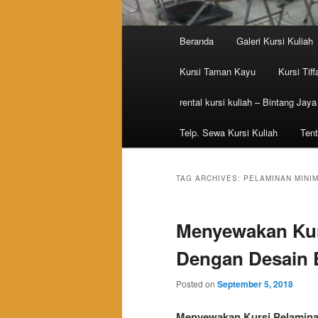
Main menu
Beranda
Galeri Kursi Kuliah
Skip to primary content
Skip to secondary content
Kursi Taman Kayu
Kursi Tiff
rental kursi kuliah – Bintang Jaya
Telp. Sewa Kursi Kuliah
Tent
TAG ARCHIVES:
PELAMINAN MINIM
Menyewakan Kur
Dengan Desain 
Posted on
September 5, 2018
Menyewakan Kursi Pelamina