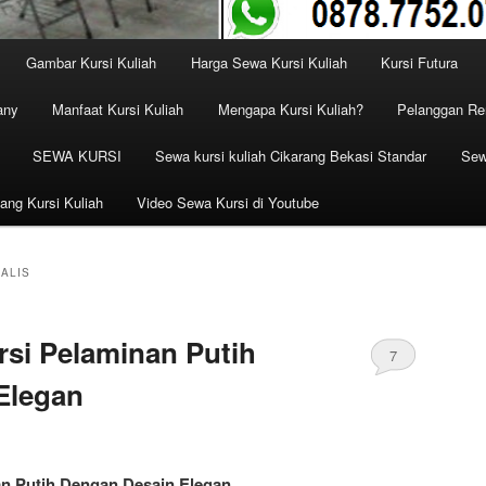
Gambar Kursi Kuliah
Harga Sewa Kursi Kuliah
Kursi Futura
any
Manfaat Kursi Kuliah
Mengapa Kursi Kuliah?
Pelanggan Ren
SEWA KURSI
Sewa kursi kuliah Cikarang Bekasi Standar
Sew
ang Kursi Kuliah
Video Sewa Kursi di Youtube
ALIS
si Pelaminan Putih
7
Elegan
n Putih Dengan Desain Elegan