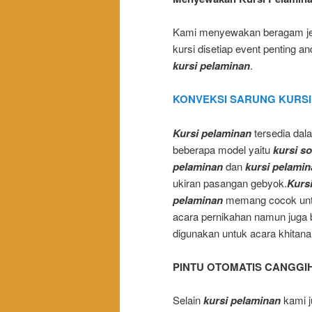
Kami
menyewakan beragam jen
kursi disetiap event penting a
kursi pelaminan
.
KONVEKSI SARUNG KURSI
Kursi pelaminan
tersedia dal
beberapa model yaitu
kursi so
pelaminan
dan
kursi pelami
ukiran pasangan gebyok.
Kurs
pelaminan
memang cocok un
acara pernikahan namun juga 
digunakan untuk acara khitana
PINTU OTOMATIS CANGGI
Selain
kursi pelaminan
kami j