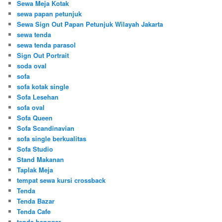
Sewa Meja Kotak
sewa papan petunjuk
Sewa Sign Out Papan Petunjuk Wilayah Jakarta
sewa tenda
sewa tenda parasol
Sign Out Portrait
soda oval
sofa
sofa kotak single
Sofa Lesehan
sofa oval
Sofa Queen
Sofa Scandinavian
sofa single berkualitas
Sofa Studio
Stand Makanan
Taplak Meja
tempat sewa kursi crossback
Tenda
Tenda Bazar
Tenda Cafe
tenda hanggar