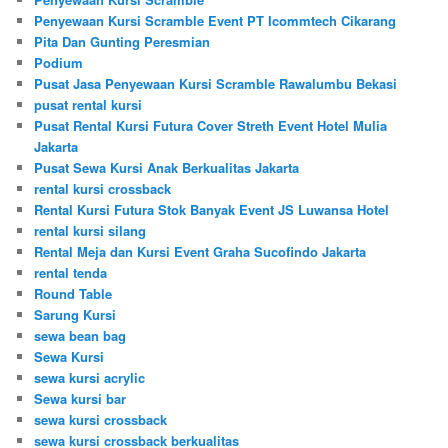
Penyewaan Kursi Scramble Event PT Icommtech Cikarang
Pita Dan Gunting Peresmian
Podium
Pusat Jasa Penyewaan Kursi Scramble Rawalumbu Bekasi
pusat rental kursi
Pusat Rental Kursi Futura Cover Streth Event Hotel Mulia
Jakarta
Pusat Sewa Kursi Anak Berkualitas Jakarta
rental kursi crossback
Rental Kursi Futura Stok Banyak Event JS Luwansa Hotel
rental kursi silang
Rental Meja dan Kursi Event Graha Sucofindo Jakarta
rental tenda
Round Table
Sarung Kursi
sewa bean bag
Sewa Kursi
sewa kursi acrylic
Sewa kursi bar
sewa kursi crossback
sewa kursi crossback berkualitas