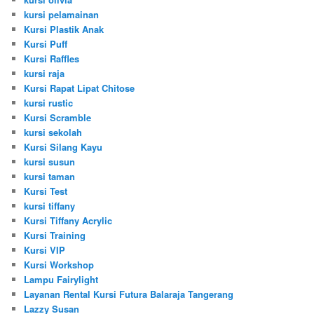
kursi pelamainan
Kursi Plastik Anak
Kursi Puff
Kursi Raffles
kursi raja
Kursi Rapat Lipat Chitose
kursi rustic
Kursi Scramble
kursi sekolah
Kursi Silang Kayu
kursi susun
kursi taman
Kursi Test
kursi tiffany
Kursi Tiffany Acrylic
Kursi Training
Kursi VIP
Kursi Workshop
Lampu Fairylight
Layanan Rental Kursi Futura Balaraja Tangerang
Lazzy Susan