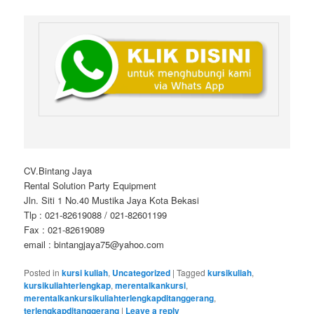
CV.Bintang Jaya
Rental Solution Party Equipment
Jln. Siti 1 No.40 Mustika Jaya Kota Bekasi
Tlp : 021-82619088 / 021-82601199
Fax : 021-82619089
email : bintangjaya75@yahoo.com
Posted in
kursi kuliah
,
Uncategorized
|
Tagged
kursikuliah
,
kursikuliahterlengkap
,
merentalkankursi
,
merentalkankursikuliahterlengkapditanggerang
,
terlengkapditanggerang
|
Leave a reply