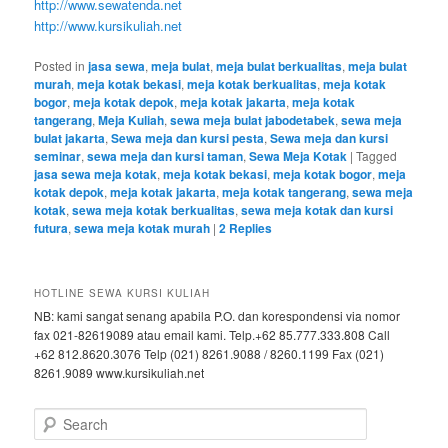
http://www.sewatenda.net
http://www.kursikuliah.net
Posted in
jasa sewa
,
meja bulat
,
meja bulat berkualitas
,
meja bulat
murah
,
meja kotak bekasi
,
meja kotak berkualitas
,
meja kotak
bogor
,
meja kotak depok
,
meja kotak jakarta
,
meja kotak
tangerang
,
Meja Kuliah
,
sewa meja bulat jabodetabek
,
sewa meja
bulat jakarta
,
Sewa meja dan kursi pesta
,
Sewa meja dan kursi
seminar
,
sewa meja dan kursi taman
,
Sewa Meja Kotak
|
Tagged
jasa sewa meja kotak
,
meja kotak bekasi
,
meja kotak bogor
,
meja
kotak depok
,
meja kotak jakarta
,
meja kotak tangerang
,
sewa meja
kotak
,
sewa meja kotak berkualitas
,
sewa meja kotak dan kursi
futura
,
sewa meja kotak murah
|
2
Replies
HOTLINE SEWA KURSI KULIAH
NB: kami sangat senang apabila P.O. dan korespondensi via nomor
fax 021-82619089 atau email kami. Telp.+62 85.777.333.808 Call
+62 812.8620.3076 Telp (021) 8261.9088 / 8260.1199 Fax (021)
8261.9089 www.kursikuliah.net
Search