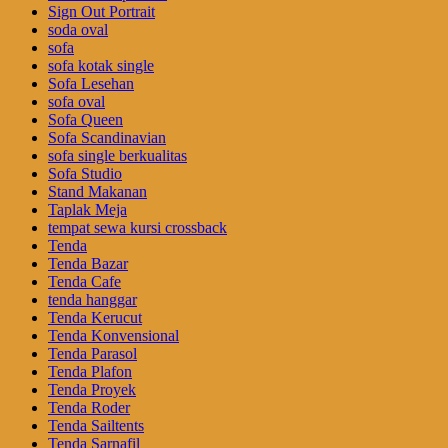
Sign Out Portrait
soda oval
sofa
sofa kotak single
Sofa Lesehan
sofa oval
Sofa Queen
Sofa Scandinavian
sofa single berkualitas
Sofa Studio
Stand Makanan
Taplak Meja
tempat sewa kursi crossback
Tenda
Tenda Bazar
Tenda Cafe
tenda hanggar
Tenda Kerucut
Tenda Konvensional
Tenda Parasol
Tenda Plafon
Tenda Proyek
Tenda Roder
Tenda Sailtents
Tenda Sarnafil