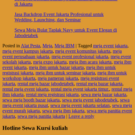
di Jakarta
Jasa Backdrop Event Jakarta Profesional untuk
Wedding, Launching, dan Seminar
Sewa Meja Bulat Taplak Navy untuk Event Elegan di
Jabodetabek
Posted in
Alat Pesta
,
Meja
,
Meja IBM
|
Tagged
meja event jakarta
,
meja event kampus jakarta
,
meja event komunitas jakarta
,
meja
event perusahaan jakarta
,
meja event profesional jakarta
,
meja event
sekolah jakarta
,
meja expo jakarta
,
meja ibm acara jakarta
,
meja ibm
event jakarta
,
meja ibm untuk bazar jakarta
,
meja ibm untuk
registrasi jakarta
,
meja ibm untuk seminar jakarta
,
meja ibm untuk
workshop jakarta
,
meja pameran jakarta
,
meja registrasi event
jakarta
,
rental meja bazar jabodetabek
,
rental meja bazar jakarta
,
rental meja event jakarta
,
rental meja event jakarta timur.
,
rental meja
ibm jakarta
,
rental meja registrasi jakarta
,
sewa meja bazar jakarta
,
sewa meja booth bazar jakarta
,
sewa meja event jabodetabek
,
sewa
meja event jakarta pusat
,
sewa meja event jakarta selatan
,
sewa meja
event murah jakarta
,
sewa meja ibm jakarta
,
sewa meja panitia event
jakarta
,
sewa meja panitia jakarta
|
Leave a reply
Hotline Sewa Kursi kuliah