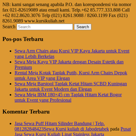
NB: kami sangat senang apabila P.O. dan korespondensi via nomor
fax 021-82619089 atau email kami. Telp.+62 85.777.333.808 Call
+62 812.8620.3076 Telp (021) 8261.9088 / 8260.1199 Fax (021)
8261.9089 www.kursikuliah.net
Search
Pos-pos Terbaru
Sewa Arm Chairs atau Kursi VIP Kayu Jakarta untuk Event
yang Lebih Berkelas
Sewa Meja Kayu VIP Jakarta dengan Desain Estetik dan
Premium
Rental Meja Kotak Taplak Putih, Kursi Arm Chairs Depok
untuk Area VIP yang Elegan
Sewa Meja Barstool Taplak Ketat Hitam SCBD Kuningan
Jakarta untuk Event Modern dan Elegan
Sewa Meja IBM 180×45 cm Taplak Hitam Ketat Bogor
untuk Event yang Profesional
Komentar Terbaru
Jasa Sewa Puff Hitam Silinder Bandung | Telp.
081282848423Sewa Kursi kuliah di Jabodetabek
pada
Pusat
Jasa Sewa Kursi Kuliah Lipat Stainless Jakarta