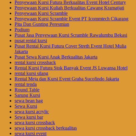
Penyewaan Kursi Futura Berkualitas Event Hotel Century
Penyewaan Kursi Kuliah Berkualitas Cawang Kramatjati
Penyewaan Kursi Scramble
Penyewaan Kursi Scramble Event PT Icommtech Cikarang
Pita Dan Gunting Peresmian
Podium
Pusat Jasa Penyewaan Kursi Scramble Rawalumbu Bekasi
pusat rental kursi
Pusat Rental Kursi Futura Cover Streth Event Hotel Mulia
Jakarta
Pusat Sewa Kursi Anak Berkualitas Jakarta
rental kursi crossback
Rental Kursi Futura Stok Banyak Event JS Luwansa Hotel
rental kursi silang
Rental Meja dan Kursi Event Graha Sucofindo Jakarta
rental tenda
Round Table
Sarung Kursi
sewa bean bag
Sewa Kursi
sewa kursi acrylic
Sewa kursi bar
sewa kursi crossback
sewa kursi crossback berkualitas
sewa kursi event