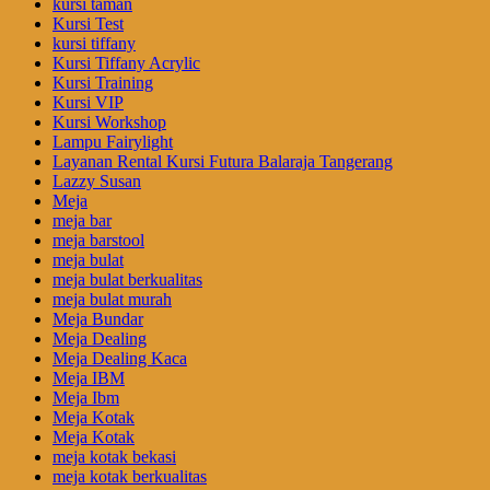
kursi taman
Kursi Test
kursi tiffany
Kursi Tiffany Acrylic
Kursi Training
Kursi VIP
Kursi Workshop
Lampu Fairylight
Layanan Rental Kursi Futura Balaraja Tangerang
Lazzy Susan
Meja
meja bar
meja barstool
meja bulat
meja bulat berkualitas
meja bulat murah
Meja Bundar
Meja Dealing
Meja Dealing Kaca
Meja IBM
Meja Ibm
Meja Kotak
Meja Kotak
meja kotak bekasi
meja kotak berkualitas