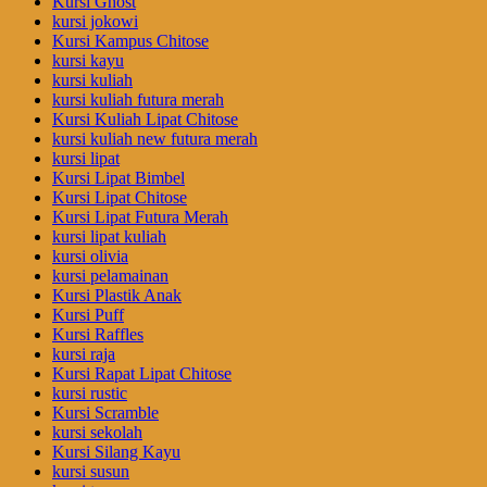
Kursi Ghost
kursi jokowi
Kursi Kampus Chitose
kursi kayu
kursi kuliah
kursi kuliah futura merah
Kursi Kuliah Lipat Chitose
kursi kuliah new futura merah
kursi lipat
Kursi Lipat Bimbel
Kursi Lipat Chitose
Kursi Lipat Futura Merah
kursi lipat kuliah
kursi olivia
kursi pelamainan
Kursi Plastik Anak
Kursi Puff
Kursi Raffles
kursi raja
Kursi Rapat Lipat Chitose
kursi rustic
Kursi Scramble
kursi sekolah
Kursi Silang Kayu
kursi susun