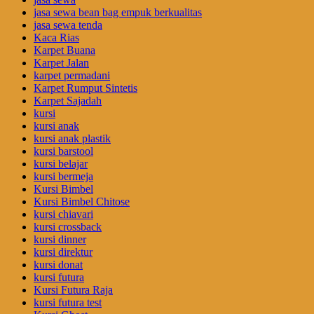
jasa sewa bean bag empuk berkualitas
jasa sewa tenda
Kaca Rias
Karpet Buana
Karpet Jalan
karpet permadani
Karpet Rumput Sintetis
Karpet Sajadah
kursi
kursi anak
kursi anak plastik
kursi barstool
kursi belajar
kursi bermeja
Kursi Bimbel
Kursi Bimbel Chitose
kursi chiavari
kursi crossback
kursi dinner
kursi direktur
kursi donat
kursi futura
Kursi Futura Raja
kursi futura test