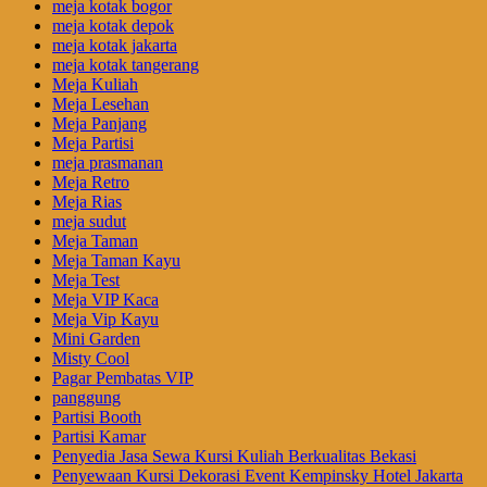
meja kotak bogor
meja kotak depok
meja kotak jakarta
meja kotak tangerang
Meja Kuliah
Meja Lesehan
Meja Panjang
Meja Partisi
meja prasmanan
Meja Retro
Meja Rias
meja sudut
Meja Taman
Meja Taman Kayu
Meja Test
Meja VIP Kaca
Meja Vip Kayu
Mini Garden
Misty Cool
Pagar Pembatas VIP
panggung
Partisi Booth
Partisi Kamar
Penyedia Jasa Sewa Kursi Kuliah Berkualitas Bekasi
Penyewaan Kursi Dekorasi Event Kempinsky Hotel Jakarta