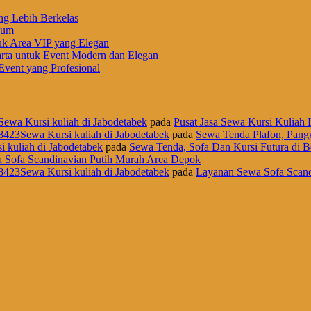
ng Lebih Berkelas
ium
uk Area VIP yang Elegan
rta untuk Event Modern dan Elegan
vent yang Profesional
Sewa Kursi kuliah di Jabodetabek
pada
Pusat Jasa Sewa Kursi Kuliah L
8423Sewa Kursi kuliah di Jabodetabek
pada
Sewa Tenda Plafon, Pangg
i kuliah di Jabodetabek
pada
Sewa Tenda, Sofa Dan Kursi Futura di B
 Sofa Scandinavian Putih Murah Area Depok
8423Sewa Kursi kuliah di Jabodetabek
pada
Layanan Sewa Sofa Scand