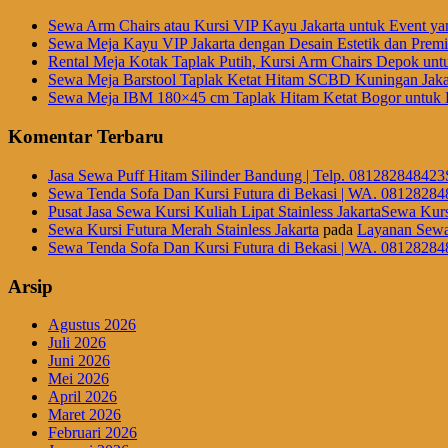
Sewa Arm Chairs atau Kursi VIP Kayu Jakarta untuk Event ya
Sewa Meja Kayu VIP Jakarta dengan Desain Estetik dan Prem
Rental Meja Kotak Taplak Putih, Kursi Arm Chairs Depok unt
Sewa Meja Barstool Taplak Ketat Hitam SCBD Kuningan Jaka
Sewa Meja IBM 180×45 cm Taplak Hitam Ketat Bogor untuk E
Komentar Terbaru
Jasa Sewa Puff Hitam Silinder Bandung | Telp. 081282848423
Sewa Tenda Sofa Dan Kursi Futura di Bekasi | WA. 08128284
Pusat Jasa Sewa Kursi Kuliah Lipat Stainless JakartaSewa Kurs
Sewa Kursi Futura Merah Stainless Jakarta
pada
Layanan Sewa
Sewa Tenda Sofa Dan Kursi Futura di Bekasi | WA. 08128284
Arsip
Agustus 2026
Juli 2026
Juni 2026
Mei 2026
April 2026
Maret 2026
Februari 2026