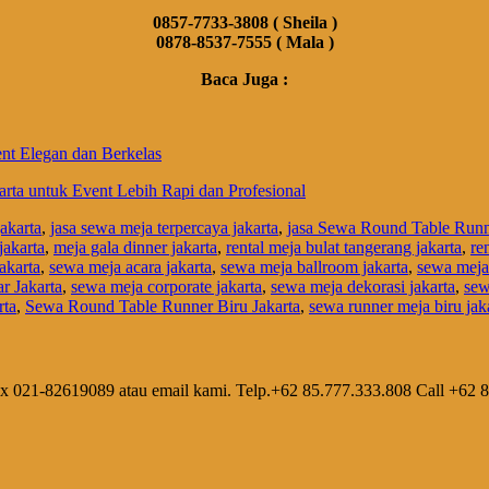
0857-7733-3808 ( Sheila )
0878-8537-7555 ( Mala )
Baca Juga :
nt Elegan dan Berkelas
ta untuk Event Lebih Rapi dan Profesional
akarta
,
jasa sewa meja terpercaya jakarta
,
jasa Sewa Round Table Runne
jakarta
,
meja gala dinner jakarta
,
rental meja bulat tangerang jakarta
,
re
akarta
,
sewa meja acara jakarta
,
sewa meja ballroom jakarta
,
sewa meja
r Jakarta
,
sewa meja corporate jakarta
,
sewa meja dekorasi jakarta
,
sew
rta
,
Sewa Round Table Runner Biru Jakarta
,
sewa runner meja biru jak
ax 021-82619089 atau email kami. Telp.+62 85.777.333.808 Call +62 