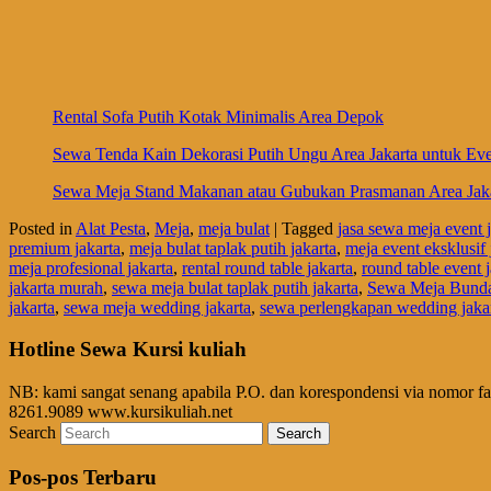
Rental Sofa Putih Kotak Minimalis Area Depok
Sewa Tenda Kain Dekorasi Putih Ungu Area Jakarta untuk Eve
Sewa Meja Stand Makanan atau Gubukan Prasmanan Area Jakar
Posted in
Alat Pesta
,
Meja
,
meja bulat
|
Tagged
jasa sewa meja event j
premium jakarta
,
meja bulat taplak putih jakarta
,
meja event eksklusif 
meja profesional jakarta
,
rental round table jakarta
,
round table event j
jakarta murah
,
sewa meja bulat taplak putih jakarta
,
Sewa Meja Bunda
jakarta
,
sewa meja wedding jakarta
,
sewa perlengkapan wedding jaka
Hotline Sewa Kursi kuliah
NB: kami sangat senang apabila P.O. dan korespondensi via nomor f
8261.9089 www.kursikuliah.net
Search
Pos-pos Terbaru