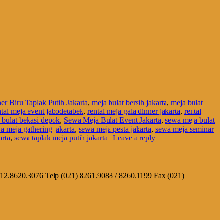
r Biru Taplak Putih Jakarta
,
meja bulat bersih jakarta
,
meja bulat
ntal meja event jabodetabek
,
rental meja gala dinner jakarta
,
rental
 bulat bekasi depok
,
Sewa Meja Bulat Event Jakarta
,
sewa meja bulat
a meja gathering jakarta
,
sewa meja pesta jakarta
,
sewa meja seminar
arta
,
sewa taplak meja putih jakarta
|
Leave a reply
812.8620.3076 Telp (021) 8261.9088 / 8260.1199 Fax (021)