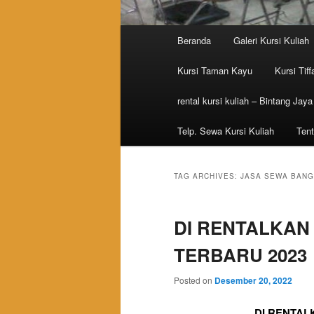
Main menu
Beranda
Galeri Kursi Kuliah
Skip to primary content
Skip to secondary content
Kursi Taman Kayu
Kursi Tiff
rental kursi kuliah – Bintang Jaya
Telp. Sewa Kursi Kuliah
Tent
TAG ARCHIVES:
JASA SEWA BANG
DI RENTALKAN
TERBARU 2023
Posted on
Desember 20, 2022
DI RENTAL