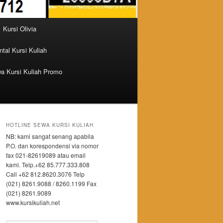
Kursi Olivia
tal Kursi Kuliah
a Kursi Kuliah Promo
HOTLINE SEWA KURSI KULIAH
NB: kami sangat senang apabila
P.O. dan korespondensi via nomor
fax 021-82619089 atau email
kami. Telp.+62 85.777.333.808
Call +62 812.8620.3076 Telp
(021) 8261.9088 / 8260.1199 Fax
(021) 8261.9089
www.kursikuliah.net