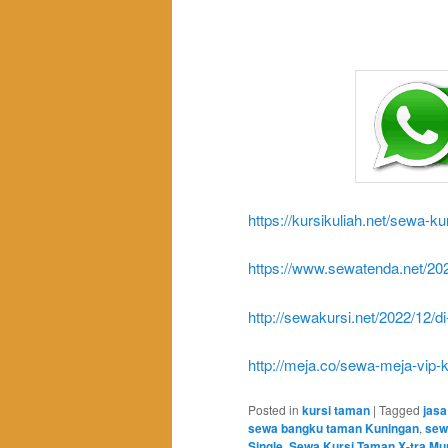
https://kursikuliah.net/sewa-kur
https://www.sewatenda.net/202
http://sewakursi.net/2022/12/di
http://meja.co/sewa-meja-vip-
Posted in
kursi taman
|
Tagged
jasa
sewa bangku taman Kuningan
,
sew
Single
,
Sewa Kursi Taman X-tra Mu