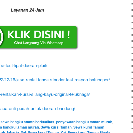
Layanan 24 Jam
si-test-lipat-daerah-pluit/
2/12/16/jasa-rental-tenda-standar-fast-respon-batuceper/
-renta
lkan-kursi-silang-kayu-original-teluknaga/
kaca-anti-pecah-untuk-dae
rah-bandung/
 sewa bangku atamn berkualitas
,
penyewaan bangku taman murah
,
a bangku taman murah
,
Sewa kursi Taman
,
Sewa kursi Taman
rah Jakarta
,
Yuk Sewa kursi Taman
,
Yuk Sewa kursi Taman Single
|