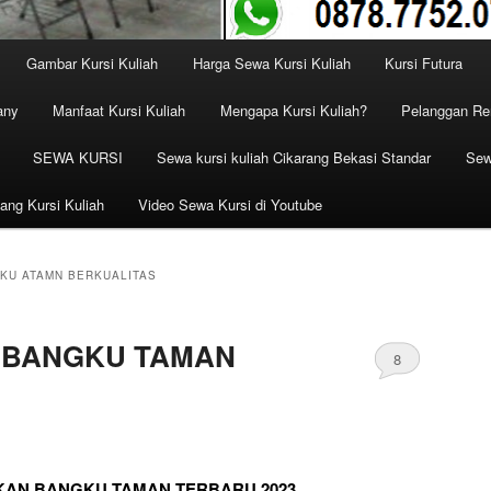
Gambar Kursi Kuliah
Harga Sewa Kursi Kuliah
Kursi Futura
any
Manfaat Kursi Kuliah
Mengapa Kursi Kuliah?
Pelanggan Ren
SEWA KURSI
Sewa kursi kuliah Cikarang Bekasi Standar
Sew
ang Kursi Kuliah
Video Sewa Kursi di Youtube
KU ATAMN BERKUALITAS
 BANGKU TAMAN
8
KAN BANGKU TAMAN TERBARU 2023