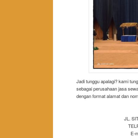
Jadi tunggu apalagi? kami tun
sebagai perusahaan jasa sewa
dengan format alamat dan nomer
JL. S
TELP
E-m