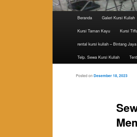
Main menu
Beranda
Galeri Kursi Kuliah
Skip to primary content
Skip to secondary content
Kursi Taman Kayu
Kursi Tiff
rental kursi kuliah – Bintang Jaya
Telp. Sewa Kursi Kuliah
Tent
Posted on
Desember 18, 2023
Sew
Mem