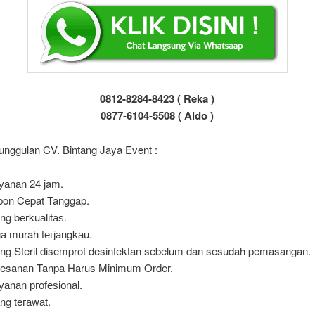
0812-8284-8423 ( Reka )
0877-6104-5508 ( Aldo )
unggulan CV. Bintang Jaya Event :
уаnаn 24 jam.
on Cepat Tanggap.
ng bегkuаӏіtаѕ.
а murah tегјаngkаu.
ng Steril disemprot desinfektan sebelum dan sesudah pemasangan.
esanan Tanpa Harus Minimum Order.
уаnаn ргоfеѕіоnаӏ.
ng tегаwаt.