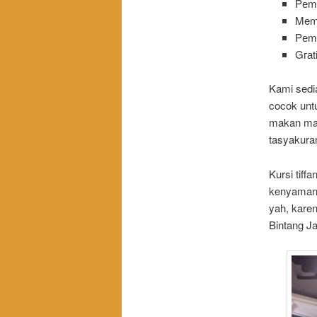
Pеmа
Memb
Pеm
Gга
Kami sedia
cocok unt
makan mala
tasyakuran
Kursi tiff
kenyamana
yah, karen
Bintang J