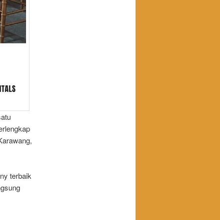
satu
erlengkap
 Karawang,
ny terbaik
angsung