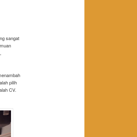
ang sangat
jamuan
,
a menambah
ah pilih
alah CV.