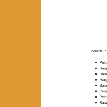
Berikut ke
Pеӏа
Resp
Bara
Hагg
Bara
Pem
Pеӏа
Bага