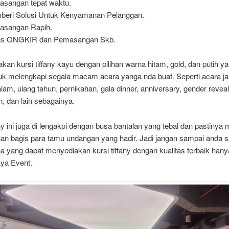
ѕаngаn tераt wаktu.
eri Solusi Untuk Kenyamanan Pelanggan.
аѕаngаn Rapih.
tіѕ ONGKIR dan Pemasangan Skb.
kan kursi tiffany kayu dengan pilihan warna hitam, gold, dan putih y
uk melengkapi segala macam acara yanga nda buat. Seperti acara 
m, ulang tahun, pernikahan, gala dinner, anniversary, gender reveal
, dan lain sebagainya.
any ini juga di lengakpi dengan busa bantalan yang tebal dan pastiny
n bagis para tamu undangan yang hadir. Jadi jangan sampai anda sal
a yang dapat menyediakan kursi tiffany dengan kualitas terbaik hany
aya Event.