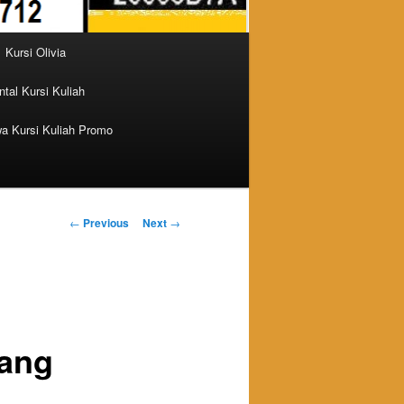
Kursi Olivia
tal Kursi Kuliah
a Kursi Kuliah Promo
Post navigation
←
Previous
Next
→
ang