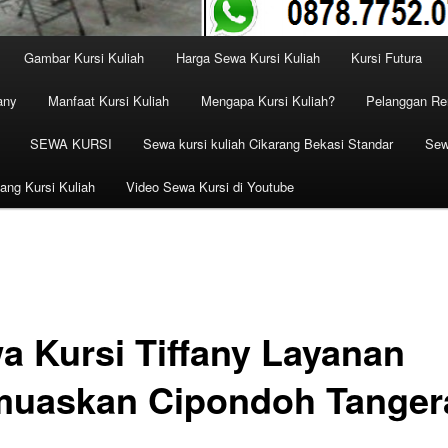
Gambar Kursi Kuliah
Harga Sewa Kursi Kuliah
Kursi Futura
any
Manfaat Kursi Kuliah
Mengapa Kursi Kuliah?
Pelanggan Ren
SEWA KURSI
Sewa kursi kuliah Cikarang Bekasi Standar
Sew
ang Kursi Kuliah
Video Sewa Kursi di Youtube
a Kursi Tiffany Layanan
uaskan Cipondoh Tanger