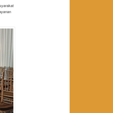
asyarakat
layanan