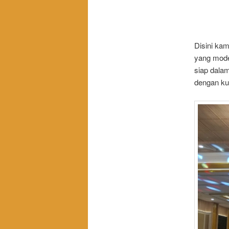
Disini kam
yang mode
siap dala
dengan kua