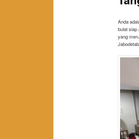
Anda adal
bulat siap
yang meru
Jabodetab