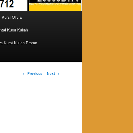
Kursi Olivia
tal Kursi Kuliah
a Kursi Kuliah Promo
Post navigation
←
Previous
Next
→