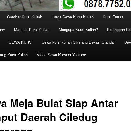
Gambar Kursi Kuliah
Harga Sewa Kursi Kuliah
Kursi Futura
any
Manfaat Kursi Kuliah
Mengapa Kursi Kuliah?
Pelanggan Ren
SEWA KURSI
Sewa kursi kuliah Cikarang Bekasi Standar
Sew
ang Kursi Kuliah
Video Sewa Kursi di Youtube
a Meja Bulat Siap Antar
put Daerah Ciledug
gerang