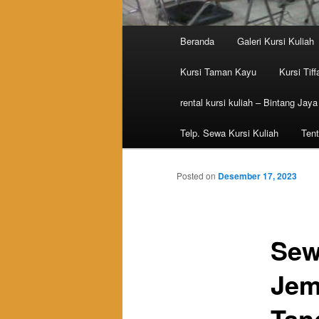
Main menu
Beranda
Galeri Kursi Kuliah
Skip to primary content
Skip to secondary content
Kursi Taman Kayu
Kursi Tiff
rental kursi kuliah – Bintang Jaya
Telp. Sewa Kursi Kuliah
Tent
Posted on
Desember 17, 2023
Sew
Jem
Tan