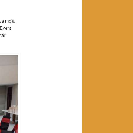
wa meja
 Event
tar