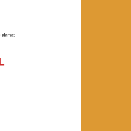
e alamat
L