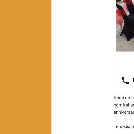
Kami meny
pernikahan
anniversa
Tersedia m