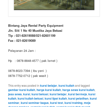
Bintang Jaya Rental Party Equipment
Jln. Siti 1 No 40 Mustika Jaya Bekasi
Tlp : 021-82619088/021-82601199
Fax : 021-82619089
Pelayanan 24 Jam :
Hp : 0878-8848-4577 ( pak Ismet )
0878-8023-7394 ( ibu yeni )
0878-7752-0712 ( pak wasit )
This entry was posted in
kursi belajar
,
kursi kuliah
and tagged
gambar kursi kuliah
,
harga kursi kuliah
,
harga sewa kursi kuliah
,
jasa sewa
,
kursi
,
kursi bekasi
,
kursi belajar
,
kursi bermeja
,
kursi
kuliah
,
kursi kuliah bekasi
,
kursi lipat kuliah
,
kursi pelatihan
,
kursi
seminar
,
kursi seminar bagus
,
kursi test
,
kursi training
,
meja
dengan tatakan
,
rental kursi kuliah
,
rental kursi kuliah murah
,