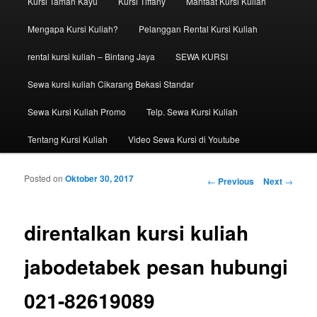
Kursi Taman Kayu
Kursi Tiffany
Manfaat Kursi Kuliah
Mengapa Kursi Kuliah?
Pelanggan Rental Kursi Kuliah
rental kursi kuliah – Bintang Jaya
SEWA KURSI
Sewa kursi kuliah Cikarang Bekasi Standar
Sewa Kursi Kuliah Promo
Telp. Sewa Kursi Kuliah
Tentang Kursi Kuliah
Video Sewa Kursi di Youtube
Posted on
Oktober 30, 2017
Post navigation
←
Previous
Next
→
direntalkan kursi kuliah
jabodetabek pesan hubungi
021-82619089