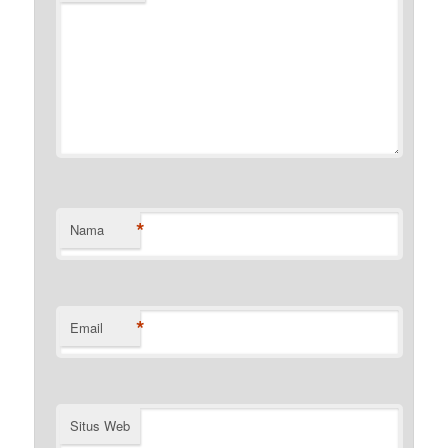
*
Nama
*
Email
Situs Web