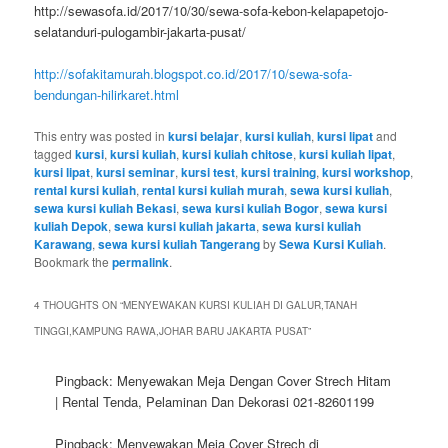
http://sewasofa.id/2017/10/30/sewa-sofa-kebon-kelapapetojo-
selatanduri-pulogambir-jakarta-pusat/
http://sofakitamurah.blogspot.co.id/2017/10/sewa-sofa-
bendungan-hilirkaret.html
This entry was posted in
kursi belajar
,
kursi kuliah
,
kursi lipat
and
tagged
kursi
,
kursi kuliah
,
kursi kuliah chitose
,
kursi kuliah lipat
,
kursi lipat
,
kursi seminar
,
kursi test
,
kursi training
,
kursi workshop
,
rental kursi kuliah
,
rental kursi kuliah murah
,
sewa kursi kuliah
,
sewa kursi kuliah Bekasi
,
sewa kursi kuliah Bogor
,
sewa kursi
kuliah Depok
,
sewa kursi kuliah jakarta
,
sewa kursi kuliah
Karawang
,
sewa kursi kuliah Tangerang
by
Sewa Kursi Kuliah
.
Bookmark the
permalink
.
4 THOUGHTS ON “
MENYEWAKAN KURSI KULIAH DI GALUR,TANAH
TINGGI,KAMPUNG RAWA,JOHAR BARU JAKARTA PUSAT
”
Pingback: Menyewakan Meja Dengan Cover Strech Hitam
| Rental Tenda, Pelaminan Dan Dekorasi 021-82601199
Pingback: Menyewakan Meja Cover Strech di