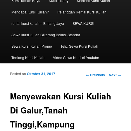
Kursi Taman Kayu
Kursi Tiffany
Manfaat Kursi Kuliah
Mengapa Kursi Kuliah?
Pelanggan Rental Kursi Kuliah
rental kursi kuliah – Bintang Jaya
SEWA KURSI
Sewa kursi kuliah Cikarang Bekasi Standar
Sewa Kursi Kuliah Promo
Telp. Sewa Kursi Kuliah
Tentang Kursi Kuliah
Video Sewa Kursi di Youtube
Posted on
Oktober 31, 2017
Post navigation
←
Previous
Next
→
Menyewakan Kursi Kuliah
Di Galur,Tanah
Tinggi,Kampung