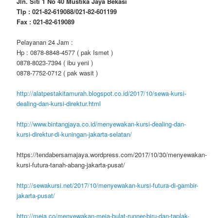
Jln. Siti 1 No 40 Mustika Jaya Bekasi
Tlp : 021-82-619088/021-82-601199
Fax : 021-82-619089
Pelayanan 24 Jam :
Hp : 0878-8848-4577 ( pak Ismet )
0878-8023-7394 ( ibu yeni )
0878-7752-0712 ( pak wasit )
http://alatpestakitamurah.blogspot.co.id/2017/10/sewa-kursi-
dealing-dan-kursi-direktur.html
http://www.bintangjaya.co.id/menyewakan-kursi-dealing-dan-
kursi-direktur-di-kuningan-jakarta-selatan/
https://tendabersamajaya.wordpress.com/2017/10/30/menyewakan-
kursi-futura-tanah-abang-jakarta-pusat/
http://sewakursi.net/2017/10/menyewakan-kursi-futura-di-gambir-
jakarta-pusat/
http://meja.co/menyewakan-meja-bulat-runner-biru-dan-taplak-