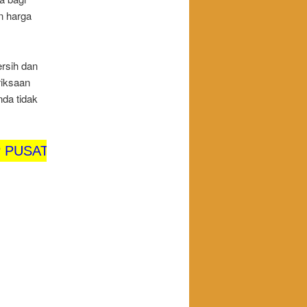
n harga
ersih dan
riksaan
nda tidak
JASA SEWA ALAT PESTA TERBAIK DI JABODE