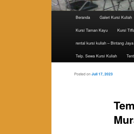
Main menu
Beranda
Galeri Kursi Kuliah
Skip to primary content
Skip to secondary content
Kursi Taman Kayu
Kursi Tiff
rental kursi kuliah – Bintang Jaya
Telp. Sewa Kursi Kuliah
Tent
Posted on
Juli 17, 2023
Tem
Mur