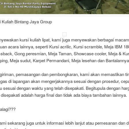
i Kuliah Bintang Jaya Group
nyewakan kursi kuliah lipat, kami juga menyewakan berbagai macam 
uan acara lainnya, seperti Kursi acrilic, Kursi scramble, Meja IBM 1
ssback, Gong peresmian, Meja Taman, Showcase cooler, Meja & Kur
ing, Meja sudut, Karpet Permandani, Meja lesehan dan Bantalannya
giriman, pemasangan dan pembongkaran, kami akan memastikan ti
ugas di lapangan akan mengerjakannya sesuai dengan prosedur, cep
u sesuai dengan waktu yang telah disepakati. Begitupula dengan har
 disepakati adalah harga final dan tidak ada biaya tambahan lainnya.
alagi???
ami sekarang juga untuk informasi lebih lanjut atau pemesanan dan 