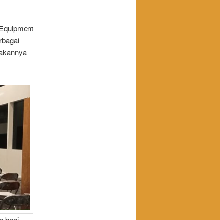
 Equipment
rbagai
wakannya
a bagi