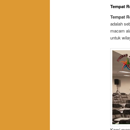
Tempat Re
Tempat Re
adalah se
macam ala
untuk wil
Kami meny