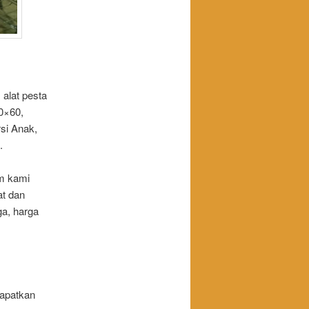
alat pesta
80×60,
si Anak,
.
m kami
at dan
ga, harga
dapatkan