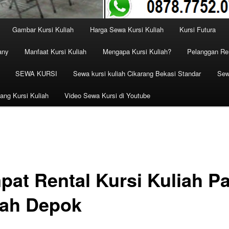
Gambar Kursi Kuliah
Harga Sewa Kursi Kuliah
Kursi Futura
any
Manfaat Kursi Kuliah
Mengapa Kursi Kuliah?
Pelanggan Ren
SEWA KURSI
Sewa kursi kuliah Cikarang Bekasi Standar
Sew
ang Kursi Kuliah
Video Sewa Kursi di Youtube
pat Rental Kursi Kuliah P
ah Depok