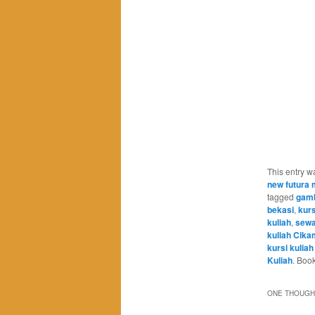
This entry w
new futura
tagged
gamb
bekasi
,
kurs
kuliah
,
sewa
kuliah Cik
kursi kulia
Kuliah
. Boo
ONE THOUGHT