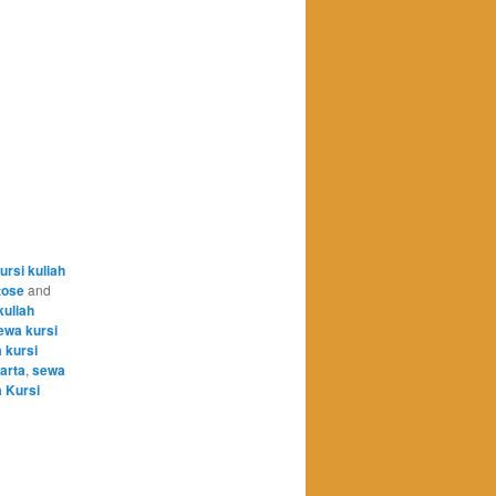
ursi kuliah
tose
and
kuliah
ewa kursi
 kursi
karta
,
sewa
 Kursi