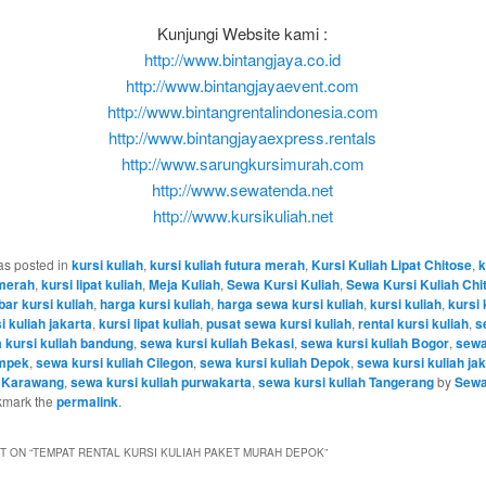
Kunjungi Website kami :
http://www.bintangjaya.co.id
http://www.bintangjayaevent.com
http://www.bintangrentalindonesia.com
http://www.bintangjayaexpress.rentals
http://www.sarungkursimurah.com
http://www.sewatenda.net
http://www.kursikuliah.net
as posted in
kursi kuliah
,
kursi kuliah futura merah
,
Kursi Kuliah Lipat Chitose
,
k
 merah
,
kursi lipat kuliah
,
Meja Kuliah
,
Sewa Kursi Kuliah
,
Sewa Kursi Kuliah Chi
ar kursi kuliah
,
harga kursi kuliah
,
harga sewa kursi kuliah
,
kursi kuliah
,
kursi 
i kuliah jakarta
,
kursi lipat kuliah
,
pusat sewa kursi kuliah
,
rental kursi kuliah
,
s
 kursi kuliah bandung
,
sewa kursi kuliah Bekasi
,
sewa kursi kuliah Bogor
,
sewa
ampek
,
sewa kursi kuliah Cilegon
,
sewa kursi kuliah Depok
,
sewa kursi kuliah ja
h Karawang
,
sewa kursi kuliah purwakarta
,
sewa kursi kuliah Tangerang
by
Sewa
kmark the
permalink
.
 ON “
TEMPAT RENTAL KURSI KULIAH PAKET MURAH DEPOK
”