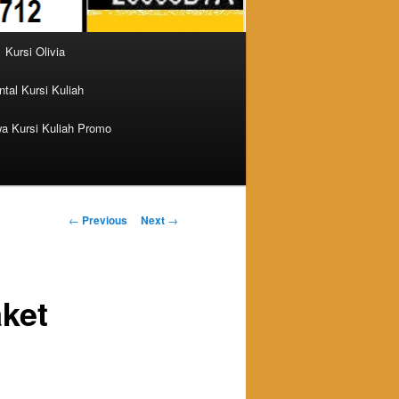
Kursi Olivia
tal Kursi Kuliah
a Kursi Kuliah Promo
Post navigation
←
Previous
Next
→
aket