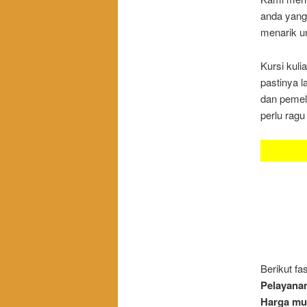
anda yang
menarik u
Kursi kuli
pastinya 
dan pemeli
perlu ragu
SELAM
Berikut fa
Pelayanan
Harga mu