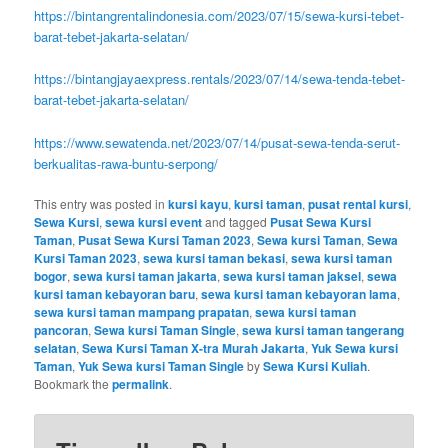
https://bintangrentalindonesia.com/2023/07/15/sewa-kursi-tebet-
barat-tebet-jakarta-selatan/
https://bintangjayaexpress.rentals/2023/07/14/sewa-tenda-tebet-
barat-tebet-jakarta-selatan/
https://www.sewatenda.net/2023/07/14/pusat-sewa-tenda-serut-
berkualitas-rawa-buntu-serpong/
This entry was posted in
kursi kayu
,
kursi taman
,
pusat rental kursi
,
Sewa Kursi
,
sewa kursi event
and tagged
Pusat Sewa Kursi
Taman
,
Pusat Sewa Kursi Taman 2023
,
Sewa kursi Taman
,
Sewa
Kursi Taman 2023
,
sewa kursi taman bekasi
,
sewa kursi taman
bogor
,
sewa kursi taman jakarta
,
sewa kursi taman jaksel
,
sewa
kursi taman kebayoran baru
,
sewa kursi taman kebayoran lama
,
sewa kursi taman mampang prapatan
,
sewa kursi taman
pancoran
,
Sewa kursi Taman Single
,
sewa kursi taman tangerang
selatan
,
Sewa Kursi Taman X-tra Murah Jakarta
,
Yuk Sewa kursi
Taman
,
Yuk Sewa kursi Taman Single
by
Sewa Kursi Kuliah
.
Bookmark the
permalink
.