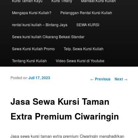
Kursi Taman Kayu
Kursi Tiffany
Manfaat Kursi Kuliah
Mengapa Kursi Kuliah?
Pelanggan Rental Kursi Kuliah
rental kursi kuliah – Bintang Jaya
SEWA KURSI
Sewa kursi kuliah Cikarang Bekasi Standar
Sewa Kursi Kuliah Promo
Telp. Sewa Kursi Kuliah
Tentang Kursi Kuliah
Video Sewa Kursi di Youtube
Posted on
Juli 17, 2023
Post navigation
←
Previous
Next
→
Jasa Sewa Kursi Taman
Extra Premium Ciwaringin
Jasa sewa kursi taman extra premium Ciwaringin menghadirkan