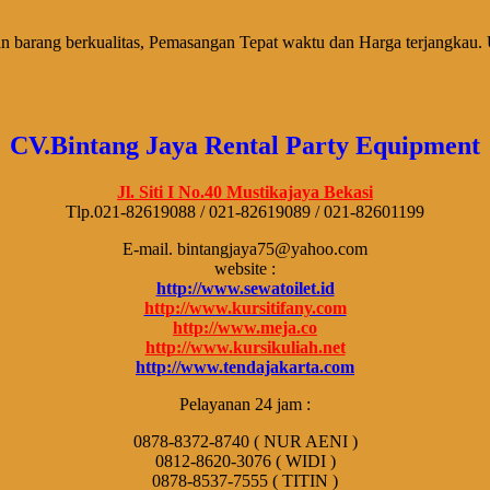
barang berkualitas, Pemasangan Tepat waktu dan Harga terjangkau. 
CV.Bintang Jaya Rental Party Equipment
Jl. Siti I No.40 Mustikajaya Bekasi
Tlp.021-82619088 / 021-82619089 / 021-82601199
E-mail. bintangjaya75@yahoo.com
website :
http://www.sewatoilet.id
http://www.kursitifany.com
http://www.meja.co
http://www.kursikuliah.net
http://www.tendajakarta.com
Pelayanan 24 jam :
0878-8372-8740 ( NUR AENI )
0812-8620-3076 ( WIDI )
0878-8537-7555 ( TITIN )