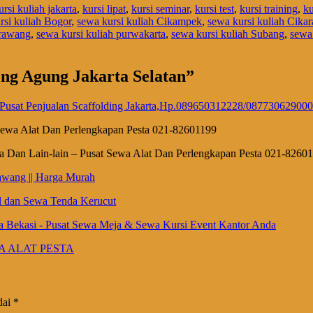
ursi kuliah jakarta
,
kursi lipat
,
kursi seminar
,
kursi test
,
kursi training
,
ku
rsi kuliah Bogor
,
sewa kursi kuliah Cikampek
,
sewa kursi kuliah Cika
arawang
,
sewa kursi kuliah purwakarta
,
sewa kursi kuliah Subang
,
sewa
eng Agung Jakarta Selatan
”
 - Pusat Penjualan Scaffolding Jakarta,Hp.089650312228/087730629000
Sewa Alat Dan Perlengkapan Pesta 021-82601199
 Dan Lain-lain – Pusat Sewa Alat Dan Perlengkapan Pesta 021-8260
awang || Harga Murah
l dan Sewa Tenda Kerucut
a Bekasi - Pusat Sewa Meja & Sewa Kursi Event Kantor Anda
EWA ALAT PESTA
dai
*