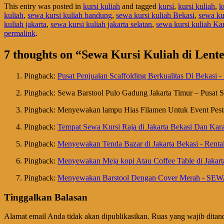
This entry was posted in
kursi kuliah
and tagged
kursi
,
kursi kuliah
,
k
kuliah
,
sewa kursi kuliah bandung
,
sewa kursi kuliah Bekasi
,
sewa ku
kuliah jakarta
,
sewa kursi kuliah jakarta selatan
,
sewa kursi kuliah K
permalink
.
7 thoughts on “
Sewa Kursi Kuliah di Lent
Pingback:
Pusat Penjualan Scaffolding Berkualitas Di Bekasi
Pingback: Sewa Barstool Pulo Gadung Jakarta Timur – Pusat 
Pingback: Menyewakan lampu Hias Filamen Untuk Event Pesta
Pingback:
Tempat Sewa Kursi Raja di Jakarta Bekasi Dan Kar
Pingback:
Menyewakan Tenda Bazar di Jakarta Bekasi - Renta
Pingback:
Menyewakan Meja kopi Atau Coffee Table di Jakart
Pingback:
Menyewakan Barstool Dengan Cover Merah - S
Tinggalkan Balasan
Alamat email Anda tidak akan dipublikasikan.
Ruas yang wajib ditan