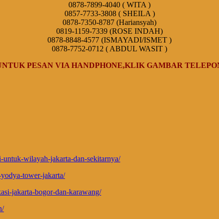
0878-7899-4040 ( WITA )
0857-7733-3808 ( SHEILA )
0878-7350-8787 (Hariansyah)
0819-1159-7339 (ROSE INDAH)
0878-8848-4577 (ISMAYADI/ISMET )
0878-7752-0712 ( ABDUL WASIT )
UNTUK PESAN VIA HANDPHONE,KLIK GAMBAR TELEPO
-untuk-wilayah-jakarta-dan-sekitarnya/
-yodya-tower-jakarta/
kasi-jakarta-bogor-dan-karawang/
n/