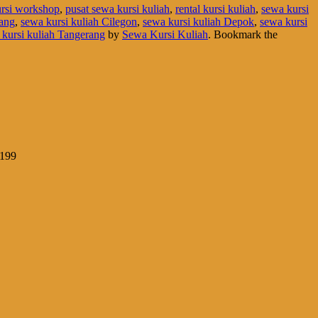
rsi workshop
,
pusat sewa kursi kuliah
,
rental kursi kuliah
,
sewa kursi
rang
,
sewa kursi kuliah Cilegon
,
sewa kursi kuliah Depok
,
sewa kursi
 kursi kuliah Tangerang
by
Sewa Kursi Kuliah
. Bookmark the
1199