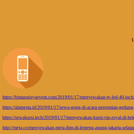
https://bintangjayaevent.com/2019/01/17/menyewakan-tv-led-40-inchi
https://alatpesta.id/2019/01/17/sewa-gong-di-acara-peresmian-gedung
https://sewakursi.tech/2019/01/17/menyewakan-kursi-vip-royal-di-be
http://meja.co/menyewakan-meja-ibm-di-lenteng-agung-jakarta-selata