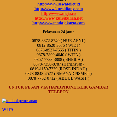
http://www.sewatoilet.id
http://www.kursitifany.com
http://www.meja.co
http://www.kursikuliah.net
http://www.tendajakarta.com
Pelayanan 24 jam :
0878-8372-8740 ( NUR AENI )
0812-8620-3076 ( WIDI )
0878-8537-7555 ( TITIN )
0878-7899-4040 ( WITA )
0857-7733-3808 ( SHEILA )
0878-7350-8787 (Hariansyah)
0819-1159-7339 (ROSE INDAH)
0878-8848-4577 (ISMAYADI/ISMET )
0878-7752-0712 ( ABDUL WASIT )
UNTUK PESAN VIA HANDPHONE,KLIK GAMBAR
TELEPON
WITA