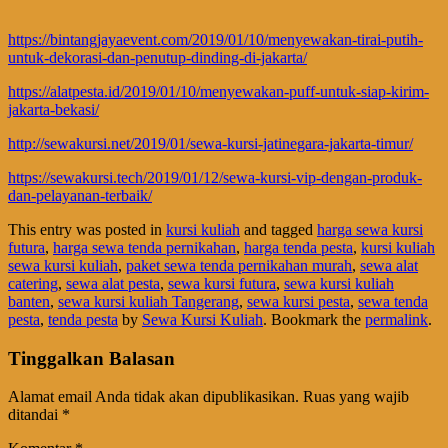
https://bintangjayaevent.com/2019/01/10/menyewakan-tirai-putih-
untuk-dekorasi-dan-penutup-dinding-di-jakarta/
https://alatpesta.id/2019/01/10/menyewakan-puff-untuk-siap-kirim-
jakarta-bekasi/
http://sewakursi.net/2019/01/sewa-kursi-jatinegara-jakarta-timur/
https://sewakursi.tech/2019/01/12/sewa-kursi-vip-dengan-produk-
dan-pelayanan-terbaik/
This entry was posted in
kursi kuliah
and tagged
harga sewa kursi
futura
,
harga sewa tenda pernikahan
,
harga tenda pesta
,
kursi kuliah
sewa kursi kuliah
,
paket sewa tenda pernikahan murah
,
sewa alat
catering
,
sewa alat pesta
,
sewa kursi futura
,
sewa kursi kuliah
banten
,
sewa kursi kuliah Tangerang
,
sewa kursi pesta
,
sewa tenda
pesta
,
tenda pesta
by
Sewa Kursi Kuliah
. Bookmark the
permalink
.
Tinggalkan Balasan
Alamat email Anda tidak akan dipublikasikan.
Ruas yang wajib
ditandai
*