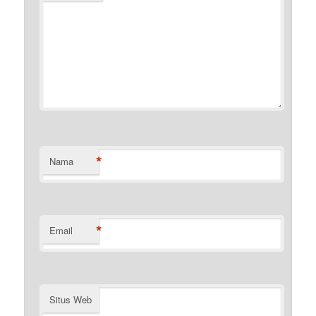
*
Nama
*
Email
Situs Web