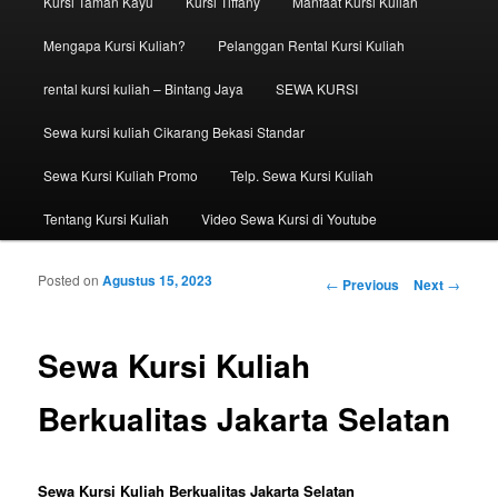
Kursi Taman Kayu
Kursi Tiffany
Manfaat Kursi Kuliah
Mengapa Kursi Kuliah?
Pelanggan Rental Kursi Kuliah
rental kursi kuliah – Bintang Jaya
SEWA KURSI
Sewa kursi kuliah Cikarang Bekasi Standar
Sewa Kursi Kuliah Promo
Telp. Sewa Kursi Kuliah
Tentang Kursi Kuliah
Video Sewa Kursi di Youtube
Posted on
Agustus 15, 2023
Post navigation
←
Previous
Next
→
Sewa Kursi Kuliah
Berkualitas Jakarta Selatan
Sewa Kursi Kuliah Berkualitas Jakarta Selatan