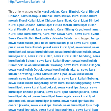
http://www.kursikuliah.net
This entry was posted in
kursi belajar
,
Kursi Bimbel
,
Kursi Bimbel
Chitose
,
Kursi Kampus Chitose
,
kursi kuliah
,
kursi kuliah futura
merah
,
Kursi Kuliah Lipat Chitose
,
kursi lipat
,
Kursi Lipat Bimbel
,
Kursi Lipat Chitose
,
Kursi Lipat Futura Merah
,
kursi lipat kuliah
,
Kursi Plastik Anak
,
kursi sekolah
,
Kursi Silang Kayu
,
kursi taman
,
Kursi Test
,
kursi tiffany
,
Kursi VIP
,
Sewa Kursi
,
sewa kursi event
,
Sewa Kursi Kuliah Berkualitas Jakarta Selatan
and tagged
harga
sewa kursi kuliah
,
jasa sewa kursi kuliah
,
jasa sewa kursi lipat
,
pusat sewa kursi kuliah
,
pusat sewa kursi lipat
,
sewa kursi
,
sewa
kursi bekasi
,
sewa kursi chitose
,
sewa kursi chitose kuliah
,
sewa
kursi jakarta
,
sewa kursi kuliah
,
sewa kursi kuliah bandung
,
sewa
kursi kuliah Bekasi
,
sewa kursi kuliah Bogor
,
sewa kursi kuliah
Cikampek
,
sewa kursi kuliah Cikarang
,
sewa kursi kuliah Cilegon
,
sewa kursi kuliah Depok
,
sewa kursi kuliah jakarta
,
sewa kursi
kuliah Karawang
,
Sewa Kursi Kuliah Lipat
,
sewa kursi kuliah
murah
,
sewa kursi kuliah purwakarta
,
sewa kursi kuliah Subang
,
sewa kursi kuliah Tangerang
,
sewa kursi kuliah tanggerang
,
sewa
kursi lipat
,
sewa kursi lipat bekasi
,
sewa kursi lipat bogor
,
sewa
kursi lipat chitose jakarta
,
Sewa kursi lipat daerah jakarta
,
sewa
kursi lipat depok
,
sewa kursi lipat free ongkir
,
sewa kursi lipat
jabodetabek
,
sewa kursi lipat jakarta
,
sewa kursi lipat kualiha
daerah jakarta
,
sewa kursi lipat kuliah
,
sewa kursi lipat lpus meja
,
sewa kursi lipat pluit
,
sewa kursi lipat stainless
,
sewa kursi lipat