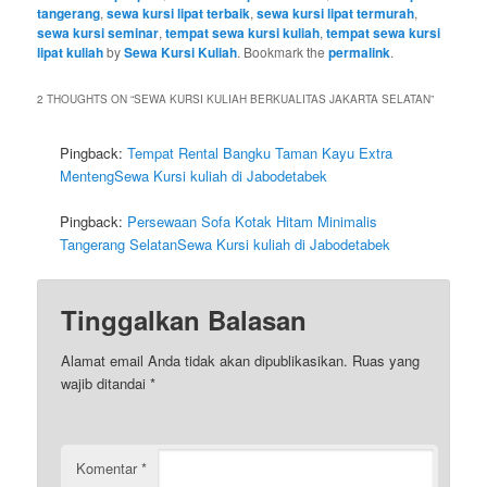
tangerang
,
sewa kursi lipat terbaik
,
sewa kursi lipat termurah
,
sewa kursi seminar
,
tempat sewa kursi kuliah
,
tempat sewa kursi
lipat kuliah
by
Sewa Kursi Kuliah
. Bookmark the
permalink
.
2 THOUGHTS ON “
SEWA KURSI KULIAH BERKUALITAS JAKARTA SELATAN
”
Pingback:
Tempat Rental Bangku Taman Kayu Extra
MentengSewa Kursi kuliah di Jabodetabek
Pingback:
Persewaan Sofa Kotak Hitam Minimalis
Tangerang SelatanSewa Kursi kuliah di Jabodetabek
Tinggalkan Balasan
Alamat email Anda tidak akan dipublikasikan.
Ruas yang
wajib ditandai
*
Komentar
*