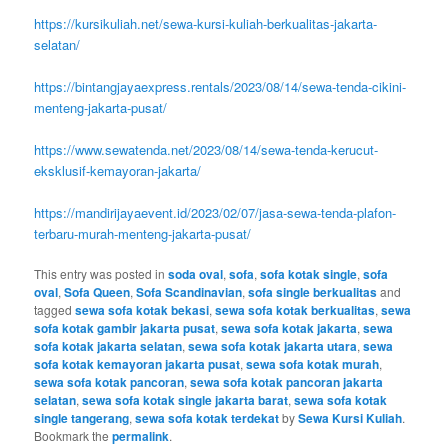
https://kursikuliah.net/sewa-kursi-kuliah-berkualitas-jakarta-
selatan/
https://bintangjayaexpress.rentals/2023/08/14/sewa-tenda-cikini-
menteng-jakarta-pusat/
https://www.sewatenda.net/2023/08/14/sewa-tenda-kerucut-
eksklusif-kemayoran-jakarta/
https://mandirijayaevent.id/2023/02/07/jasa-sewa-tenda-plafon-
terbaru-murah-menteng-jakarta-pusat/
This entry was posted in
soda oval
,
sofa
,
sofa kotak single
,
sofa
oval
,
Sofa Queen
,
Sofa Scandinavian
,
sofa single berkualitas
and
tagged
sewa sofa kotak bekasi
,
sewa sofa kotak berkualitas
,
sewa
sofa kotak gambir jakarta pusat
,
sewa sofa kotak jakarta
,
sewa
sofa kotak jakarta selatan
,
sewa sofa kotak jakarta utara
,
sewa
sofa kotak kemayoran jakarta pusat
,
sewa sofa kotak murah
,
sewa sofa kotak pancoran
,
sewa sofa kotak pancoran jakarta
selatan
,
sewa sofa kotak single jakarta barat
,
sewa sofa kotak
single tangerang
,
sewa sofa kotak terdekat
by
Sewa Kursi Kuliah
.
Bookmark the
permalink
.