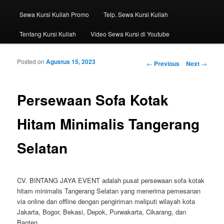
Sewa Kursi Kuliah Promo
Telp. Sewa Kursi Kuliah
Tentang Kursi Kuliah
Video Sewa Kursi di Youtube
Posted on
Agustus 15, 2023
Post navigation
←
Previous
Next
→
Persewaan Sofa Kotak
Hitam Minimalis Tangerang
Selatan
CV. BINTANG JAYA EVENT adalah pusat persewaan sofa kotak
hitam minimalis Tangerang Selatan yang menerima pemesanan
via online dan offline dengan pengiriman meliputi wilayah kota
Jakarta, Bogor, Bekasi, Depok, Purwakarta, Cikarang, dan
Banten.