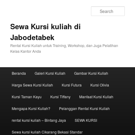
Sear
Sewa Kursi kuliah di
Jabodetabek
Rental Kursi Kuliah untuk Training, Workshop, dan Juga Pelatihan
Kelas Kantor Anda
Main menu
Beranda
Galeri Kursi Kuliah
Gambar Kursi Kuliah
Skip to primary content
Skip to secondary content
Harga Sewa Kursi Kuliah
Kursi Futura
Kursi Olivia
Kursi Taman Kayu
Kursi Tiffany
Manfaat Kursi Kuliah
Mengapa Kursi Kuliah?
Pelanggan Rental Kursi Kuliah
rental kursi kuliah – Bintang Jaya
SEWA KURSI
Sewa kursi kuliah Cikarang Bekasi Standar