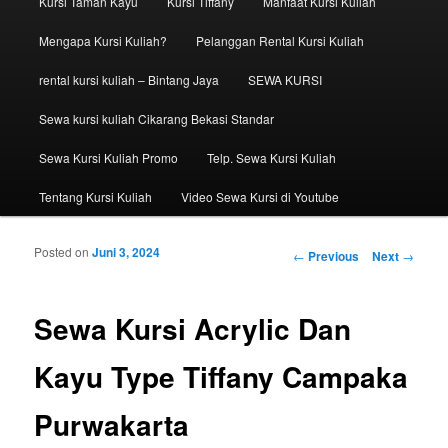
Kursi Taman Kayu
Kursi Tiffany
Manfaat Kursi Kuliah
Mengapa Kursi Kuliah?
Pelanggan Rental Kursi Kuliah
rental kursi kuliah – Bintang Jaya
SEWA KURSI
Sewa kursi kuliah Cikarang Bekasi Standar
Sewa Kursi Kuliah Promo
Telp. Sewa Kursi Kuliah
Tentang Kursi Kuliah
Video Sewa Kursi di Youtube
Posted on
Juni 3, 2024
Post navigation
←
Previous
Next
→
Sewa Kursi Acrylic Dan
Kayu Type Tiffany Campaka
Purwakarta