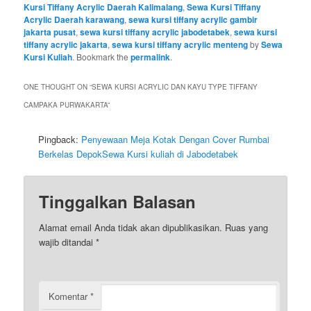
Kursi Tiffany Acrylic Daerah Kalimalang
,
Sewa Kursi Tiffany
Acrylic Daerah karawang
,
sewa kursi tiffany acrylic gambir
jakarta pusat
,
sewa kursi tiffany acrylic jabodetabek
,
sewa kursi
tiffany acrylic jakarta
,
sewa kursi tiffany acrylic menteng
by
Sewa
Kursi Kuliah
. Bookmark the
permalink
.
ONE THOUGHT ON “
SEWA KURSI ACRYLIC DAN KAYU TYPE TIFFANY
CAMPAKA PURWAKARTA
”
Pingback:
Penyewaan Meja Kotak Dengan Cover Rumbai
Berkelas DepokSewa Kursi kuliah di Jabodetabek
Tinggalkan Balasan
Alamat email Anda tidak akan dipublikasikan.
Ruas yang
wajib ditandai
*
Komentar
*