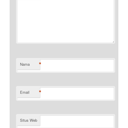
*
Nama
*
Email
Situs Web