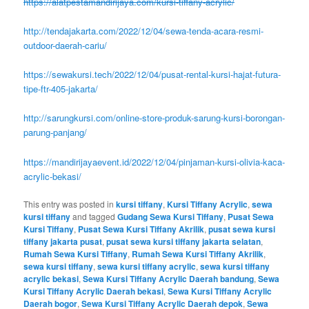
https://alatpestamandirijaya.com/kursi-tiffany-acrylic/
http://tendajakarta.com/2022/12/04/sewa-tenda-acara-resmi-
outdoor-daerah-cariu/
https://sewakursi.tech/2022/12/04/pusat-rental-kursi-hajat-futura-
tipe-ftr-405-jakarta/
http://sarungkursi.com/online-store-produk-sarung-kursi-borongan-
parung-panjang/
https://mandirijayaevent.id/2022/12/04/pinjaman-kursi-olivia-kaca-
acrylic-bekasi/
This entry was posted in
kursi tiffany
,
Kursi Tiffany Acrylic
,
sewa
kursi tiffany
and tagged
Gudang Sewa Kursi Tiffany
,
Pusat Sewa
Kursi Tiffany
,
Pusat Sewa Kursi Tiffany Akrilik
,
pusat sewa kursi
tiffany jakarta pusat
,
pusat sewa kursi tiffany jakarta selatan
,
Rumah Sewa Kursi Tiffany
,
Rumah Sewa Kursi Tiffany Akrilik
,
sewa kursi tiffany
,
sewa kursi tiffany acrylic
,
sewa kursi tiffany
acrylic bekasi
,
Sewa Kursi Tiffany Acrylic Daerah bandung
,
Sewa
Kursi Tiffany Acrylic Daerah bekasi
,
Sewa Kursi Tiffany Acrylic
Daerah bogor
,
Sewa Kursi Tiffany Acrylic Daerah depok
,
Sewa