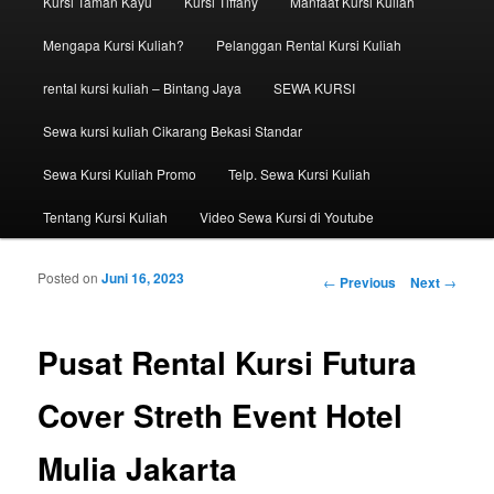
Kursi Taman Kayu
Kursi Tiffany
Manfaat Kursi Kuliah
Mengapa Kursi Kuliah?
Pelanggan Rental Kursi Kuliah
rental kursi kuliah – Bintang Jaya
SEWA KURSI
Sewa kursi kuliah Cikarang Bekasi Standar
Sewa Kursi Kuliah Promo
Telp. Sewa Kursi Kuliah
Tentang Kursi Kuliah
Video Sewa Kursi di Youtube
Posted on
Juni 16, 2023
Post navigation
←
Previous
Next
→
Pusat Rental Kursi Futura
Cover Streth Event Hotel
Mulia Jakarta