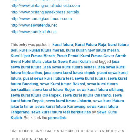
http://www.bintangrentalindonesia.com
http://www.bintangjayaexpress.rentals
http://www.sarungkursimurah.com
http://www.sewatenda.net
http://www.kursikuliah.net
This entry was posted in
kursi futura
,
Kursi Futura Raja
,
kursi futura
test
,
kursi kuliah futura merah
,
kursi kuliah new futura merah
,
Kursi Lipat Futura Merah
,
Pusat Rental Kursi Futura Cover Streth
Event Hotel Mulia Jakarta
,
Sewa Kursi Kuliah
and tagged
jasa
sewa kursi futura
,
jasa sewa kursi futura bekasi
,
jasa sewa kursi
futura berkualitas
,
jasa sewa kursi futura depok
,
pusat sewa kursi
futura
,
pusat sewa kursi futura test
,
sewa kursi futura
,
sewa kursi
futura Bandung
,
sewa Kursi futura Bekasi
,
sewa kursi futura
berkualitas
,
sewa kursi futura Bogor
,
sewa kursi futura cibitung
,
sewa kursi futura Cikampek
,
sewa kursi futura Cikarang
,
sewa
kursi futura Depok
,
sewa kursi futura Jakarta
,
sewa kursi futura
jakarta timur
,
sewa kursi futura Karawang
,
sewa kursi futura
Tangerang
,
sewa kursi futura test berkualitas
by
Sewa Kursi
Kuliah
. Bookmark the
permalink
.
ONE THOUGHT ON “
PUSAT RENTAL KURSI FUTURA COVER STRETH EVENT
HOTEL MULIA JAKARTA
”