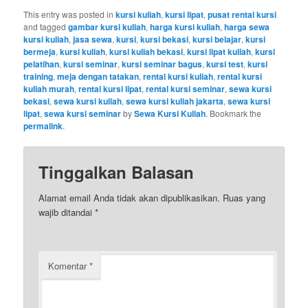
This entry was posted in
kursi kuliah
,
kursi lipat
,
pusat rental kursi
and tagged
gambar kursi kuliah
,
harga kursi kuliah
,
harga sewa
kursi kuliah
,
jasa sewa
,
kursi
,
kursi bekasi
,
kursi belajar
,
kursi
bermeja
,
kursi kuliah
,
kursi kuliah bekasi
,
kursi lipat kuliah
,
kursi
pelatihan
,
kursi seminar
,
kursi seminar bagus
,
kursi test
,
kursi
training
,
meja dengan tatakan
,
rental kursi kuliah
,
rental kursi
kuliah murah
,
rental kursi lipat
,
rental kursi seminar
,
sewa kursi
bekasi
,
sewa kursi kuliah
,
sewa kursi kuliah jakarta
,
sewa kursi
lipat
,
sewa kursi seminar
by
Sewa Kursi Kuliah
. Bookmark the
permalink
.
Tinggalkan Balasan
Alamat email Anda tidak akan dipublikasikan.
Ruas yang
wajib ditandai
*
Komentar
*