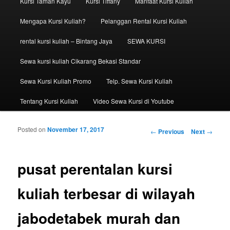
Kursi Taman Kayu
Kursi Tiffany
Manfaat Kursi Kuliah
Mengapa Kursi Kuliah?
Pelanggan Rental Kursi Kuliah
rental kursi kuliah – Bintang Jaya
SEWA KURSI
Sewa kursi kuliah Cikarang Bekasi Standar
Sewa Kursi Kuliah Promo
Telp. Sewa Kursi Kuliah
Tentang Kursi Kuliah
Video Sewa Kursi di Youtube
Posted on
November 17, 2017
Post navigation
←
Previous
Next
→
pusat perentalan kursi
kuliah terbesar di wilayah
jabodetabek murah dan