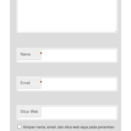
*
Nama
*
Email
Situs Web
Simpan nama, email, dan situs web saya pada peramban