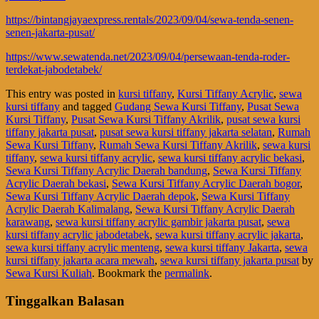
https://bintangjayaexpress.rentals/2023/09/04/sewa-tenda-senen-
senen-jakarta-pusat/
https://www.sewatenda.net/2023/09/04/persewaan-tenda-roder-
terdekat-jabodetabek/
This entry was posted in
kursi tiffany
,
Kursi Tiffany Acrylic
,
sewa
kursi tiffany
and tagged
Gudang Sewa Kursi Tiffany
,
Pusat Sewa
Kursi Tiffany
,
Pusat Sewa Kursi Tiffany Akrilik
,
pusat sewa kursi
tiffany jakarta pusat
,
pusat sewa kursi tiffany jakarta selatan
,
Rumah
Sewa Kursi Tiffany
,
Rumah Sewa Kursi Tiffany Akrilik
,
sewa kursi
tiffany
,
sewa kursi tiffany acrylic
,
sewa kursi tiffany acrylic bekasi
,
Sewa Kursi Tiffany Acrylic Daerah bandung
,
Sewa Kursi Tiffany
Acrylic Daerah bekasi
,
Sewa Kursi Tiffany Acrylic Daerah bogor
,
Sewa Kursi Tiffany Acrylic Daerah depok
,
Sewa Kursi Tiffany
Acrylic Daerah Kalimalang
,
Sewa Kursi Tiffany Acrylic Daerah
karawang
,
sewa kursi tiffany acrylic gambir jakarta pusat
,
sewa
kursi tiffany acrylic jabodetabek
,
sewa kursi tiffany acrylic jakarta
,
sewa kursi tiffany acrylic menteng
,
sewa kursi tiffany Jakarta
,
sewa
kursi tiffany jakarta acara mewah
,
sewa kursi tiffany jakarta pusat
by
Sewa Kursi Kuliah
. Bookmark the
permalink
.
Tinggalkan Balasan