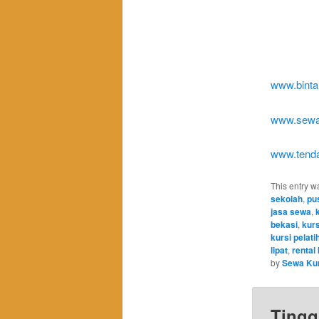
www.binta
www.sewak
www.tenda
This entry w
sekolah
,
pus
jasa sewa
,
bekasi
,
kurs
kursi pelati
lipat
,
rental
by
Sewa Kur
Tingg