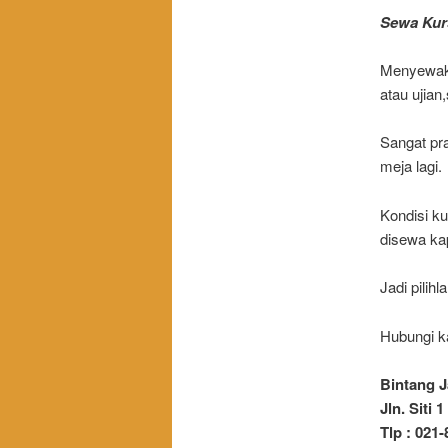
Sewa Kurs
Menyewaka
atau ujian
Sangat pra
meja lagi.
Kondisi ku
disewa kap
Jadi pilih
Hubungi ka
Bintang J
Jln. Siti
Tlp : 021