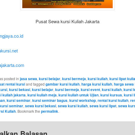
Pusat Sewa kursi Kuliah Jakarta
ngjaya.co.id
ursi.net
jakarta.com
as posted in
jasa sewa
,
kursi belajar
,
kursi bermeja
,
kursi kuliah
,
kursi lipat kuli
at rental kursi
and tagged
gambar kursi kuliah
,
harga kursi kuliah
,
harga sewa 
kursi
,
kursi bekasi
,
kursi belajar
,
kursi bermeja
,
kursi event
,
kursi kuliah
,
kursi 
i kuliah jakarta
,
kursi kuliah meja
,
kursi kuliah untuk Ujian
,
kursi kursus
,
kursi l
han
,
kursi seminar
,
kursi seminar bagus
,
kursi workshop
,
rental kursi kuliah
,
re
 kursi seminar
,
sewa kursi bekasi
,
sewa kursi kuliah
,
sewa kursi lipat
,
sewa kurs
si Kuliah
. Bookmark the
permalink
.
alkan Balasan