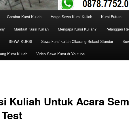
Gambar Kursi Kuliah
Harga Sewa Kursi Kuliah
Kursi Futura
any
Manfaat Kursi Kuliah
Mengapa Kursi Kuliah?
Pelanggan Ren
SEWA KURSI
Sewa kursi kuliah Cikarang Bekasi Standar
Sew
ang Kursi Kuliah
Video Sewa Kursi di Youtube
si Kuliah Untuk Acara Sem
 Test