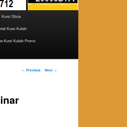
Kursi Olivia
tal Kursi Kuliah
a Kursi Kuliah Promo
Post navigation
←
Previous
Next
→
inar