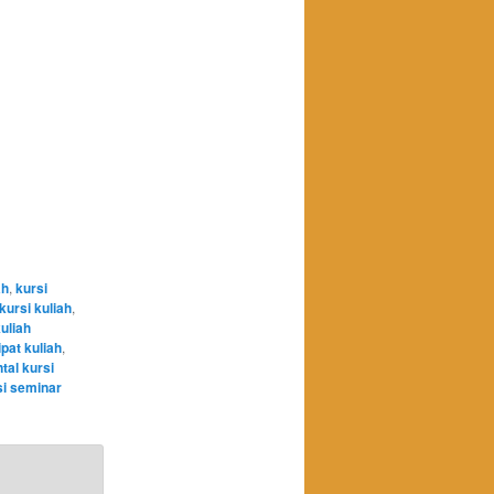
ah
,
kursi
kursi kuliah
,
kuliah
ipat kuliah
,
ntal kursi
i seminar