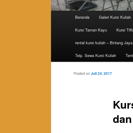
Main menu
Beranda
Galeri Kursi Kuliah
Skip to primary content
Skip to secondary content
Kursi Taman Kayu
Kursi Tiff
rental kursi kuliah – Bintang Jaya
Telp. Sewa Kursi Kuliah
Tent
Posted on
Juli 24, 2017
Kur
dan