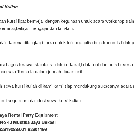
i Kuliah
n kursi lipat bermeja dengan kegunaan untuk acara workshop,traini
,seminar,belajar mengajar dan lain-lain.
ktis karena dilengkapi meja untuk tulis menulis dan ekonomis tidak 
rsi bagus terawat stainless tidak berkarat,tidak reot dan bersih, serta
an saja.Tersedia dalam jumlah ribuan unit.
lah sewa kursi kuliah di kami,kami siap mendukung suksesnya acara 
mi segera untuk solusi sewa kursi kuliah.
aya Rental Party Equipment
 1 No 40 Mustika Jaya Bekasi
-82619088/021-82601199