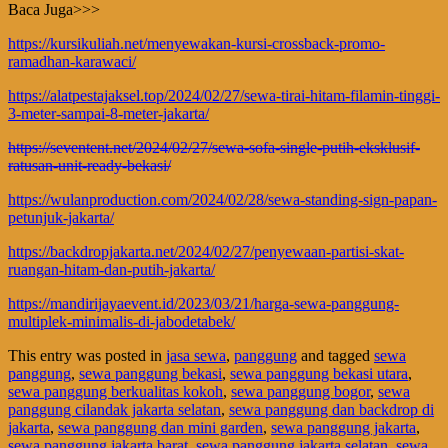
Baca Juga>>>
https://kursikuliah.net/menyewakan-kursi-crossback-promo-
ramadhan-karawaci/
https://alatpestajaksel.top/2024/02/27/sewa-tirai-hitam-filamin-tinggi-
3-meter-sampai-8-meter-jakarta/
https://seventent.net/2024/02/27/sewa-sofa-single-putih-eksklusif-
ratusan-unit-ready-bekasi/
https://wulanproduction.com/2024/02/28/sewa-standing-sign-papan-
petunjuk-jakarta/
https://backdropjakarta.net/2024/02/27/penyewaan-partisi-skat-
ruangan-hitam-dan-putih-jakarta/
https://mandirijayaevent.id/2023/03/21/harga-sewa-panggung-
multiplek-minimalis-di-jabodetabek/
This entry was posted in
jasa sewa
,
panggung
and tagged
sewa
panggung
,
sewa panggung bekasi
,
sewa panggung bekasi utara
,
sewa panggung berkualitas kokoh
,
sewa panggung bogor
,
sewa
panggung cilandak jakarta selatan
,
sewa panggung dan backdrop di
jakarta
,
sewa panggung dan mini garden
,
sewa panggung jakarta
,
sewa panggung jakarta barat
,
sewa panggung jakarta selatan
,
sewa