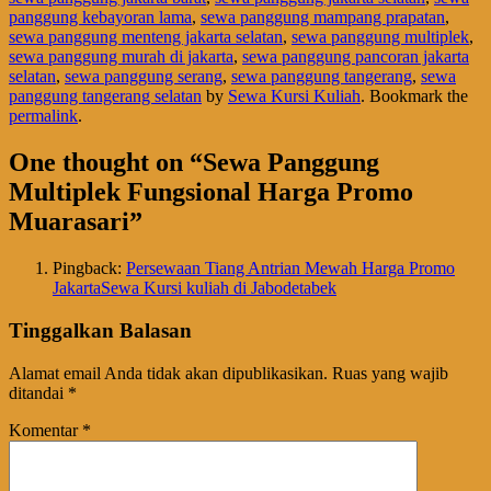
panggung kebayoran lama
,
sewa panggung mampang prapatan
,
sewa panggung menteng jakarta selatan
,
sewa panggung multiplek
,
sewa panggung murah di jakarta
,
sewa panggung pancoran jakarta
selatan
,
sewa panggung serang
,
sewa panggung tangerang
,
sewa
panggung tangerang selatan
by
Sewa Kursi Kuliah
. Bookmark the
permalink
.
One thought on “
Sewa Panggung
Multiplek Fungsional Harga Promo
Muarasari
”
Pingback:
Persewaan Tiang Antrian Mewah Harga Promo
JakartaSewa Kursi kuliah di Jabodetabek
Tinggalkan Balasan
Alamat email Anda tidak akan dipublikasikan.
Ruas yang wajib
ditandai
*
Komentar
*