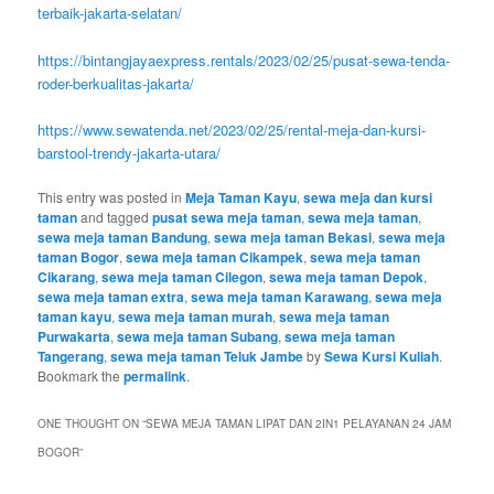
terbaik-jakarta-selatan/
https://bintangjayaexpress.rentals/2023/02/25/pusat-sewa-tenda-
roder-berkualitas-jakarta/
https://www.sewatenda.net/2023/02/25/rental-meja-dan-kursi-
barstool-trendy-jakarta-utara/
This entry was posted in
Meja Taman Kayu
,
sewa meja dan kursi
taman
and tagged
pusat sewa meja taman
,
sewa meja taman
,
sewa meja taman Bandung
,
sewa meja taman Bekasi
,
sewa meja
taman Bogor
,
sewa meja taman Cikampek
,
sewa meja taman
Cikarang
,
sewa meja taman Cilegon
,
sewa meja taman Depok
,
sewa meja taman extra
,
sewa meja taman Karawang
,
sewa meja
taman kayu
,
sewa meja taman murah
,
sewa meja taman
Purwakarta
,
sewa meja taman Subang
,
sewa meja taman
Tangerang
,
sewa meja taman Teluk Jambe
by
Sewa Kursi Kuliah
.
Bookmark the
permalink
.
ONE THOUGHT ON “
SEWA MEJA TAMAN LIPAT DAN 2IN1 PELAYANAN 24 JAM
BOGOR
”