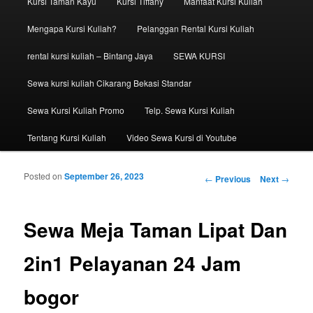
Kursi Taman Kayu
Kursi Tiffany
Manfaat Kursi Kuliah
Mengapa Kursi Kuliah?
Pelanggan Rental Kursi Kuliah
rental kursi kuliah – Bintang Jaya
SEWA KURSI
Sewa kursi kuliah Cikarang Bekasi Standar
Sewa Kursi Kuliah Promo
Telp. Sewa Kursi Kuliah
Tentang Kursi Kuliah
Video Sewa Kursi di Youtube
Posted on
September 26, 2023
Post navigation
←
Previous
Next
→
Sewa Meja Taman Lipat Dan
2in1 Pelayanan 24 Jam
bogor