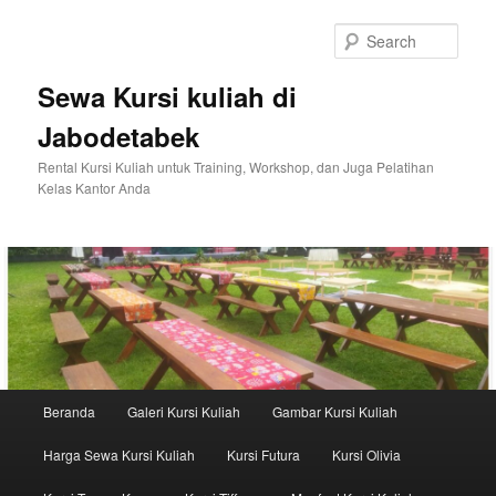
Sear
Sewa Kursi kuliah di
Jabodetabek
Rental Kursi Kuliah untuk Training, Workshop, dan Juga Pelatihan
Kelas Kantor Anda
Main menu
Beranda
Galeri Kursi Kuliah
Gambar Kursi Kuliah
Skip to primary content
Skip to secondary content
Harga Sewa Kursi Kuliah
Kursi Futura
Kursi Olivia